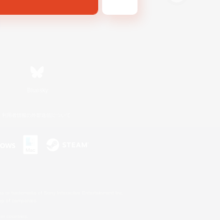
Bluesky
利用者情報の外部送信について
s or trademarks of Sony Interactive Entertainment Inc.
up of companies.
er countries.