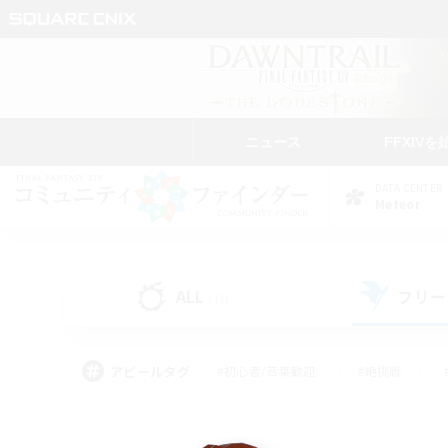
ニュース
FFXIVを
DATA CENTER
Meteor
ALL
フリー
(11)
アピールタグ
#初心者/若葉歓迎
#絶挑戦
#モブハント
#なんでも楽しむ
#ロールプ
#ミラプリ（ミラージュプリズム）