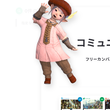
0件の募集が見つかりました！
指定なし
平日
週末
コミュ
フリーカンパ
募