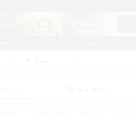
始める
プレイガイド
コミュニティ
ラ
WORLD
Shinryu
カンパニー
LS & CWLS
(0)
(11)
#零式挑戦
#立ち上げメンバー募集
#社会人中心
#まったり
レイ
#クラフター中心
#体験歓迎
#ギャザラー中心
#
#スクリーンショット撮影
#ハウジング
#演奏
#クリア目指