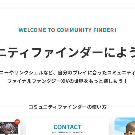
＃プレイヤー主催イベント
W
E
L
C
O
M
E
T
O
C
O
M
M
U
N
I
T
Y
F
I
N
D
E
R
!
ニティファインダーによ
ニーやリンクシェルなど、自分のプレイに合ったコミュニテ
ファイナルファンタジーXIVの世界をもっと楽しもう！
募集数 0件
集が見つかりませんでし
コミュニティファインダーの使い方
条件を変えて検索してみるでっす！