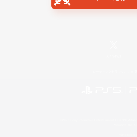
X
/
News
レーティング制度について
©2026 Sony Interactive Entertainment LLC."PlayStation
Microsoft, the 
Windows is e