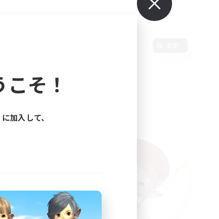
使用言語
変更
うこそ！
ィに加入して、
た。