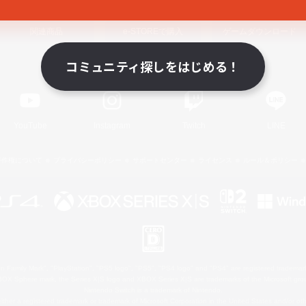
関連商品
e-STOREで購入
ゲームダウンロード
コミュニティ探しをはじめる！
Official Information
YouTube
Instagram
Twitch
LINE
著作権について
プライバシーポリシー
サポートセンター
ライセンス
ルール＆ポリシー
 Family Mark", "PlayStation", "PS5 logo", "PS5", "PS4 logo" and "PS4" are registered trademark
XBOX Sphere mark, the Series X|S logo and XBOX Series X|S are trademarks of the Microsoft gro
Nintendo Switch is a trademark of Nintendo.
ither a registered trademark or trademark of Microsoft Corporation in the United States and/or oth