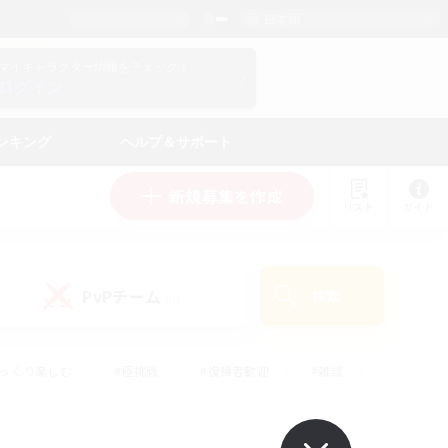
日本語
マイキャラクター情報をチェック！
ログイン
ンキング
ヘルプ＆サポート
新規募集を作成
リスト
ガイド
PvPチーム
検索
(0)
ゆっくり楽しむ
#極挑戦
#復帰者歓迎
#雑談
学生中心
#トレジャーハント
#レベリング
して頑張る
#プレイヤー主催イベント