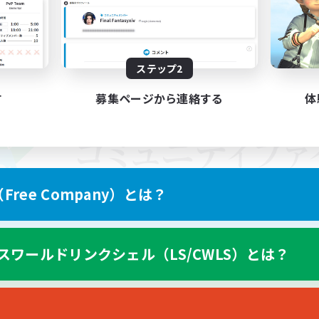
ステップ2
す
募集ページから連絡する
体
ree Company）とは？
スワールドリンクシェル（LS/CWLS）とは？
スマートフォン版へ