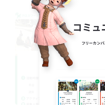
クロスワールドリンクシェル
クロス
NEW
コミュ
フリーカンパ
Trial
追加メンバー募集
Meteor
活動時間
活
22:00
24:00
平日
平
22:00
24:00
週末
週
8
アクティブメンバー数
ア
2
募集人数
募