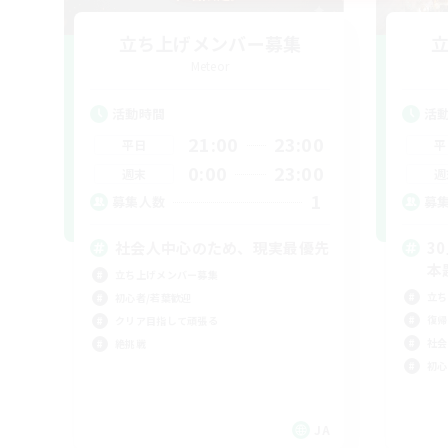
立ち上げメンバー募集
Meteor
活動時間
活
21:00
23:00
平日
平
0:00
23:00
週末
週
1
募集人数
募
社会人中心のため、現実最優先
3
本
立ち上げメンバー募集
立ち
初心者/若葉歓迎
復帰
クリア目指して頑張る
社会
絶挑戦
初心
JA