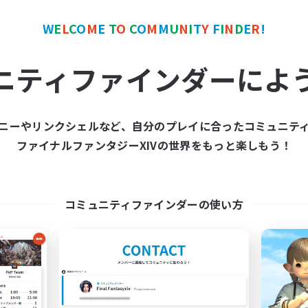
W
E
L
C
O
M
E
T
O
C
O
M
M
U
N
I
T
Y
F
I
N
D
E
R
!
ワールドリンクシェル
フリーカンパニー
NEW
ニティファインダーによ
ニーやリンクシェルなど、自分のプレイに合ったコミュニテ
ファイナルファンタジーXIVの世界をもっと楽しもう！
FuteiQ
Freesia's
追加メンバー募集
追加メンバー募集
Meteor
Shinryu [Meteor]
コミュニティファインダーの使い方
動時間
活動時間
0:00
23:00
9:00
日
平日
0:00
23:00
9:00
末
週末
10
クティブメンバー数
アクティブメンバー数
30
集人数
募集人数