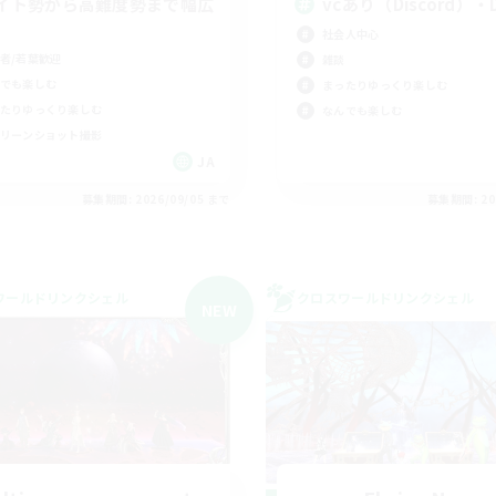
イト勢から高難度勢まで幅広
vcあり（Discord）
社会人中心
者/若葉歓迎
雑談
でも楽しむ
まったりゆっくり楽しむ
たりゆっくり楽しむ
なんでも楽しむ
リーンショット撮影
JA
募集期間: 2026/09/05 まで
募集期間: 20
ワールドリンクシェル
クロスワールドリンクシェル
NEW