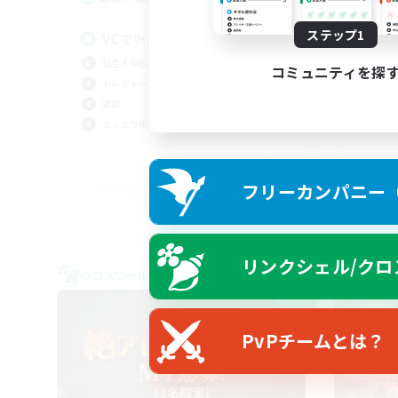
ステップ1
VCでﾜｲﾜｲ٩(๑•̀ω•́๑)۶ﾜｲﾜｲ
不
社会人中心
雑談
コミュニティを探
トレジャーハント
まっ
雑談
初心
まったりゆっくり楽しむ
復帰
JA
フリーカンパニー（F
募集期間: 2026/09/05 まで
リンクシェル/クロ
クロスワールドリンクシェル
クロス
NEW
PvPチームとは？