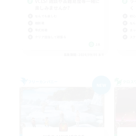
VCLS! 雑談や高難易度等一緒に
ラ
楽しみませんか?
く
なんでも楽しむ
初心
極挑戦
なん
零式挑戦
まっ
クリア目指して頑張る
スク
JA
募集期間: 2026/09/05 まで
フリーカンパニー
クロス
NEW