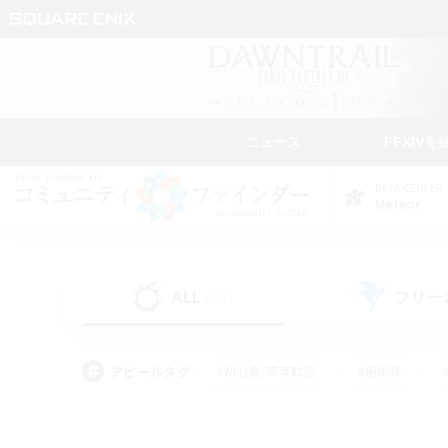
ニュース
FFXIVを
DATA CENTER
Meteor
ALL
フリー
(231)
アピールタグ
#初心者/若葉歓迎
#絶挑戦
#モブハント
#学生中心
#なんでも楽しむ
#スクリーンショット撮影
#ハウジ