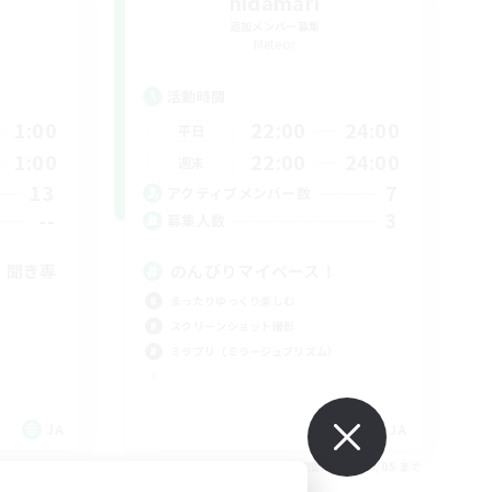
hidamari
追加メンバー募集
Meteor
活動時間
1:00
22:00
24:00
平日
1:00
22:00
24:00
週末
13
7
アクティブメンバー数
--
3
募集人数
！聞き専
のんびりマイペース！
まったりゆっくり楽しむ
スクリーンショット撮影
ミラプリ（ミラージュプリズム）
JA
JA
26/09/05 まで
募集期間: 2026/09/05 まで