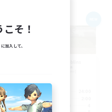
フリーカンパニー
NEW
NEW
うこそ！
ィに加入して、
Cheerful Goblins
追加メンバー募集
Shinryu [Meteor]
活動時間
4:00
20:00
24:00
平日
4:00
10:00
2:00
週末
88
4
アクティブメンバー数
12
8
募集人数