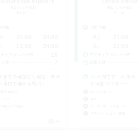
ltipurpose support
Ebrius Nexus
追加メンバー募集
追加メンバー募集
Meteor
Meteor
動時間
活動時間
21:00
24:00
22:00
日
平日
12:00
24:00
22:00
末
週末
28
クティブメンバー数
アクティブメンバー数
2
集人数
募集人数
天までの若葉さん限定！未予
DC不問です！VCあり
＆身内で進める場所♪
も可能LSです～！
者/若葉歓迎
なんでも楽しむ
リング
雑談
ア目指して頑張る
まったりゆっくり楽しむ
スクリーンショット撮影
JA
募集期間: 2026/09/05 まで
募集期間: 20