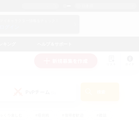
日本語
マイキャラクター情報をチェック！
ログイン
ンキング
ヘルプ＆サポート
新規募集を作成
リスト
ガイド
PvPチーム
検索
(0)
ゆっくり楽しむ
#極挑戦
#復帰者歓迎
#雑談
ルプレイ
#トレジャーハント
#レベリング
して頑張る
#プレイヤー主催イベント