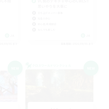
・DC不問
VC無のテキチャ中心のCWLS‼︎
思いやりを大事に
立ち上げメンバー募集
社会人中心
初心者/若葉歓迎
なんでも楽しむ
JA
JA
26/09/05 まで
募集期間: 2026/09/05 まで
クロスワールドリンクシェル
NEW
NEW