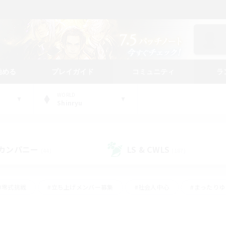
始める
プレイガイド
コミュニティ
ラ
WORLD
Shinryu
カンパニー
LS & CWLS
(44)
(187)
#零式挑戦
#立ち上げメンバー募集
#社会人中心
#まったり
#体験歓迎
#クラフター中心
#ギャザラー中心
#ロー
ング
#演奏
#ミラプリ（ミラージュプリズム）
#クリア目指