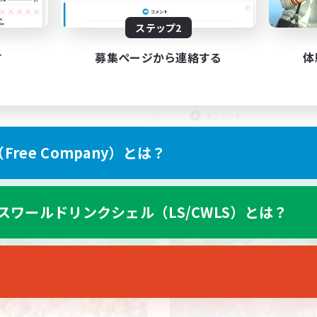
ステップ2
定休
ゆるまったり沢山遊ぶ
行こうーよ('ω')ノ
す
募集ページから連絡する
体
たりゆっくり楽しむ
初心者/若葉歓迎
者/若葉歓迎
復帰者歓迎
者歓迎
まったりゆっくり楽しむ
モブハント
JA
ree Company）とは？
募集期間: 2026/09/05 まで
募集期間: 20
スワールドリンクシェル（LS/CWLS）とは？
ワールドリンクシェル
クロスワールドリンクシェル
NEW