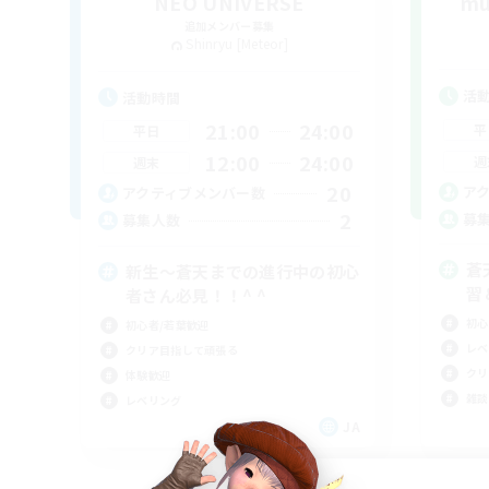
NEO UNIVERSE
mu
追加メンバー募集
Shinryu [Meteor]
活
活動時間
21:00
24:00
平
平日
12:00
24:00
週
週末
20
ア
アクティブメンバー数
2
募
募集人数
蒼
新生〜蒼天までの進行中の初心
習
者さん必見！！^ ^
初心
初心者/若葉歓迎
レベ
クリア目指して頑張る
クリ
体験歓迎
雑談
レベリング
JA
募集期間: 2026/09/05 まで