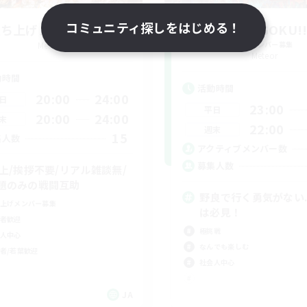
コミュニティ探しをはじめる！
立ち上げメンバー募集
GOKUGOKU!
Meteor
追加メンバー募集
Meteor
動時間
活動時間
20:00
24:00
日
23:00
平日
20:00
24:00
末
22:00
週末
15
集人数
アクティブメンバー数
募集人数
0上/挨拶不要/リアル雑談無/
題のみの戦闘互助
野良で行く勇気がない.
上げメンバー募集
は必見！
者歓迎
極挑戦
人中心
なんでも楽しむ
者/若葉歓迎
社会人中心
JA