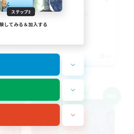
ステップ3
！一緒に
VCあり！(聞き専〇)
なんでも楽しむ
験してみる＆加入する
初心者/若葉歓迎
復帰者歓迎
社会人中心
JA
JA
26/09/05 まで
募集期間: 2026/09/05 まで
クロスワールドリンクシェル
NEW
NEW