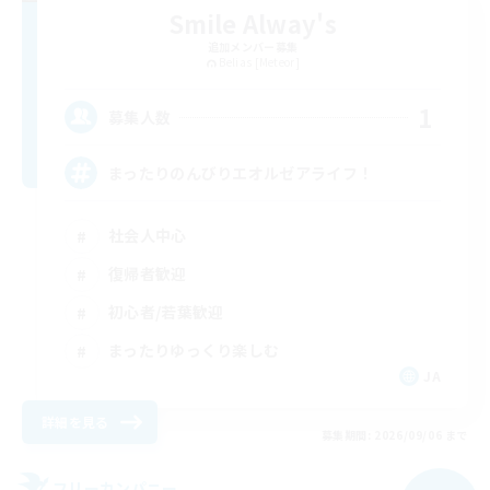
Smile Alway's
追加メンバー募集
Belias [Meteor]
1
募集人数
まったりのんびりエオルゼアライフ！
社会人中心
復帰者歓迎
初心者/若葉歓迎
まったりゆっくり楽しむ
JA
詳細を見る
募集期間: 2026/09/06 まで
フリーカンパニー