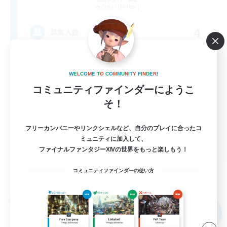
Belias [Meteor]
4
募集人数
基本自由！おしゃべり大好き！
W
E
L
C
O
M
E
T
O
C
O
M
M
U
N
I
T
Y
F
I
N
D
E
R
!
まったりゆっくり楽しむ
コミュニティファインダーにようこ
そ！
初心者/若葉歓迎
復帰者歓迎
フリーカンパニーやリンクシェルなど、自分のプレイに合ったコ
体験歓迎
ミュニティに加入して、
ファイナルファンタジーXIVの世界をもっと楽しもう！
JA
コミュニティファインダーの使い方
詳細を見る
募集期間: 2026/09/07 まで
フリーカンパニー
NEW