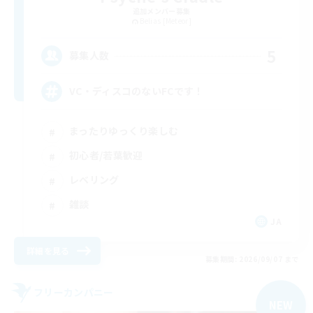
追加メンバー募集
Belias [Meteor]
5
募集人数
VC・ディスコのないFCです！
まったりゆっくり楽しむ
初心者/若葉歓迎
レベリング
雑談
JA
詳細を見る
募集期間: 2026/09/07 まで
フリーカンパニー
NEW