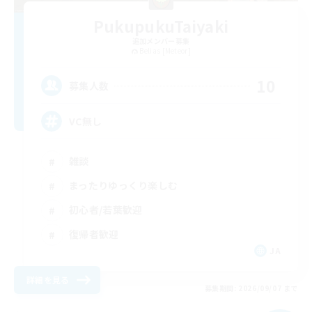
PukupukuTaiyaki
追加メンバー募集
Belias [Meteor]
10
募集人数
VC無し
雑談
まったりゆっくり楽しむ
初心者/若葉歓迎
復帰者歓迎
JA
詳細を見る
募集期間: 2026/09/07 まで