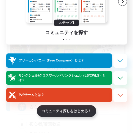
ステップ1
コミュニティを探す
フリーカンパニー（Free Company）とは？
Shyne Bonds
追加メンバー募集
リンクシェル/クロスワールドリンクシェル（LS/CWLS）と
Belias [Meteor]
は？
5
募集人数
PvPチームとは？
安心出来る帰る場所
コミュニティ探しをはじめる！
初心者/若葉歓迎