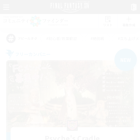
リスト
募集作成
#初心者/若葉歓迎
#絶挑戦
#立ち上げメ
アピールタグ
フリーカンパニー
NEW
Psyche's Cradle