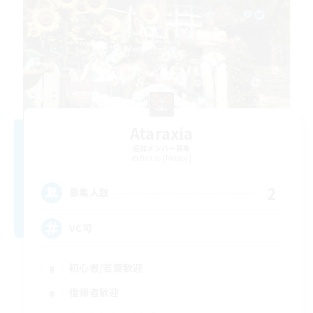
Ataraxia
追加メンバー募集
Belias [Meteor]
2
募集人数
VC可
初心者/若葉歓迎
復帰者歓迎