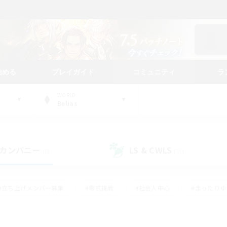
始める
プレイガイド
コミュニティ
ラ
WORLD
Belias
カンパニー
LS & CWLS
(0)
(10)
#立ち上げメンバー募集
#零式挑戦
#社会人中心
#まったり
体験歓迎
#クラフター中心
#ロールプレイ
#ギャザラー中心
ージュプリズム）
#スクリーンショット撮影
#クリア目指して頑張る