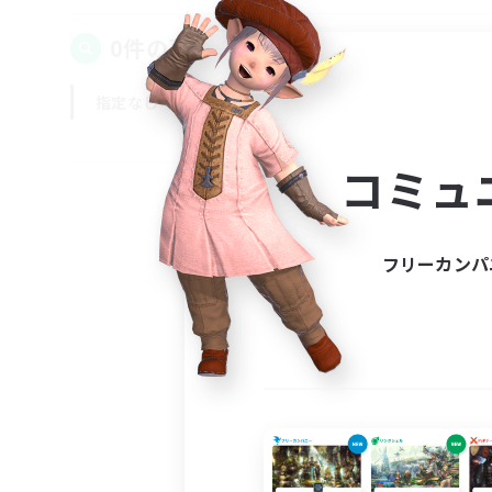
0件の募集が見つかりました！
指定なし
平日
週末
コミュ
フリーカンパ
募