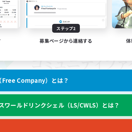
ステップ2
す
募集ページから連絡する
体
ree Company）とは？
スワールドリンクシェル（LS/CWLS）とは？
スマートフォン版へ