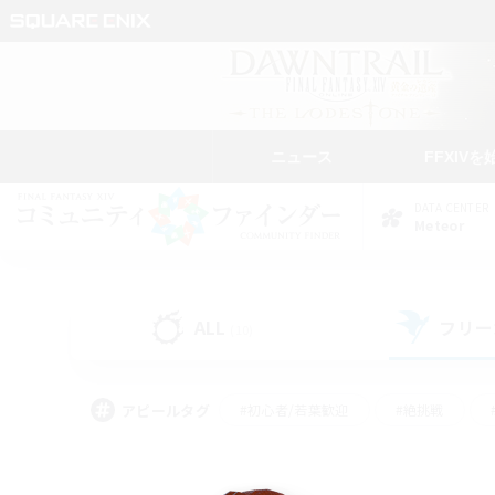
ニュース
FFXIVを
DATA CENTER
Meteor
ALL
フリー
(10)
アピールタグ
#初心者/若葉歓迎
#絶挑戦
#学生中心
#なんでも楽しむ
#モブハント
#
#演奏
#ミラプリ（ミラ