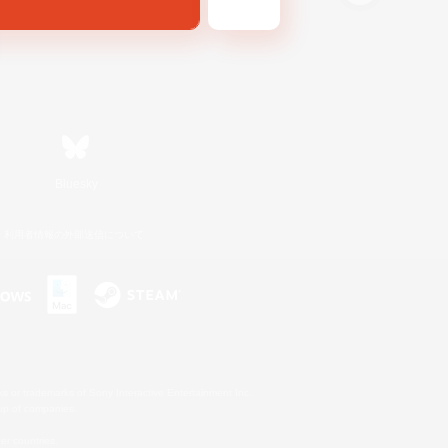
Bluesky
利用者情報の外部送信について
s or trademarks of Sony Interactive Entertainment Inc.
up of companies.
er countries.