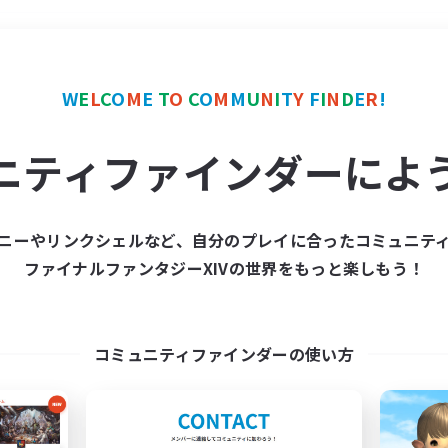
＃プレイヤー主催イベント
W
E
L
C
O
M
E
T
O
C
O
M
M
U
N
I
T
Y
F
I
N
D
E
R
!
ニティファインダーによ
ニーやリンクシェルなど、自分のプレイに合ったコミュニテ
ファイナルファンタジーXIVの世界をもっと楽しもう！
募集数 0件
集が見つかりませんでし
コミュニティファインダーの使い方
条件を変えて検索してみるでっす！