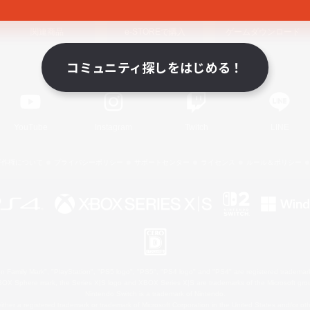
関連商品
e-STOREで購入
ゲームダウンロード
コミュニティ探しをはじめる！
Official Information
YouTube
Instagram
Twitch
LINE
著作権について
プライバシーポリシー
サポートセンター
ライセンス
ルール＆ポリシー
 Family Mark", "PlayStation", "PS5 logo", "PS5", "PS4 logo" and "PS4" are registered trademark
XBOX Sphere mark, the Series X|S logo and XBOX Series X|S are trademarks of the Microsoft gro
Nintendo Switch is a trademark of Nintendo.
ither a registered trademark or trademark of Microsoft Corporation in the United States and/or oth