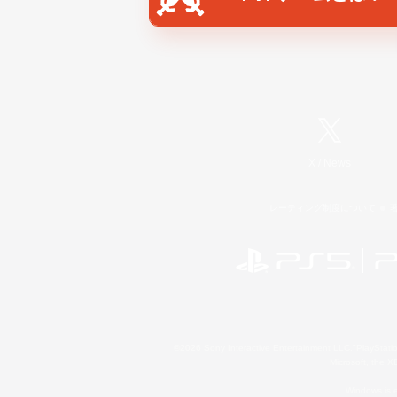
X
/
News
レーティング制度について
©2026 Sony Interactive Entertainment LLC."PlayStation
Microsoft, the 
Windows is e