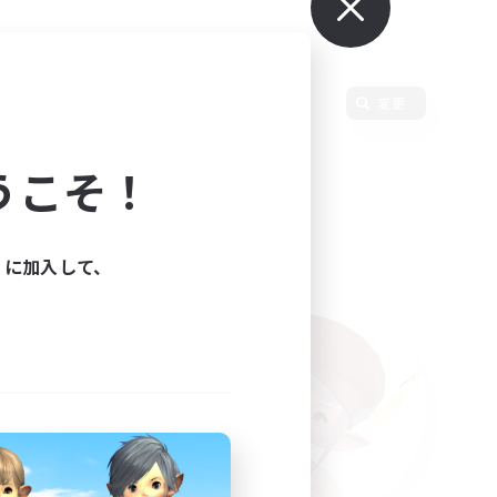
使用言語
変更
うこそ！
ィに加入して、
た。