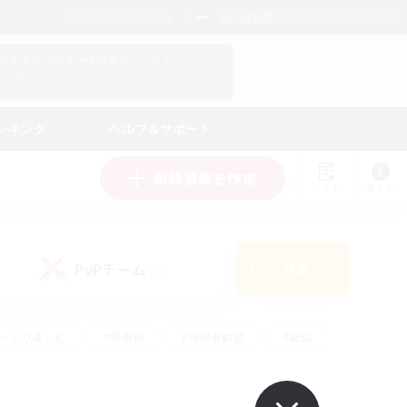
日本語
マイキャラクター情報をチェック！
ログイン
ンキング
ヘルプ＆サポート
新規募集を作成
リスト
ガイド
PvPチーム
検索
(0)
ゆっくり楽しむ
#極挑戦
#復帰者歓迎
#雑談
#ハウジング
#トレジャーハント
#レベリング
#プレイヤー主催イベント