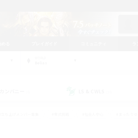
始める
プレイガイド
コミュニティ
ラ
WORLD
Belias
カンパニー
LS & CWLS
(0)
(10)
#立ち上げメンバー募集
#零式挑戦
#社会人中心
#まったり
体験歓迎
#クラフター中心
#ロールプレイ
#ギャザラー中心
ージュプリズム）
#スクリーンショット撮影
#クリア目指して頑張る