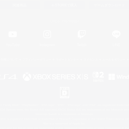
関連商品
e-STOREで購入
ゲームダウンロード
Official Information
YouTube
Instagram
Twitch
LINE
著作権について
プライバシーポリシー
サポートセンター
ライセンス
ルール＆ポリシー
 Family Mark", "PlayStation", "PS5 logo", "PS5", "PS4 logo" and "PS4" are registered trademark
XBOX Sphere mark, the Series X|S logo and XBOX Series X|S are trademarks of the Microsoft gro
Nintendo Switch is a trademark of Nintendo.
ither a registered trademark or trademark of Microsoft Corporation in the United States and/or oth
Mac is a trademark of Apple Inc.
eam and the Steam logo are trademarks and/or registered trademarks of Valve Corporation in the 