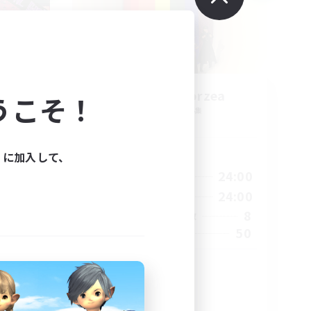
募集
Rainbow Eorzea
うこそ！
追加メンバー募集
Meteor
活動時間
ィに加入して、
24:00
1:00
24:00
平日
24:00
1:00
24:00
週末
10
8
アクティブメンバー数
50
募集人数
ｰﾊﾞｰ
LGBTQ+
まったりゆっくり楽しむ
プレイヤー主催イベント