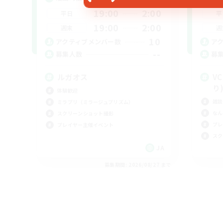
19:00
2:00
平日
平
19:00
2:00
週末
週
10
アクティブメンバー数
ア
--
募集人数
募
ルガオス
V
り
体験歓迎
雑談
ミラプリ（ミラージュプリズム）
なん
スクリーンショット撮影
プレ
プレイヤー主催イベント
スク
JA
募集期間: 2026/08/27 まで