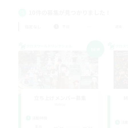
10件の募集が見つかりました！
指定なし
平日
週末
クロスワールドリンクシェル
クロス
NEW
立ち上げメンバー募集
M
Meteor
活動時間
活
--:--
--:--
平日