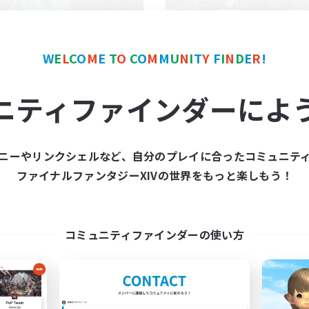
W
E
L
C
O
M
E
T
O
C
O
M
M
U
N
I
T
Y
F
I
N
D
E
R
!
Club Clowd
立ち上げメンバー
ニティファインダーによ
追加メンバー募集
Meteor
Meteor
活動時間
動時間
ニーやリンクシェルなど、自分のプレイに合ったコミュニテ
1:00
平日
22:00
24:00
ファイナルファンタジーXIVの世界をもっと楽しもう！
日
1:00
週末
21:00
24:00
末
募集人数
70
クティブメンバー数
30
集人数
コミュニティファインダーの使い方
#ｳﾞｨｼﾞｭｱﾙ系discordｻ
雑談
プレイヤー主催イベント
たりゆっくり楽しむ
まったりゆっくり楽しむ
ア目指して頑張る
スクリーンショット撮影