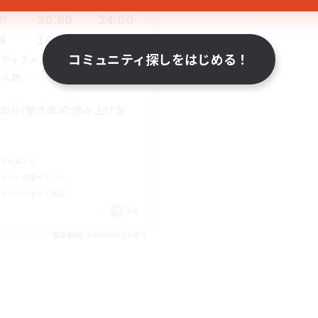
20:00
24:00
日
14:00
3:00
末
コミュニティ探しをはじめる！
15
クティブメンバー数
--
集人数
Cあり(聞き専可:読み上げあ
)
でも楽しむ
イヤー主催イベント
リーンショット撮影
JA
募集期間: 2026/08/24 まで