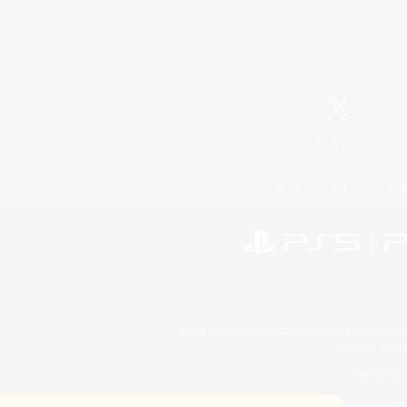
X
/
News
レーティング制度について
©2026 Sony Interactive Entertainment LLC."PlayStation
Microsoft, the 
Windows is e
©2026 Valve Corporation. St