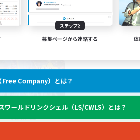
者/若葉歓迎
イヤー主催イベント
JA
ステップ2
募集期間: 2026/09/03 まで
募集期間: 20
す
募集ページから連絡する
体
ワールドリンクシェル
ree Company）とは？
スワールドリンクシェル（LS/CWLS）とは？
Sikuri-kuru
追加メンバー募集
Meteor
動時間