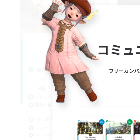
irodori
コミュ
追加メンバー募集
Meteor
活動時間
活
フリーカンパ
21:00
24:00
平日
平
13:00
24:00
週末
週
7
アクティブメンバー数
ア
3
募集人数
募
クリエイター募集『劇団 彩』
滅
プレイヤー主催イベント
まっ
ロールプレイ
クリ