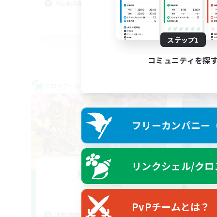
初心者/若葉歓迎
初心
プレ
JA
ステップ1
募集期間: 2026/09/04 まで
コミュニティを探
クロスワールドリンクシェル
クロス
フリーカンパニー（F
リンクシェル/クロ
Roe-Ga 7.5
追加メンバー募集
Meteor
PvPチームとは？
活動時間
活