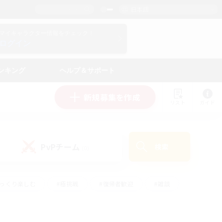
日本語
マイキャラクター情報をチェック！
ログイン
ンキング
ヘルプ＆サポート
新規募集を作成
リスト
ガイド
PvPチーム
検索
(0)
ゆっくり楽しむ
#極挑戦
#復帰者歓迎
#雑談
#ハウジング
#トレジャーハント
#レベリング
#プレイヤー主催イベント