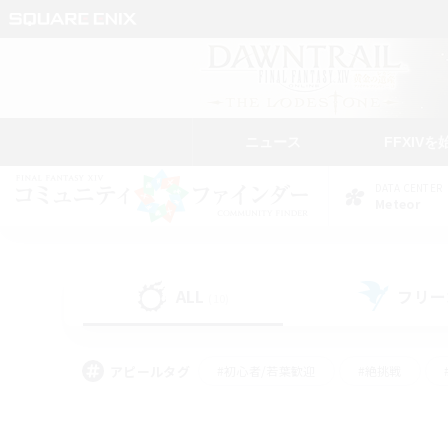
ニュース
FFXIVを
DATA CENTER
Meteor
ALL
フリー
(10)
アピールタグ
#初心者/若葉歓迎
#絶挑戦
#学生中心
#なんでも楽しむ
#モブハント
#
#演奏
#ミラプリ（ミラ