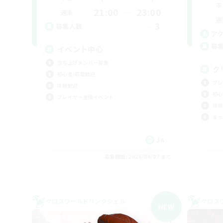
平
21:00
23:00
週末
週
3
募集人数
ア
募
イベント中心
立ち上げメンバー募集
ク
初心者/若葉歓迎
プレ
体験歓迎
初心
プレイヤー主催イベント
復帰
まっ
JA
募集期間: 2026/09/07 まで
クロスワールドリンクシェル
クロス
NEW