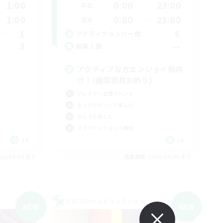
1:00
0:00
23:00
平日
1:00
0:00
23:00
週末
1
6
アクティブメンバー数
3
--
募集人数
アクティブな方エンジョイ勢向
け！(幽霊部員お断り)
プレイヤー主催イベント
まったりゆっくり楽しむ
なんでも楽しむ
スクリーンショット撮影
JA
JA
26/09/06 まで
募集期間: 2026/09/05 まで
クロスワールドリンクシェル
NEW
NEW