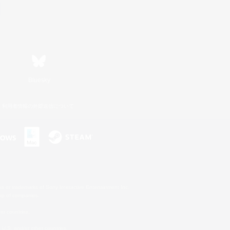
Bluesky
利用者情報の外部送信について
s or trademarks of Sony Interactive Entertainment Inc.
up of companies.
er countries.
U.S. and/or other countries.