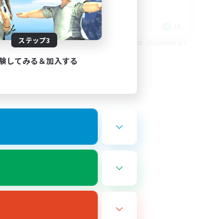
雑談
社会人中心
JA
JA
ステップ3
26/09/03 まで
募集期間: 2026/09/02 まで
験してみる＆加入する