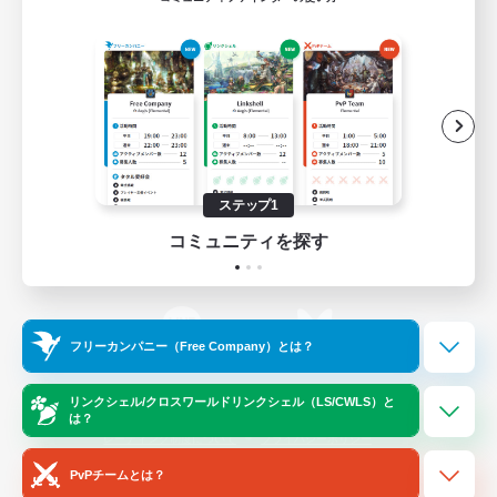
ゲームダウンロード
Official Information
/
X
News
YouTube
ステップ1
コミュニティを探す
Instagram
Twitch
フリーカンパニー（Free Company）とは？
LINE
Bluesky
リンクシェル/クロスワールドリンクシェル（LS/CWLS）と
は？
レーティング制度について
プライバシーポリシー
著作権について
サポートセンター
PvPチームとは？