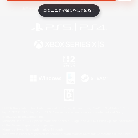
ライセンス
ルール＆ポリシー
利用者情報の外部送信について
コミュニティ探しをはじめる！
©2026 Sony Interactive Entertainment LLC."PlayStation Family Mark", "PlayStation", "PS5
logo", "PS5", "PS4 logo" and "PS4" are registered trademarks or trademarks of Sony
Interactive Entertainment Inc.
Microsoft, the XBOX Sphere mark, the Series X|S logo and XBOX Series X|S are trademarks
of the Microsoft group of companies.
Nintendo Switch is a trademark of Nintendo.
Windows is either a registered trademark or trademark of Microsoft Corporation in the United