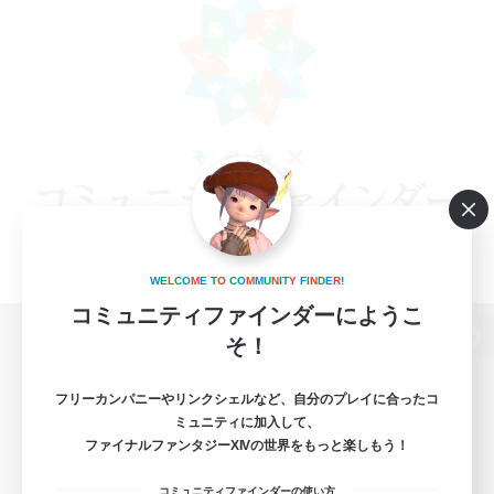
W
E
L
C
O
M
E
T
O
C
O
M
M
U
N
I
T
Y
F
I
N
D
E
R
!
コミュニティファインダーにようこ
そ！
パソコン版へ
フリーカンパニーやリンクシェルなど、自分のプレイに合ったコ
ミュニティに加入して、
ファイナルファンタジーXIVの世界をもっと楽しもう！
関連商品
e-STOREで購入
コミュニティファインダーの使い方