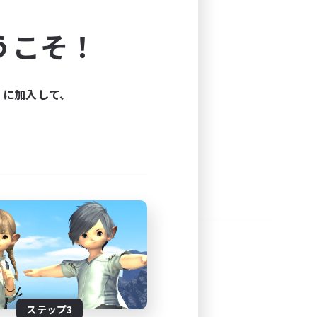
よう！
うこそ！
できます。
と楽しもう！
ィに加入して、
ステップ3