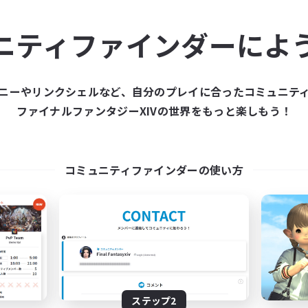
ュニティメンバーを集め
ニティファインダーによ
ティファインダーは、一緒に冒険する仲間を募集することが
た仲間を集めて、ファイナルファンタジーXIVの世界をもっ
ニーやリンクシェルなど、自分のプレイに合ったコミュニテ
ファイナルファンタジーXIVの世界をもっと楽しもう！
新規募集を作成する
コミュニティファインダーの使い方
ステップ2