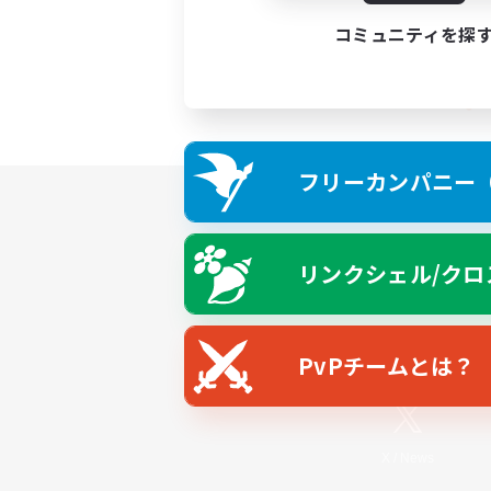
コミュニティを探
フリーカンパニー（F
リンクシェル/クロ
PvPチームとは？
X
/
News