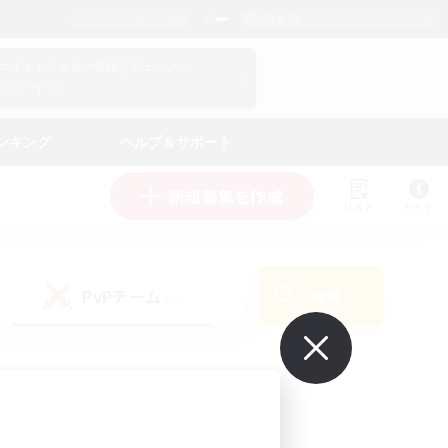
日本語
マイキャラクター情報をチェック！
ログイン
ンキング
ヘルプ＆サポート
新規募集を作成
リスト
ガイド
PvPチーム
検索
(0)
で