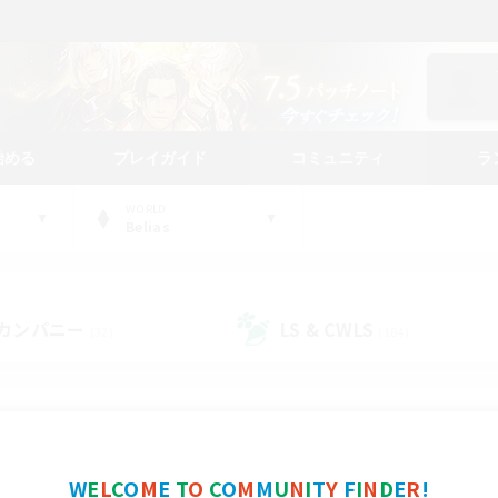
始める
プレイガイド
コミュニティ
ラ
WORLD
Belias
カンパニー
LS & CWLS
(32)
(184)
コミュニティファインダー
W
E
L
C
O
M
E
T
O
C
O
M
M
U
N
I
T
Y
F
I
N
D
E
R
!