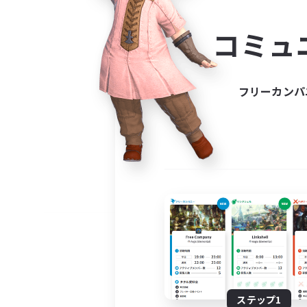
コミ
コミュ
コミュニ
自分に合っ
フリーカンパ
ステップ1