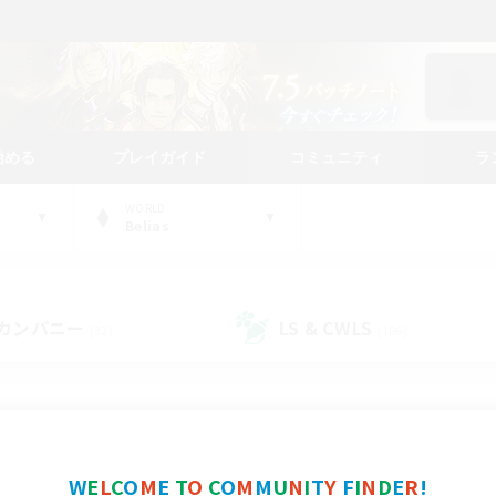
始める
プレイガイド
コミュニティ
ラ
WORLD
Belias
カンパニー
LS & CWLS
(32)
(186)
コミュニティファインダー
W
E
L
C
O
M
E
T
O
C
O
M
M
U
N
I
T
Y
F
I
N
D
E
R
!