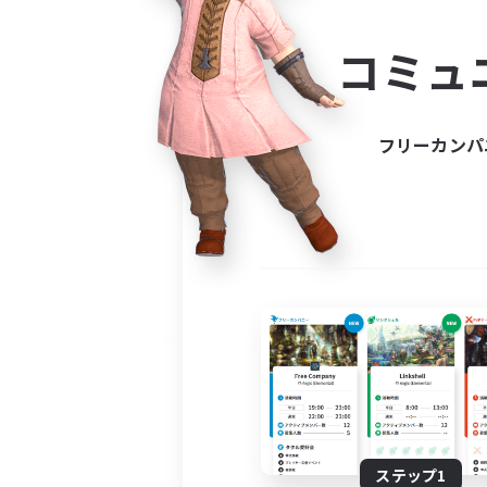
コミ
コミュ
コミュニ
自分に合っ
フリーカンパ
ステップ1