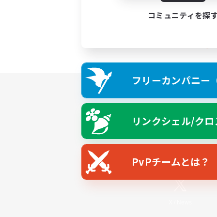
コミュニティを探
フリーカンパニー（F
リンクシェル/クロ
PvPチームとは？
X
/
News