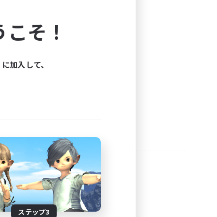
よう！
うこそ！
できます。
と楽しもう！
ィに加入して、
ステップ3