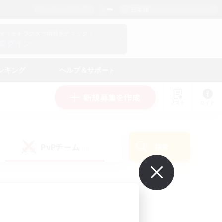
日本語
マイキャラクター情報をチェック！
ログイン
ンキング
ヘルプ＆サポート
新規募集を作成
リスト
ガイド
PvPチーム
検索
(0)
で