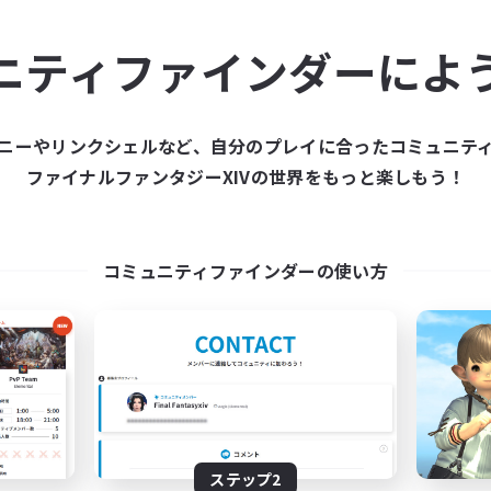
ュニティメンバーを集め
ニティファインダーによ
ティファインダーは、一緒に冒険する仲間を募集することが
た仲間を集めて、ファイナルファンタジーXIVの世界をもっ
ニーやリンクシェルなど、自分のプレイに合ったコミュニテ
ファイナルファンタジーXIVの世界をもっと楽しもう！
新規募集を作成する
コミュニティファインダーの使い方
ステップ2