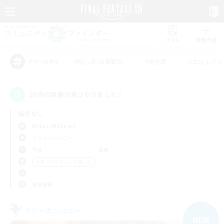
リスト
募集作成
#初心者/若葉歓迎
#絶挑戦
#立ち上げメ
アピールタグ
26件の募集が見つかりました！
指定なし
Belias (Meteor)
フリーカンパニー
平日
週末
＃まったりゆっくり楽しむ
使用言語
フリーカンパニー
NEW