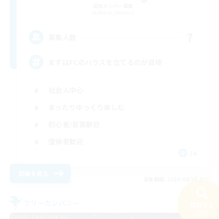
追加メンバー募集
Belias [Meteor]
7
募集人数
まずはFCのハウスを立てるのが目標
社会人中心
まったりゆっくり楽しむ
初心者/若葉歓迎
復帰者歓迎
JA
詳細を見る
募集期間: 2026/08/25 まで
フリーカンパニー
検索する
26件