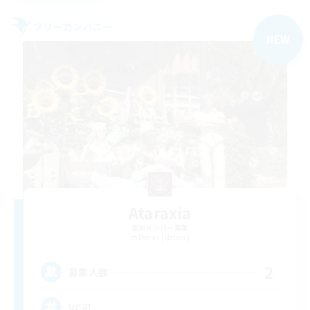
フリーカンパニー
NEW
Ataraxia
追加メンバー募集
Belias [Meteor]
2
募集人数
VC可