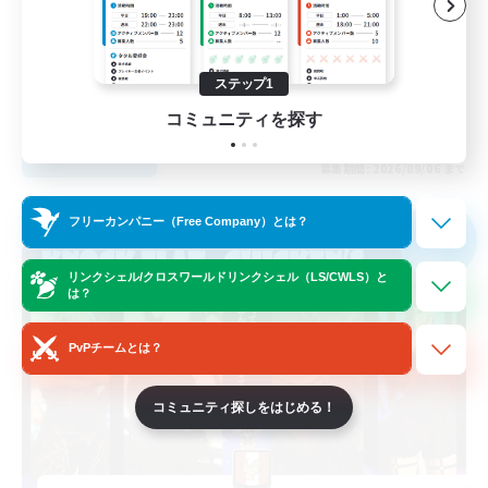
復帰者歓迎
初心者/若葉歓迎
まったりゆっくり楽しむ
ステップ1
JA
コミュニティを探す
詳細を見る
募集期間: 2026/09/06 まで
フリーカンパニー
フリーカンパニー（Free Company）とは？
NEW
リンクシェル/クロスワールドリンクシェル（LS/CWLS）と
は？
PvPチームとは？
コミュニティ探しをはじめる！