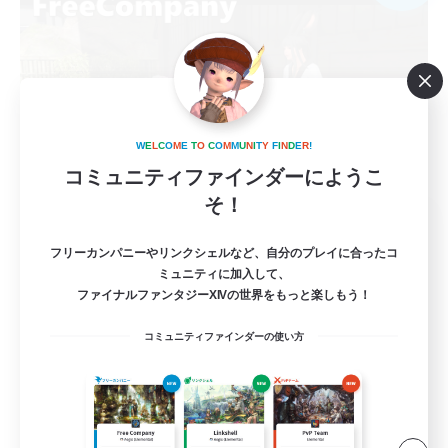
W
E
L
C
O
M
E
T
O
C
O
M
M
U
N
I
T
Y
F
I
N
D
E
R
!
コミュニティファインダーにようこ
そ！
Smile Alway's
追加メンバー募集
フリーカンパニーやリンクシェルなど、自分のプレイに合ったコ
Belias [Meteor]
ミュニティに加入して、
ファイナルファンタジーXIVの世界をもっと楽しもう！
1
募集人数
コミュニティファインダーの使い方
まったりのんびりエオルゼアライフ！
社会人中心