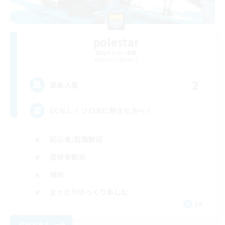
polestar
追加メンバー募集
Belias [Meteor]
2
募集人数
VCなし！ソロ活に飽きた方へ！
初心者/若葉歓迎
復帰者歓迎
雑談
まったりゆっくり楽しむ
JA
詳細を見る