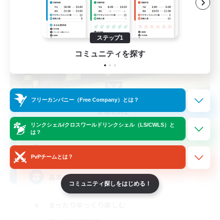
ステップ1
コミュニティを探す
フリーカンパニー（Free Company）とは？
-Lucke-
追加メンバー募集
リンクシェル/クロスワールドリンクシェル（LS/CWLS）と
Belias [Meteor]
は？
4
募集人数
PvPチームとは？
基本自由！おしゃべり大好き！
コミュニティ探しをはじめる！
まったりゆっくり楽しむ