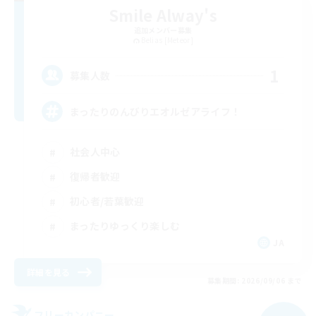
Smile Alway's
追加メンバー募集
Belias [Meteor]
1
募集人数
まったりのんびりエオルゼアライフ！
社会人中心
復帰者歓迎
初心者/若葉歓迎
まったりゆっくり楽しむ
JA
詳細を見る
募集期間: 2026/09/06 まで
フリーカンパニー