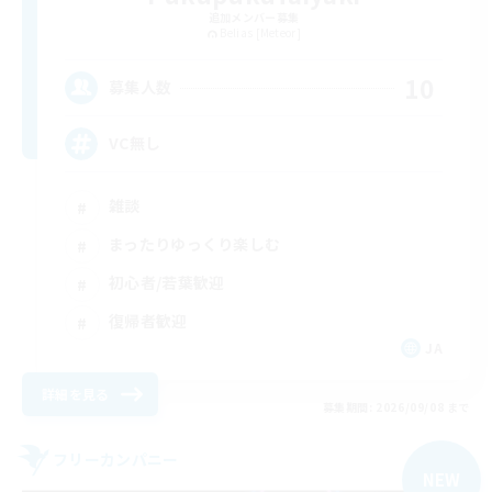
追加メンバー募集
Belias [Meteor]
10
募集人数
VC無し
雑談
まったりゆっくり楽しむ
初心者/若葉歓迎
復帰者歓迎
JA
詳細を見る
募集期間: 2026/09/08 まで
フリーカンパニー
NEW