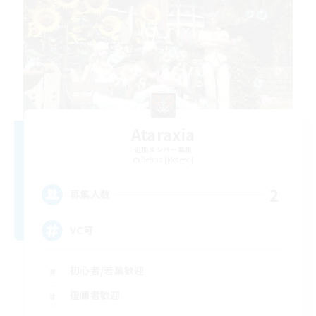
Ataraxia
追加メンバー募集
Belias [Meteor]
2
募集人数
VC可
初心者/若葉歓迎
復帰者歓迎