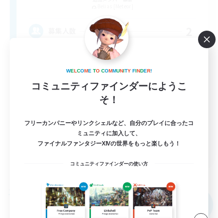
Belias [Meteor]
2
募集人数
VCなし！ソロ活に飽きた方へ！
W
E
L
C
O
M
E
T
O
C
O
M
M
U
N
I
T
Y
F
I
N
D
E
R
!
初心者/若葉歓迎
コミュニティファインダーにようこ
そ！
復帰者歓迎
雑談
フリーカンパニーやリンクシェルなど、自分のプレイに合ったコ
まったりゆっくり楽しむ
ミュニティに加入して、
ファイナルファンタジーXIVの世界をもっと楽しもう！
JA
コミュニティファインダーの使い方
詳細を見る
募集期間: 2026/09/07 まで
フリーカンパニー
NEW