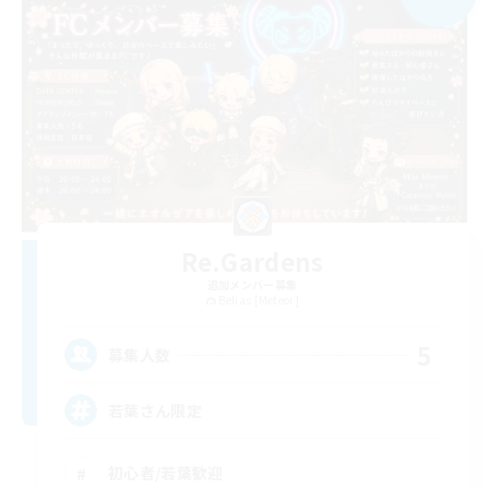
Re.Gardens
追加メンバー募集
Belias [Meteor]
5
募集人数
若葉さん限定
初心者/若葉歓迎