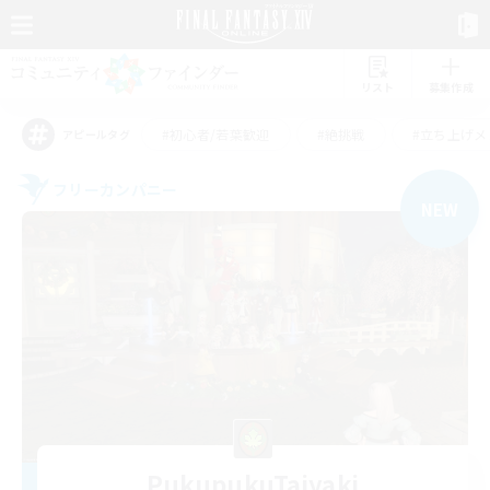
リスト
募集作成
#初心者/若葉歓迎
#絶挑戦
#立ち上げメ
アピールタグ
フリーカンパニー
NEW
PukupukuTaiyaki