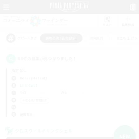
リスト
募集作成
#初心者/若葉歓迎
#絶挑戦
#立ち上げメ
アピールタグ
88件の募集が見つかりました！
指定なし
Belias (Meteor)
LS & CWLS
平日
週末
＃初心者/若葉歓迎
使用言語
クロスワールドリンクシェル
NEW