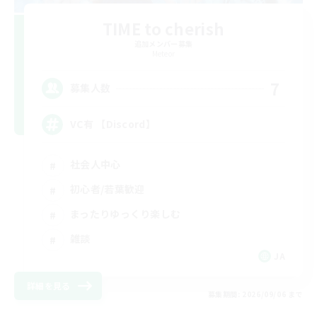
TIME to cherish
追加メンバー募集
Meteor
7
募集人数
VC有 【Discord】
社会人中心
初心者/若葉歓迎
まったりゆっくり楽しむ
雑談
JA
詳細を見る
募集期間: 2026/09/06 まで