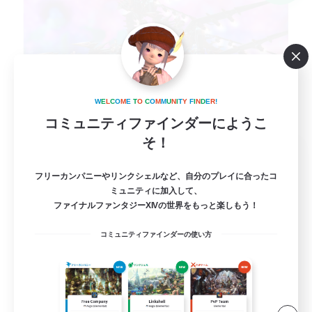
W
E
L
C
O
M
E
T
O
C
O
M
M
U
N
I
T
Y
F
I
N
D
E
R
!
コミュニティファインダーにようこ
そ！
Roslolian
追加メンバー募集
フリーカンパニーやリンクシェルなど、自分のプレイに合ったコ
Meteor
ミュニティに加入して、
ファイナルファンタジーXIVの世界をもっと楽しもう！
50
募集人数
コミュニティファインダーの使い方
人脈広げる
極挑戦