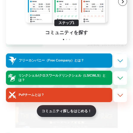
初心者/若葉歓迎
なんでも楽しむ
零式挑戦
ステップ1
JA
コミュニティを探す
詳細を見る
募集期間: 2026/09/06 まで
クロスワールドリンクシェル
フリーカンパニー（Free Company）とは？
NEW
リンクシェル/クロスワールドリンクシェル（LS/CWLS）と
は？
PvPチームとは？
コミュニティ探しをはじめる！