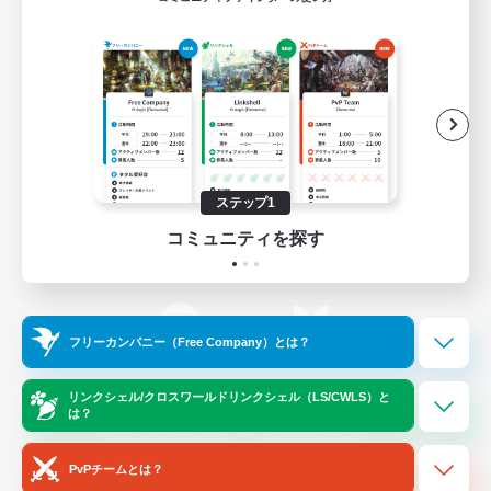
ゲームダウンロード
Official Information
/
X
News
YouTube
ステップ1
コミュニティを探す
Instagram
Twitch
フリーカンパニー（Free Company）とは？
LINE
Bluesky
リンクシェル/クロスワールドリンクシェル（LS/CWLS）と
は？
レーティング制度について
プライバシーポリシー
著作権について
サポートセンター
PvPチームとは？