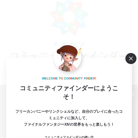
W
E
L
C
O
M
E
T
O
C
O
M
M
U
N
I
T
Y
F
I
N
D
E
R
!
コミュニティファインダーにようこ
そ！
パソコン版へ
フリーカンパニーやリンクシェルなど、自分のプレイに合ったコ
ミュニティに加入して、
ファイナルファンタジーXIVの世界をもっと楽しもう！
関連商品
e-STOREで購入
コミュニティファインダーの使い方