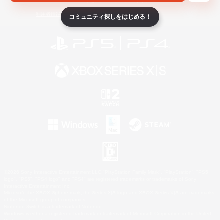
ライセンス
ルール＆ポリシー
利用者情報の外部送信について
コミュニティ探しをはじめる！
©2026 Sony Interactive Entertainment LLC."PlayStation Family Mark", "PlayStation", "PS5
logo", "PS5", "PS4 logo" and "PS4" are registered trademarks or trademarks of Sony
Interactive Entertainment Inc.
Microsoft, the XBOX Sphere mark, the Series X|S logo and XBOX Series X|S are trademarks
of the Microsoft group of companies.
Nintendo Switch is a trademark of Nintendo.
Windows is either a registered trademark or trademark of Microsoft Corporation in the United