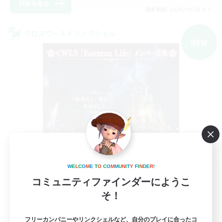
詳細を見る
募集期間: 2026/09/05 まで
クロスワールドリンクシェル
NEW
Eorzean Life
W
E
L
C
O
M
E
T
O
C
O
M
M
U
N
I
T
Y
F
I
N
D
E
R
!
追加メンバー募集
コミュニティファインダーにようこ
Meteor
そ！
5
募集人数
フリーカンパニーやリンクシェルなど、自分のプレイに合ったコ