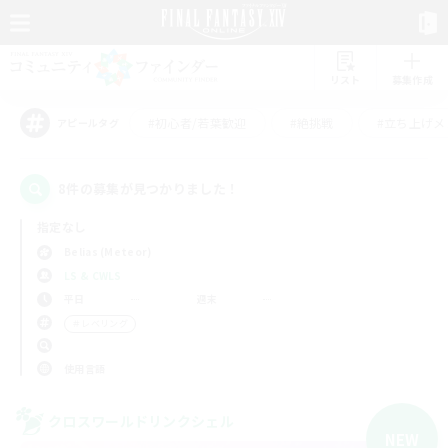
リスト
募集作成
#初心者/若葉歓迎
#絶挑戦
#立ち上げメ
アピールタグ
8件の募集が見つかりました！
指定なし
Belias (Meteor)
LS & CWLS
平日
週末
＃レベリング
使用言語
クロスワールドリンクシェル
NEW