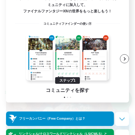
ミュニティに加入して、
若葉さん限定
ファイナルファンタジーXIVの世界をもっと楽しもう！
社会人中心
コミュニティファインダーの使い方
レベリング
雑談
なんでも楽しむ
JA
詳細を見る
募集期間: 2026/09/03 まで
ステップ1
コミュニティを探す
クロスワールドリンクシェル
NEW
フリーカンパニー（Free Company）とは？
リンクシェル/クロスワールドリンクシェル（LS/CWLS）と