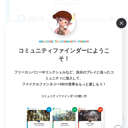
Belias [Meteor]
6
募集人数
VCなし、初心者熟練者どなたでも！
W
E
L
C
O
M
E
T
O
C
O
M
M
U
N
I
T
Y
F
I
N
D
E
R
!
体験歓迎
コミュニティファインダーにようこ
そ！
まったりゆっくり楽しむ
初心者/若葉歓迎
フリーカンパニーやリンクシェルなど、自分のプレイに合ったコ
復帰者歓迎
ミュニティに加入して、
ファイナルファンタジーXIVの世界をもっと楽しもう！
JA
コミュニティファインダーの使い方
詳細を見る
募集期間: 2026/09/05 まで
フリーカンパニー
NEW