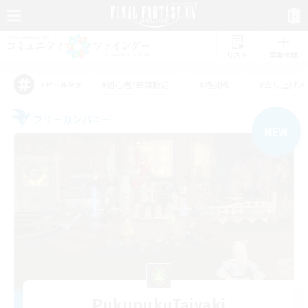
リスト
募集作成
#初心者/若葉歓迎
#絶挑戦
#立ち上げメ
アピールタグ
フリーカンパニー
NEW
PukupukuTaiyaki