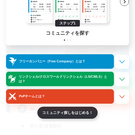
ステップ1
コミュニティを探す
フリーカンパニー（Free Company）とは？
Shadow blestar
追加メンバー募集
リンクシェル/クロスワールドリンクシェル（LS/CWLS）と
Belias [Meteor]
は？
30
募集人数
PvPチームとは？
誰にでも優しい方
コミュニティ探しをはじめる！
初心者/若葉歓迎