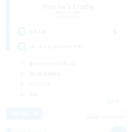
Psyche's Cradle
追加メンバー募集
Belias [Meteor]
5
募集人数
VC・ディスコのないFCです！
まったりゆっくり楽しむ
初心者/若葉歓迎
レベリング
雑談
JA
詳細を見る
募集期間: 2026/09/05 まで
フリーカンパニー