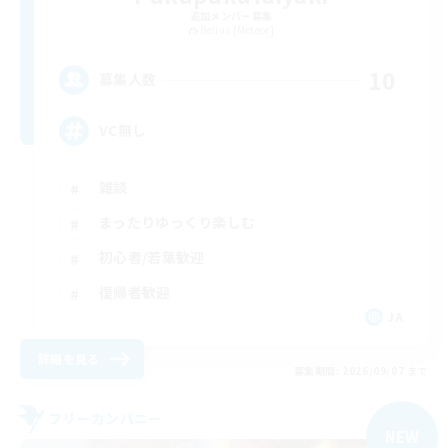
追加メンバー募集
Belias [Meteor]
10
募集人数
VC無し
雑談
まったりゆっくり楽しむ
初心者/若葉歓迎
復帰者歓迎
JA
詳細を見る
募集期間: 2026/09/07 まで
フリーカンパニー
NEW