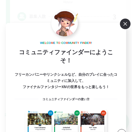
Meteor
3
募集人数
20時〜24時インの方募集！VC無し
W
E
L
C
O
M
E
T
O
C
O
M
M
U
N
I
T
Y
F
I
N
D
E
R
!
初心者/若葉歓迎
コミュニティファインダーにようこ
復帰者歓迎
そ！
なんでも楽しむ
フリーカンパニーやリンクシェルなど、自分のプレイに合ったコ
社会人中心
ミュニティに加入して、
JA
ファイナルファンタジーXIVの世界をもっと楽しもう！
詳細を見る
コミュニティファインダーの使い方
募集期間: 2026/09/09 まで
クロスワールドリンクシェル
NEW