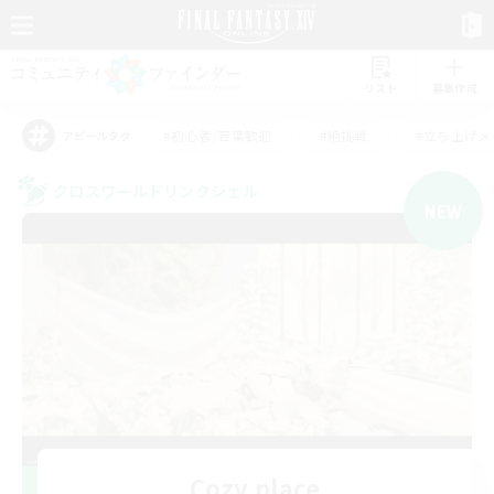
リスト
募集作成
#初心者/若葉歓迎
#絶挑戦
#立ち上げメ
アピールタグ
クロスワールドリンクシェル
NEW
Cozy place