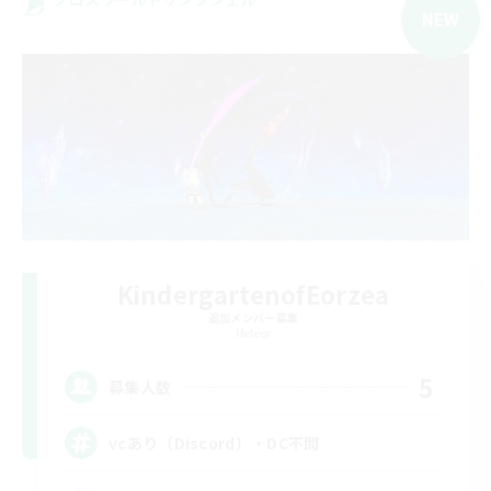
NEW
KindergartenofEorzea
追加メンバー募集
Meteor
5
募集人数
vcあり（Discord）・DC不問