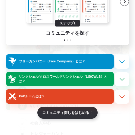
ステップ1
コミュニティを探す
フリーカンパニー（Free Company）とは？
Trial
追加メンバー募集
Meteor
リンクシェル/クロスワールドリンクシェル（LS/CWLS）と
は？
2
募集人数
PvPチームとは？
VCでﾜｲﾜｲ٩(๑•̀ω•́๑)۶ﾜｲﾜｲ
コミュニティ探しをはじめる！
社会人中心
トレジャーハント