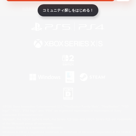
ライセンス
ルール＆ポリシー
利用者情報の外部送信について
コミュニティ探しをはじめる！
©2026 Sony Interactive Entertainment LLC."PlayStation Family Mark", "PlayStation", "PS5
logo", "PS5", "PS4 logo" and "PS4" are registered trademarks or trademarks of Sony
Interactive Entertainment Inc.
Microsoft, the XBOX Sphere mark, the Series X|S logo and XBOX Series X|S are trademarks
of the Microsoft group of companies.
Nintendo Switch is a trademark of Nintendo.
Windows is either a registered trademark or trademark of Microsoft Corporation in the United