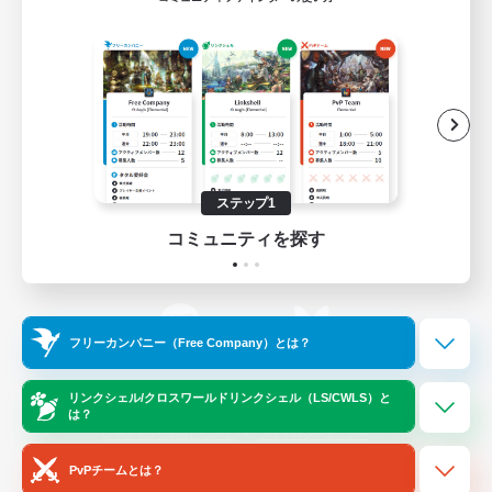
ゲームダウンロード
Official Information
/
X
News
YouTube
ステップ1
コミュニティを探す
Instagram
Twitch
フリーカンパニー（Free Company）とは？
LINE
Bluesky
リンクシェル/クロスワールドリンクシェル（LS/CWLS）と
は？
レーティング制度について
プライバシーポリシー
著作権について
サポートセンター
PvPチームとは？