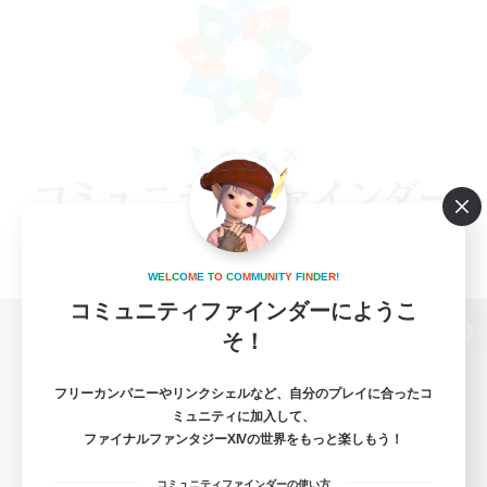
W
E
L
C
O
M
E
T
O
C
O
M
M
U
N
I
T
Y
F
I
N
D
E
R
!
コミュニティファインダーにようこ
そ！
パソコン版へ
フリーカンパニーやリンクシェルなど、自分のプレイに合ったコ
ミュニティに加入して、
ファイナルファンタジーXIVの世界をもっと楽しもう！
関連商品
e-STOREで購入
コミュニティファインダーの使い方