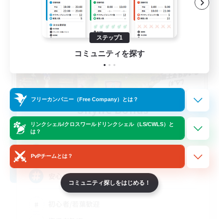
ステップ1
コミュニティを探す
フリーカンパニー（Free Company）とは？
Shyne Bonds
追加メンバー募集
リンクシェル/クロスワールドリンクシェル（LS/CWLS）と
Belias [Meteor]
は？
5
募集人数
PvPチームとは？
安心出来る帰る場所
コミュニティ探しをはじめる！
初心者/若葉歓迎