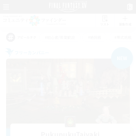
リスト
募集作成
#初心者/若葉歓迎
#絶挑戦
#零式挑戦
アピールタグ
フリーカンパニー
NEW
PukupukuTaiyaki