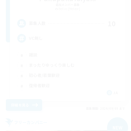
追加メンバー募集
Belias [Meteor]
10
募集人数
VC無し
雑談
まったりゆっくり楽しむ
初心者/若葉歓迎
復帰者歓迎
JA
詳細を見る
募集期間: 2026/09/05 まで
フリーカンパニー
NEW