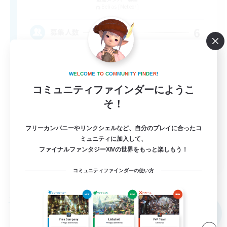
Belias [Meteor]
6
募集人数
VCなし、初心者熟練者どなたでも！
W
E
L
C
O
M
E
T
O
C
O
M
M
U
N
I
T
Y
F
I
N
D
E
R
!
体験歓迎
コミュニティファインダーにようこ
そ！
まったりゆっくり楽しむ
初心者/若葉歓迎
フリーカンパニーやリンクシェルなど、自分のプレイに合ったコ
復帰者歓迎
ミュニティに加入して、
ファイナルファンタジーXIVの世界をもっと楽しもう！
JA
コミュニティファインダーの使い方
詳細を見る
募集期間: 2026/09/05 まで
フリーカンパニー
NEW