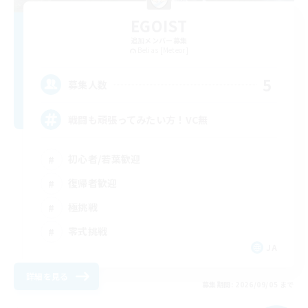
EGOIST
追加メンバー募集
Belias [Meteor]
5
募集人数
戦闘も頑張ってみたい方！VC無
初心者/若葉歓迎
復帰者歓迎
極挑戦
零式挑戦
JA
詳細を見る
募集期間: 2026/09/05 まで