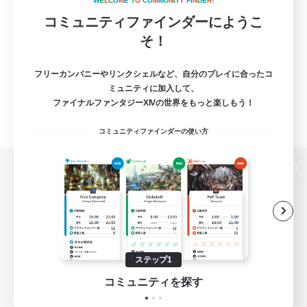
W
E
L
C
O
M
E
T
O
C
O
M
M
U
N
I
T
Y
F
I
N
D
E
R
!
コミュニティファインダーにようこ
そ！
フリーカンパニーやリンクシェルなど、自分のプレイに合ったコ
ミュニティに加入して、
ファイナルファンタジーXIVの世界をもっと楽しもう！
コミュニティファインダーの使い方
パソコン版へ
関連商品
e-STOREで購入
ステップ1
ゲームダウンロード
コミュニティを探す