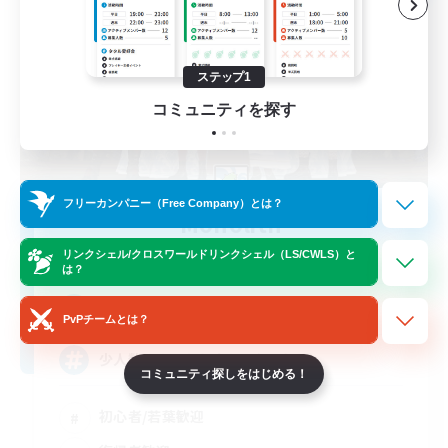
ステップ1
コミュニティを探す
フリーカンパニー（Free Company）とは？
Monolith
追加メンバー募集
リンクシェル/クロスワールドリンクシェル（LS/CWLS）と
Unicorn [Meteor]
は？
3
募集人数
PvPチームとは？
少人数でまったり楽しむ(VCなし)
コミュニティ探しをはじめる！
初心者/若葉歓迎