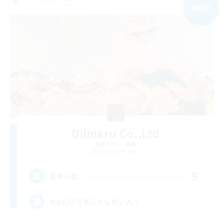
NEW
Dilmaru Co.,Ltd
追加メンバー募集
Unicorn [Meteor]
5
募集人数
#のんびり楽しくしたい人！