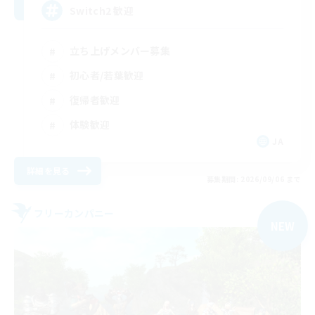
Switch2 歓迎
立ち上げメンバー募集
初心者/若葉歓迎
復帰者歓迎
体験歓迎
JA
詳細を見る
募集期間: 2026/09/06 まで
フリーカンパニー
NEW