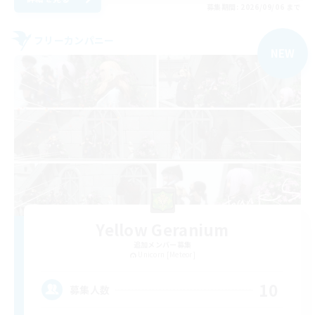
募集期間: 2026/09/06 まで
フリーカンパニー
NEW
Yellow Geranium
追加メンバー募集
Unicorn [Meteor]
10
募集人数