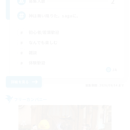
2
募集人数
神は舞い降りた。sagaに。
初心者/若葉歓迎
なんでも楽しむ
雑談
体験歓迎
JA
詳細を見る
募集期間: 2026/09/04 まで
フリーカンパニー