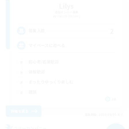
Lilys
追加メンバー募集
Unicorn [Meteor]
2
募集人数
マイペースに遊べる
初心者/若葉歓迎
体験歓迎
まったりゆっくり楽しむ
雑談
JA
詳細を見る
募集期間: 2026/09/05 まで
フリーカンパニー