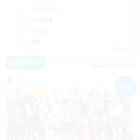
なんでも楽しむ
復帰者歓迎
体験歓迎
雑談
JA
詳細を見る
募集期間: 2026/09/06 まで
フリーカンパニー
NEW