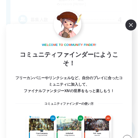
Unicorn [Meteor]
4
募集人数
麻雀
W
E
L
C
O
M
E
T
O
C
O
M
M
U
N
I
T
Y
F
I
N
D
E
R
!
零式挑戦
コミュニティファインダーにようこ
そ！
復帰者歓迎
絶挑戦
フリーカンパニーやリンクシェルなど、自分のプレイに合ったコ
なんでも楽しむ
ミュニティに加入して、
ファイナルファンタジーXIVの世界をもっと楽しもう！
JA
コミュニティファインダーの使い方
詳細を見る
募集期間: 2026/09/05 まで
フリーカンパニー
NEW