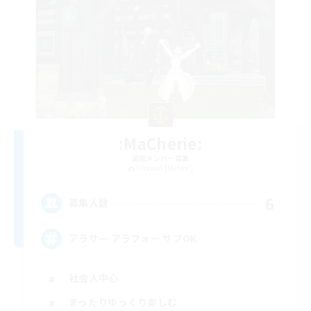
:MaCherie:
追加メンバー募集
Unicorn [Meteor]
6
募集人数
アラサー アラフォー サブOK
社会人中心
まったりゆっくり楽しむ