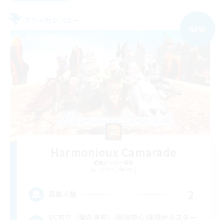
フリーカンパニー
NEW
Harmonieux Camarade
追加メンバー募集
Unicorn [Meteor]
2
募集人数
VC有り（聞き専可）/昼間中心/体験からスター