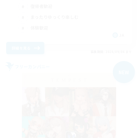
復帰者歓迎
まったりゆっくり楽しむ
体験歓迎
JA
詳細を見る
募集期間: 2026/09/06 まで
フリーカンパニー
NEW