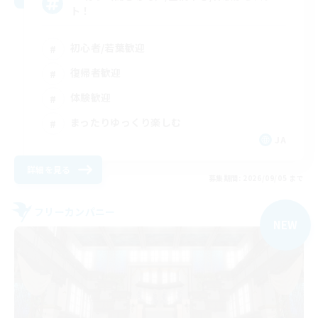
ト！
初心者/若葉歓迎
復帰者歓迎
体験歓迎
まったりゆっくり楽しむ
JA
詳細を見る
募集期間: 2026/09/05 まで
フリーカンパニー
NEW