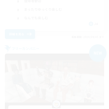
復帰者歓迎
まったりゆっくり楽しむ
なんでも楽しむ
JA
詳細を見る
募集期間: 2026/09/05 まで
フリーカンパニー
NEW