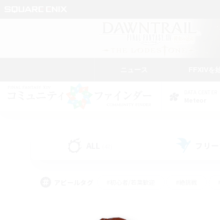
ニュース
FFXIVを
DATA CENTER
Meteor
ALL
フリー
(47)
アピールタグ
#初心者/若葉歓迎
#絶挑戦
#雑談
#なんでも楽しむ
#学生中心
#
#スクリーンショット撮影
#ト