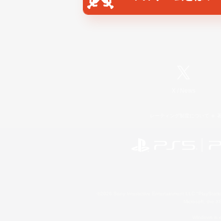
X
/
News
レーティング制度について
©2026 Sony Interactive Entertainment LLC."PlayStation
Microsoft, the 
Windows is e