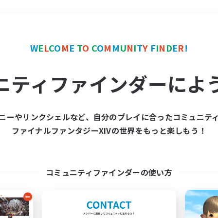
＃クリア目指して頑張る
W
E
L
C
O
M
E
T
O
C
O
M
M
U
N
I
T
Y
F
I
N
D
E
R
!
ニティファインダーによ
ニーやリンクシェルなど、自分のプレイに合ったコミュニテ
ファイナルファンタジーXIVの世界をもっと楽しもう！
募集数 0件
集が見つかりませんでし
コミュニティファインダーの使い方
条件を変えて検索してみるでっす！