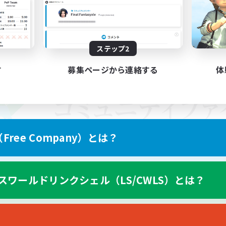
ステップ2
す
募集ページから連絡する
体
ree Company）とは？
スワールドリンクシェル（LS/CWLS）とは？
スマートフォン版へ