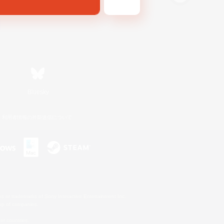
Bluesky
利用者情報の外部送信について
s or trademarks of Sony Interactive Entertainment Inc.
up of companies.
er countries.