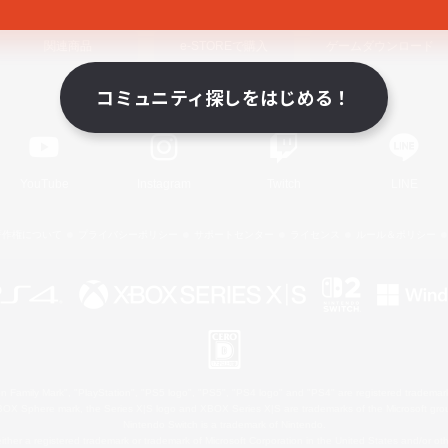
関連商品
e-STOREで購入
ゲームダウンロード
コミュニティ探しをはじめる！
Official Information
YouTube
Instagram
Twitch
LINE
著作権について
プライバシーポリシー
サポートセンター
ライセンス
ルール＆ポリシー
 Family Mark", "PlayStation", "PS5 logo", "PS5", "PS4 logo" and "PS4" are registered trademark
XBOX Sphere mark, the Series X|S logo and XBOX Series X|S are trademarks of the Microsoft gro
Nintendo Switch is a trademark of Nintendo.
ither a registered trademark or trademark of Microsoft Corporation in the United States and/or oth