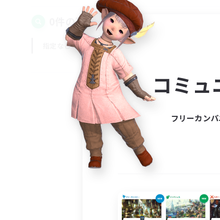
0件の募集が見つかりました！
指定なし
平日
週末
コミュ
フリーカンパ
募