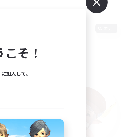
使用言語
変更
うこそ！
ィに加入して、
た。