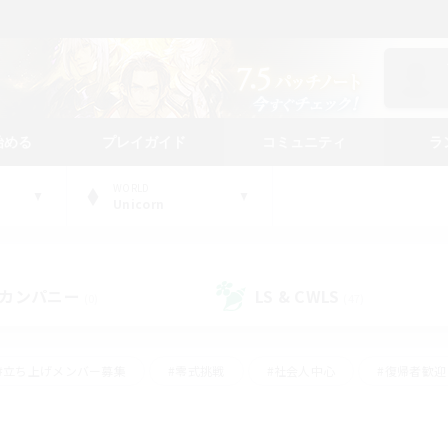
始める
プレイガイド
コミュニティ
ラ
WORLD
Unicorn
カンパニー
LS & CWLS
(0)
(47)
#立ち上げメンバー募集
#零式挑戦
#社会人中心
#復帰者歓迎
ギャザラー中心
#モブハント
#ロールプレイ
#体験歓迎
レジャーハント
#クリア目指して頑張る
#ミラプリ（ミラージュプリ