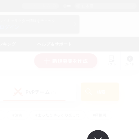
日本語
マイキャラクター情報をチェック！
ログイン
ンキング
ヘルプ＆サポート
新規募集を作成
リスト
ガイド
PvPチーム
検索
(0)
#演奏
#まったりゆっくり楽しむ
#極挑戦
#ハウジング
#レベリング
#クラフター中心
ズム）
#プレイヤー主催イベント