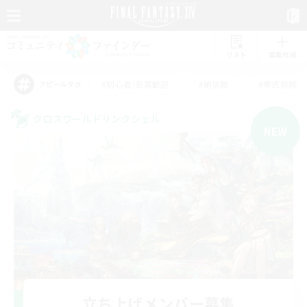
リスト
募集作成
#初心者/若葉歓迎
#絶挑戦
#零式挑戦
アピールタグ
クロスワールドリンクシェル
NEW
立ち上げメンバー募集