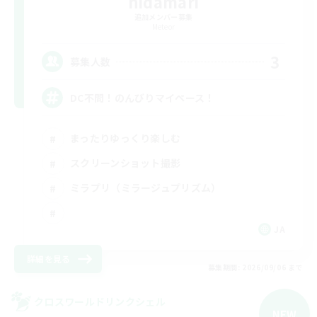
hidamari
追加メンバー募集
Meteor
3
募集人数
DC不問！のんびりマイペース！
まったりゆっくり楽しむ
スクリーンショット撮影
ミラプリ（ミラージュプリズム）
JA
詳細を見る
募集期間: 2026/09/06 まで
クロスワールドリンクシェル
NEW