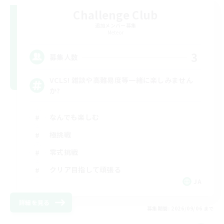
Challenge Club
追加メンバー募集
Meteor
3
募集人数
VCLS! 雑談や高難易度等一緒に楽しみません
か?
なんでも楽しむ
極挑戦
零式挑戦
クリア目指して頑張る
JA
詳細を見る
募集期間: 2026/09/06 まで