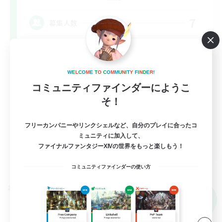
7
募集人数
居場所求めてる方〜〜〜！
W
E
L
C
O
M
E
T
O
C
O
M
M
U
N
I
T
Y
F
I
N
D
E
R
!
立ち上げメンバー募集
コミュニティファインダーにようこ
社会人中心
そ！
まったりゆっくり楽しむ
フリーカンパニーやリンクシェルなど、自分のプレイに合ったコ
なんでも楽しむ
ミュニティに加入して、
JA
ファイナルファンタジーXIVの世界をもっと楽しもう！
詳細を見る
募集期間: 2026/09/06 まで
コミュニティファインダーの使い方
クロスワールドリンクシェル
NEW