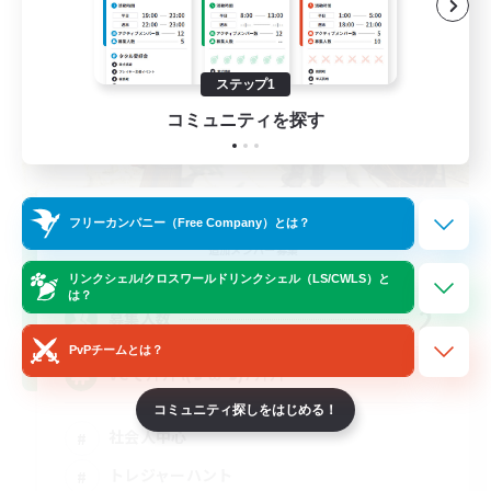
ステップ1
コミュニティを探す
Trial
フリーカンパニー（Free Company）とは？
追加メンバー募集
Meteor
リンクシェル/クロスワールドリンクシェル（LS/CWLS）と
は？
2
募集人数
PvPチームとは？
VCでﾜｲﾜｲ٩(๑•̀ω•́๑)۶ﾜｲﾜｲ
コミュニティ探しをはじめる！
社会人中心
トレジャーハント