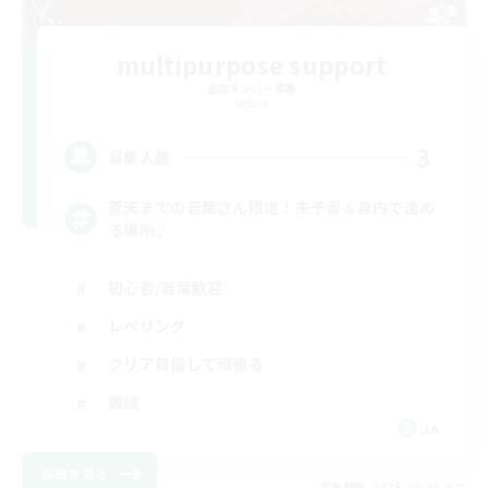
multipurpose support
追加メンバー募集
Meteor
3
募集人数
蒼天までの若葉さん限定！未予習＆身内で進め
る場所♪
初心者/若葉歓迎
レベリング
クリア目指して頑張る
雑談
JA
詳細を見る
募集期間: 2026/09/06 まで