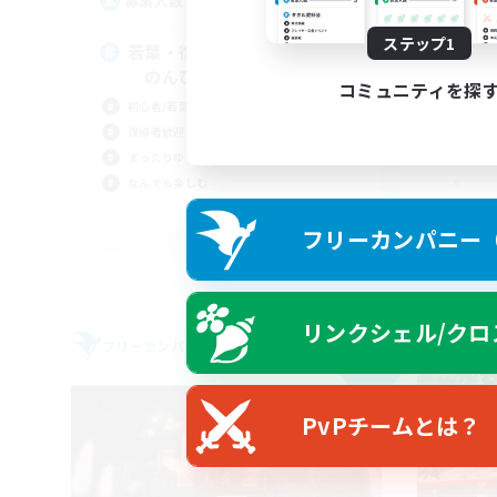
3
募集人数
募
ステップ1
若葉・復帰大歓迎〜♪ VC×
V
のんびり活動中〜！
は
コミュニティを探
初心者/若葉歓迎
立ち
復帰者歓迎
スク
まったりゆっくり楽しむ
なんでも楽しむ
JA
フリーカンパニー（F
募集期間: 2026/09/05 まで
リンクシェル/クロ
フリーカンパニー
フリー
NEW
PvPチームとは？