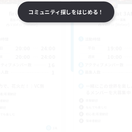
コミュニティ探しをはじめる！
fireworks
Pudding at 3
追加メンバー募集
追加メンバー募集
Valefor [Meteor]
Valefor [Meteor]
動時間
活動時間
20:00
24:00
19:00
日
平日
20:00
24:00
10:00
末
週末
16
クティブメンバー数
アクティブメンバー数
1
集人数
募集人数
力で、花火だ！｜VC無
一緒にこの世界を楽し
るメンバーを大募集中
者/若葉歓迎
体験歓迎
者歓迎
なんでも楽しむ
歓迎
初心者/若葉歓迎
でも楽しむ
復帰者歓迎
JA