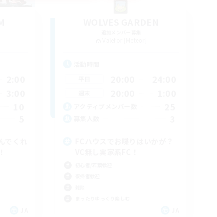
AM
WOLVES GARDEN
追加メンバー募集
Valefor [Meteor]
活動時間
2:00
20:00
24:00
平日
3:00
20:00
1:00
週末
10
25
アクティブメンバー数
5
3
募集人数
んでくれ
FCハウスでお喋りはいかが？
！
VC無し実家系FC！
初心者/若葉歓迎
復帰者歓迎
雑談
まったりゆっくり楽しむ
JA
JA