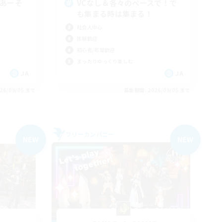
らあーそ
VCなし＆各々のペースで！で
も集まる時は集まる！
社会人中心
体験歓迎
初心者/若葉歓迎
まったりゆっくり楽しむ
JA
JA
26/09/05 まで
募集期間: 2026/09/05 まで
フリーカンパニー
NEW
NEW