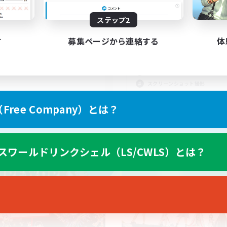
2
集人数
募集人数
ステップ2
Cなし！イベントなし！交流
楽しむ事が一番リアル
あるよ！
トホームなFCVC✖︎
す
募集ページから連絡する
体
上げメンバー募集
復帰者歓迎
リーンショット撮影
トレジャーハント
なんでも楽しむ
スクリーンショット撮影
JA
ree Company）とは？
募集期間: 2026/09/04 まで
募集期間: 20
スワールドリンクシェル（LS/CWLS）とは？
カンパニー
フリーカンパニー
NEW