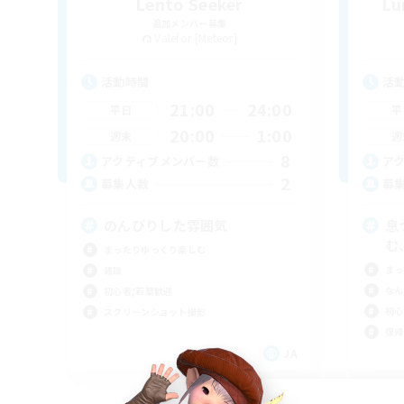
Lento Seeker
Lu
追加メンバー募集
Valefor [Meteor]
活動時間
活
21:00
24:00
平日
平
20:00
1:00
週末
週
8
アクティブメンバー数
ア
2
募集人数
募
のんびりした雰囲気
息
む
まったりゆっくり楽しむ
まっ
雑談
なん
初心者/若葉歓迎
初心
スクリーンショット撮影
復帰
JA
募集期間: 2026/09/05 まで