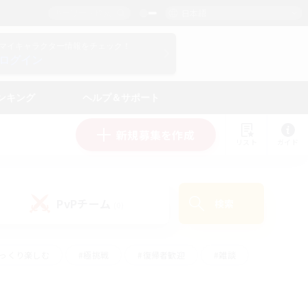
日本語
マイキャラクター情報をチェック！
ログイン
ンキング
ヘルプ＆サポート
新規募集を作成
リスト
ガイド
PvPチーム
検索
(0)
ゆっくり楽しむ
#極挑戦
#復帰者歓迎
#雑談
ルプレイ
#トレジャーハント
#レベリング
して頑張る
#プレイヤー主催イベント