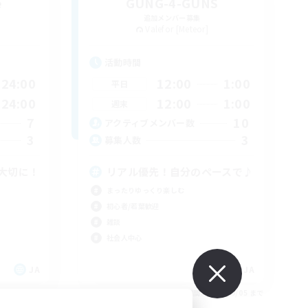
e
GUNG-4-GUNS
追加メンバー募集
Valefor [Meteor]
活動時間
24:00
12:00
1:00
平日
24:00
12:00
1:00
週末
7
10
アクティブメンバー数
3
3
募集人数
大切に！
リアル優先！自分のペースで♪
まったりゆっくり楽しむ
初心者/若葉歓迎
雑談
社会人中心
JA
JA
26/09/05 まで
募集期間: 2026/09/05 まで