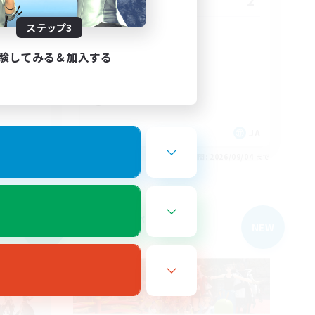
2
2
募集人数
ステップ3
優先アッ
全力で楽しむ♪
初心者/若葉歓迎
験してみる＆加入する
体験歓迎
社会人中心
まったりゆっくり楽しむ
JA
JA
26/09/04 まで
募集期間: 2026/09/04 まで
フリーカンパニー
NEW
NEW