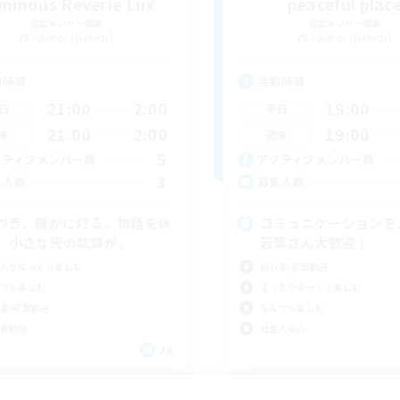
minous Reverie Lux
peaceful plac
追加メンバー募集
追加メンバー募集
Valefor [Meteor]
Valefor [Meteor]
動時間
活動時間
21:00
2:00
19:00
日
平日
21:00
2:00
19:00
末
週末
5
クティブメンバー数
アクティブメンバー数
3
集人数
募集人数
づき、確かに灯る。物語を休
コミュニケーションを
、小さな光の軌跡が。
若葉さん大歓迎！
たりゆっくり楽しむ
初心者/若葉歓迎
でも楽しむ
まったりゆっくり楽しむ
者/若葉歓迎
なんでも楽しむ
者歓迎
社会人中心
JA
募集期間: 2026/09/05 まで
募集期間: 20