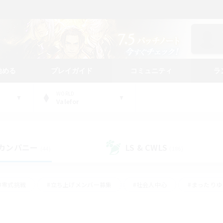
始める
プレイガイド
コミュニティ
ラ
WORLD
Valefor
カンパニー
LS & CWLS
(44)
(186)
#零式挑戦
#立ち上げメンバー募集
#社会人中心
#まったり
#体験歓迎
#クラフター中心
#ギャザラー中心
#ロー
ング
#演奏
#ミラプリ（ミラージュプリズム）
#クリア目指