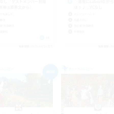
Cなし／ゲストメンバー制度
☆適度にsaboriなが
詳細は募集文から）
ぼぅ♪☆VCなし
でも楽しむ
トレジャーハント
歓迎
社会人中心
者/若葉歓迎
初心者/若葉歓迎
者歓迎
体験歓迎
JA
募集期間: 2026/09/05 まで
募集期間: 20
カンパニー
フリーカンパニー
NEW