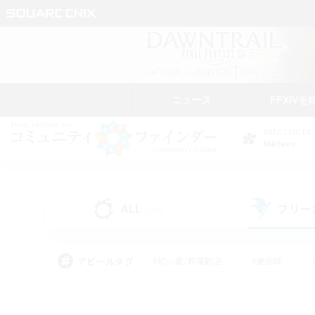
ニュース
FFXIVを
DATA CENTER
Meteor
ALL
フリー
(230)
アピールタグ
#初心者/若葉歓迎
#絶挑戦
#モブハント
#学生中心
#なんでも楽しむ
#スクリーンショット撮影
#ハウジ