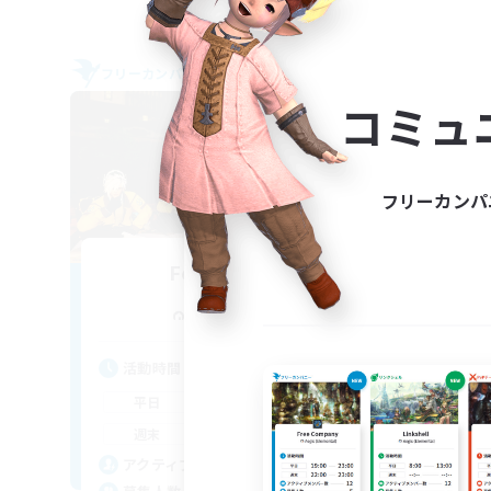
フリーカンパニー
フリー
NEW
コミュ
フリーカンパ
Fortuna Bar
追加メンバー募集
Valefor [Meteor]
活動時間
活
20:00
24:00
平日
平
13:00
1:00
週末
週
7
アクティブメンバー数
ア