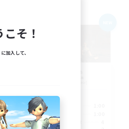
フリーカンパニー
NEW
NEW
うこそ！
ィに加入して、
Fearless
追加メンバー募集
Valefor [Meteor]
活動時間
24:00
19:00
1:00
平日
24:00
15:00
1:00
週末
4
4
アクティブメンバー数