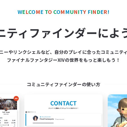
W
E
L
C
O
M
E
T
O
C
O
M
M
U
N
I
T
Y
F
I
N
D
E
R
!
カンパニー
フリーカンパニー
NEW
ニティファインダーによ
ニーやリンクシェルなど、自分のプレイに合ったコミュニテ
ファイナルファンタジーXIVの世界をもっと楽しもう！
White Space
Carpediem
追加メンバー募集
追加メンバー募集
Valefor [Meteor]
Valefor [Meteor]
コミュニティファインダーの使い方
動時間
活動時間
21:00
24:00
21:00
日
平日
21:00
24:00
21:00
末
週末
3
クティブメンバー数
アクティブメンバー数