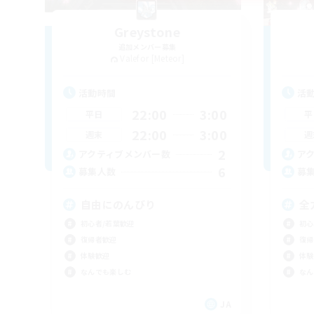
Greystone
追加メンバー募集
Valefor [Meteor]
活動時間
活
22:00
3:00
平日
平
22:00
3:00
週末
週
2
アクティブメンバー数
ア
6
募集人数
募
自由にのんびり
全
初心者/若葉歓迎
初心
復帰者歓迎
復帰
体験歓迎
体験
なんでも楽しむ
なん
JA