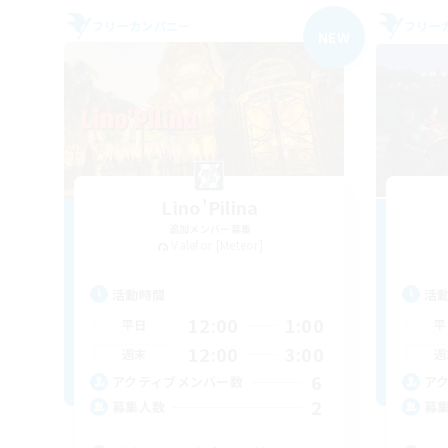
フリーカンパニー
フリー
NEW
Lino'Pilina
追加メンバー募集
Valefor [Meteor]
活動時間
活
12:00
1:00
平日
平
12:00
3:00
週末
週
6
アクティブメンバー数
ア
2
募集人数
募