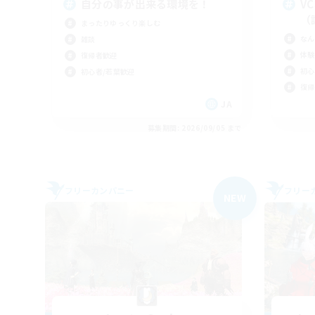
自分の事が出来る環境を！
V
（
まったりゆっくり楽しむ
なん
雑談
体験
復帰者歓迎
初心
初心者/若葉歓迎
復帰
JA
募集期間: 2026/09/05 まで
フリーカンパニー
フリー
NEW