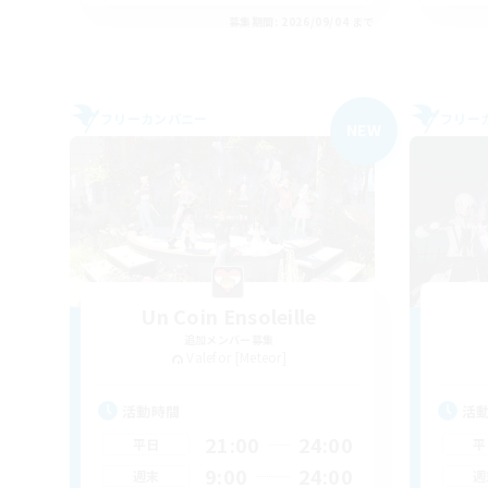
募集期間: 2026/09/04 まで
フリーカンパニー
フリー
NEW
Un Coin Ensoleille
追加メンバー募集
Valefor [Meteor]
活動時間
活
21:00
24:00
平日
平
9:00
24:00
週末
週