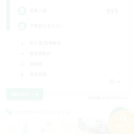
999
募集人数
下限超える力なし
初心者/若葉歓迎
復帰者歓迎
極挑戦
零式挑戦
JA
詳細を見る
募集期間: 2026/09/03 まで
クロスワールドリンクシェル
NEW
検索する
42件