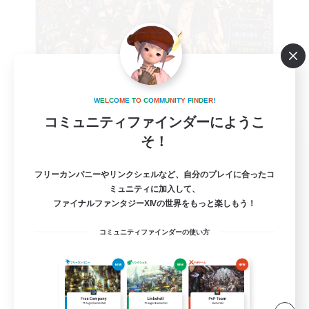
W
E
L
C
O
M
E
T
O
C
O
M
M
U
N
I
T
Y
F
I
N
D
E
R
!
コミュニティファインダーにようこ
そ！
Meteor Tale Makers
追加メンバー募集
Meteor
フリーカンパニーやリンクシェルなど、自分のプレイに合ったコ
ミュニティに加入して、
999
募集人数
ファイナルファンタジーXIVの世界をもっと楽しもう！
コミュニティファインダーの使い方
クリスタルコンフリクト
プレイヤー主催イベント
初心者/若葉歓迎