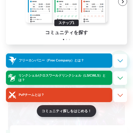
復帰者歓迎
まったりゆっくり楽しむ
ステップ1
JA
コミュニティを探す
詳細を見る
募集期間: 2026/09/05 まで
クロスワールドリンクシェル
NEW
フリーカンパニー（Free Company）とは？
リンクシェル/クロスワールドリンクシェル（LS/CWLS）と
は？
PvPチームとは？
コミュニティ探しをはじめる！