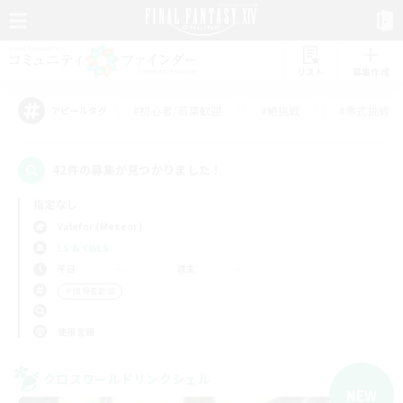
リスト
募集作成
#初心者/若葉歓迎
#絶挑戦
#零式挑戦
アピールタグ
42件の募集が見つかりました！
指定なし
Valefor (Meteor)
LS & CWLS
平日
週末
＃復帰者歓迎
使用言語
クロスワールドリンクシェル
NEW