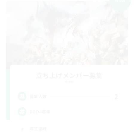
NEW
立ち上げメンバー募集
Meteor
2
募集人数
D3 D4募集
零式挑戦