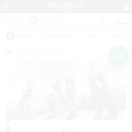
リスト
募集作成
#初心者/若葉歓迎
#絶挑戦
#立ち上げメ
アピールタグ
クロスワールドリンクシェル
NEW
AoE