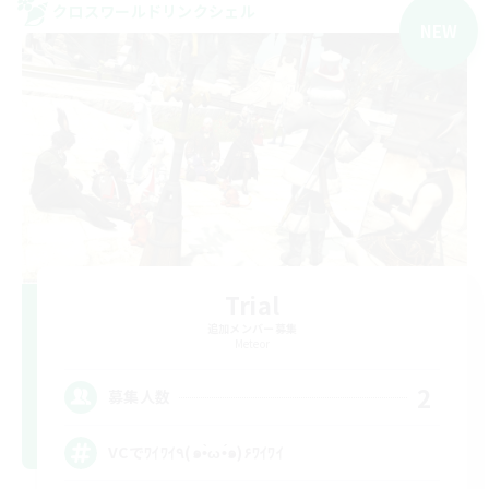
クロスワールドリンクシェル
NEW
Trial
追加メンバー募集
Meteor
2
募集人数
VCでﾜｲﾜｲ٩(๑•̀ω•́๑)۶ﾜｲﾜｲ