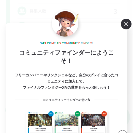
3
募集人数
VC参加自由！
立ち上げメンバー募集
W
E
L
C
O
M
E
T
O
C
O
M
M
U
N
I
T
Y
F
I
N
D
E
R
!
コミュニティファインダーにようこ
社会人中心
そ！
なんでも楽しむ
まったりゆっくり楽しむ
フリーカンパニーやリンクシェルなど、自分のプレイに合ったコ
JA
ミュニティに加入して、
ファイナルファンタジーXIVの世界をもっと楽しもう！
詳細を見る
募集期間: 2026/09/07 まで
コミュニティファインダーの使い方
クロスワールドリンクシェル
NEW