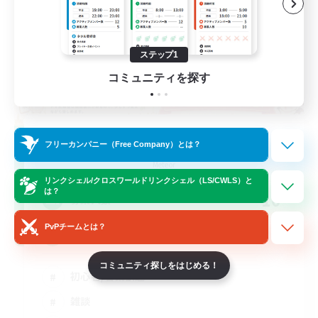
ステップ1
コミュニティを探す
RON of LIGHT
フリーカンパニー（Free Company）とは？
追加メンバー募集
Meteor
リンクシェル/クロスワールドリンクシェル（LS/CWLS）と
は？
10
募集人数
PvPチームとは？
麻雀を気軽に楽しめる様に
コミュニティ探しをはじめる！
初心者/若葉歓迎
雑談