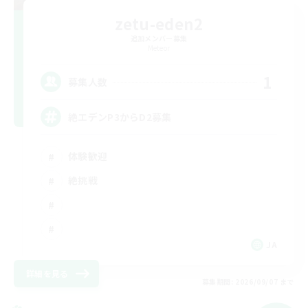
zetu-eden2
追加メンバー募集
Meteor
1
募集人数
絶エデンP3からD2募集
体験歓迎
絶挑戦
JA
詳細を見る
募集期間: 2026/09/07 まで