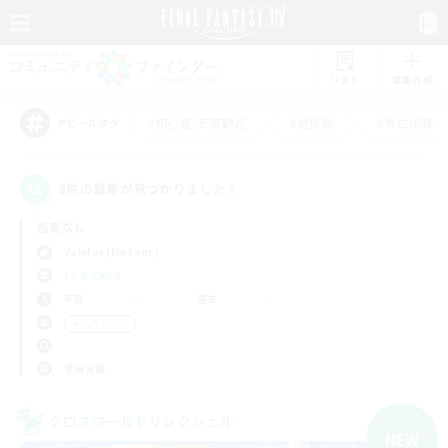
リスト
募集作成
#初心者/若葉歓迎
#絶挑戦
#零式挑戦
アピールタグ
3件の募集が見つかりました！
指定なし
Valefor (Meteor)
LS & CWLS
平日
週末
＃ハウジング
使用言語
クロスワールドリンクシェル
NEW