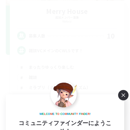
Merry House
追加メンバー募集
Meteor
10
募集人数
雑談VCメインのCWLSです！
まったりゆっくり楽しむ
雑談
ミラプリ（ミラージュプリズム）
ハウジング
JA
W
E
L
C
O
M
E
T
O
C
O
M
M
U
N
I
T
Y
F
I
N
D
E
R
!
詳細を見る
募集期間: 2026/09/03 まで
コミュニティファインダーにようこ