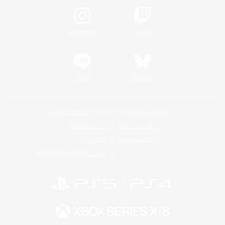
Instagram
Twitch
LINE
Bluesky
レーティング制度について
プライバシーポリシー
著作権について
サポートセンター
ライセンス
ルール＆ポリシー
利用者情報の外部送信について