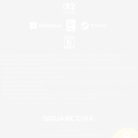
©2026 Sony Interactive Entertainment LLC."PlayStation Family Mark", "PlayStation", "PS5
logo", "PS5", "PS4 logo" and "PS4" are registered trademarks or trademarks of Sony
Interactive Entertainment Inc.
Microsoft, the XBOX Sphere mark, the Series X|S logo and XBOX Series X|S are trademarks
of the Microsoft group of companies.
Nintendo Switch is a trademark of Nintendo.
Windows is either a registered trademark or trademark of Microsoft Corporation in the United
States and/or other countries.
Mac is a trademark of Apple Inc.
©2026 Valve Corporation. Steam and the Steam logo are trademarks and/or registered
trademarks of Valve Corporation in the U.S. and/or other countries.
© SQUARE ENIX
LOGO ILLUSTRATION:© YOSHITAKA AMANO