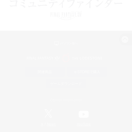
パソコン版へ
関連商品
e-STOREで購入
ゲームダウンロード
Official Information
/
X
News
YouTube