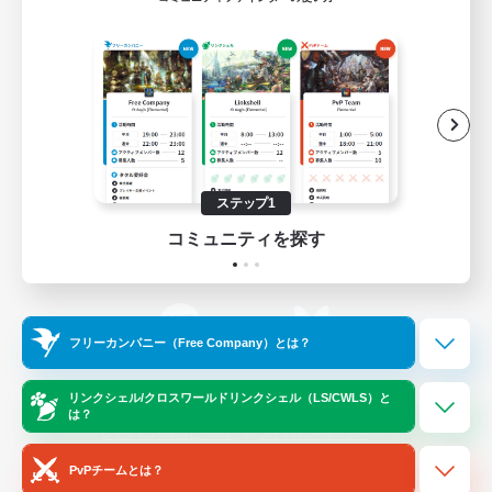
ゲームダウンロード
Official Information
/
X
News
YouTube
ステップ1
コミュニティを探す
Instagram
Twitch
フリーカンパニー（Free Company）とは？
LINE
Bluesky
リンクシェル/クロスワールドリンクシェル（LS/CWLS）と
は？
レーティング制度について
プライバシーポリシー
著作権について
サポートセンター
PvPチームとは？