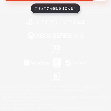
ライセンス
ルール＆ポリシー
利用者情報の外部送信について
コミュニティ探しをはじめる！
©2026 Sony Interactive Entertainment LLC."PlayStation Family Mark", "PlayStation", "PS5
logo", "PS5", "PS4 logo" and "PS4" are registered trademarks or trademarks of Sony
Interactive Entertainment Inc.
Microsoft, the XBOX Sphere mark, the Series X|S logo and XBOX Series X|S are trademarks
of the Microsoft group of companies.
Nintendo Switch is a trademark of Nintendo.
Windows is either a registered trademark or trademark of Microsoft Corporation in the United