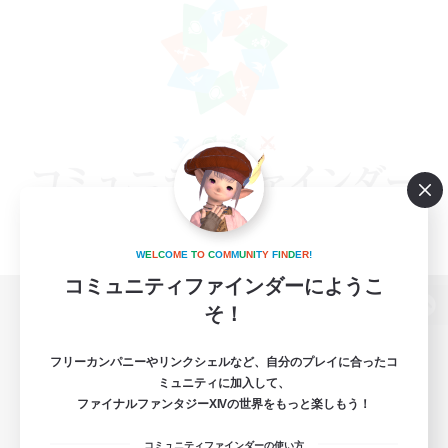
W
E
L
C
O
M
E
T
O
C
O
M
M
U
N
I
T
Y
F
I
N
D
E
R
!
コミュニティファインダーにようこ
そ！
パソコン版へ
フリーカンパニーやリンクシェルなど、自分のプレイに合ったコ
ミュニティに加入して、
ファイナルファンタジーXIVの世界をもっと楽しもう！
関連商品
e-STOREで購入
コミュニティファインダーの使い方