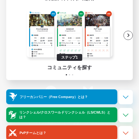
ゲームダウンロード
Official Information
/
X
News
YouTube
ステップ1
コミュニティを探す
Instagram
Twitch
フリーカンパニー（Free Company）とは？
LINE
Bluesky
リンクシェル/クロスワールドリンクシェル（LS/CWLS）と
は？
レーティング制度について
プライバシーポリシー
著作権について
サポートセンター
PvPチームとは？