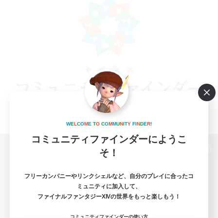
W
E
L
C
O
M
E
T
O
C
O
M
M
U
N
I
T
Y
F
I
N
D
E
R
!
コミュニティファインダーにようこ
そ！
パソコン版へ
フリーカンパニーやリンクシェルなど、自分のプレイに合ったコ
ミュニティに加入して、
ファイナルファンタジーXIVの世界をもっと楽しもう！
関連商品
e-STOREで購入
コミュニティファインダーの使い方