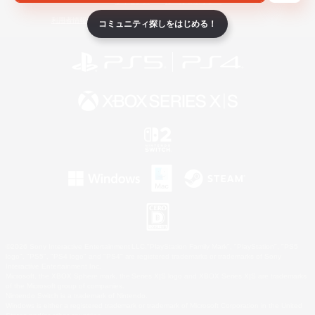
ライセンス
ルール＆ポリシー
利用者情報の外部送信について
コミュニティ探しをはじめる！
©2026 Sony Interactive Entertainment LLC."PlayStation Family Mark", "PlayStation", "PS5
logo", "PS5", "PS4 logo" and "PS4" are registered trademarks or trademarks of Sony
Interactive Entertainment Inc.
Microsoft, the XBOX Sphere mark, the Series X|S logo and XBOX Series X|S are trademarks
of the Microsoft group of companies.
Nintendo Switch is a trademark of Nintendo.
Windows is either a registered trademark or trademark of Microsoft Corporation in the United