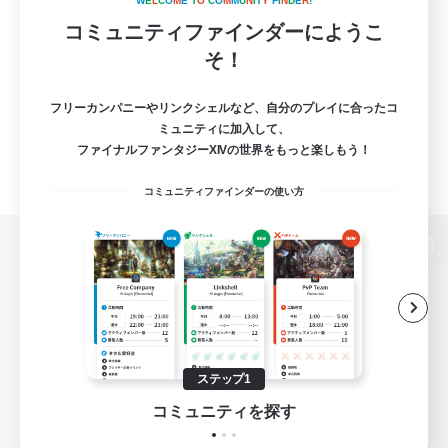
W
E
L
C
O
M
E
T
O
C
O
M
M
U
N
I
T
Y
F
I
N
D
E
R
!
コミュニティファインダーにようこ
そ！
フリーカンパニーやリンクシェルなど、自分のプレイに合ったコ
ミュニティに加入して、
ファイナルファンタジーXIVの世界をもっと楽しもう！
コミュニティファインダーの使い方
パソコン版へ
関連商品
e-STOREで購入
ステップ1
ゲームダウンロード
コミュニティを探す