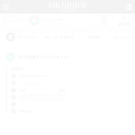
リスト
募集作成
#初心者/若葉歓迎
#絶挑戦
#立ち上げメ
アピールタグ
0件の募集が見つかりました！
指定なし
Valefor (Meteor)
フリーカンパニー
平日
週末
＃ミラプリ（ミラージュプリズム）
使用言語