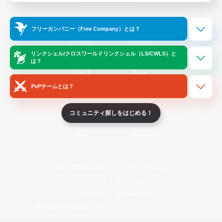
Official Information
フリーカンパニー（Free Company）とは？
/
X
News
YouTube
リンクシェル/クロスワールドリンクシェル（LS/CWLS）と
は？
PvPチームとは？
Instagram
Twitch
コミュニティ探しをはじめる！
LINE
Bluesky
レーティング制度について
プライバシーポリシー
著作権について
サポートセンター
ライセンス
ルール＆ポリシー
利用者情報の外部送信について