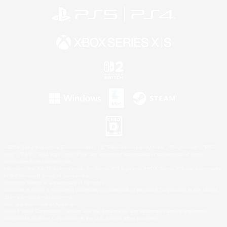
©2026 Sony Interactive Entertainment LLC."PlayStation Family Mark", "PlayStation", "PS5
logo", "PS5", "PS4 logo" and "PS4" are registered trademarks or trademarks of Sony
Interactive Entertainment Inc.
Microsoft, the XBOX Sphere mark, the Series X|S logo and XBOX Series X|S are trademarks
of the Microsoft group of companies.
Nintendo Switch is a trademark of Nintendo.
Windows is either a registered trademark or trademark of Microsoft Corporation in the United
States and/or other countries.
Mac is a trademark of Apple Inc.
©2026 Valve Corporation. Steam and the Steam logo are trademarks and/or registered
trademarks of Valve Corporation in the U.S. and/or other countries.