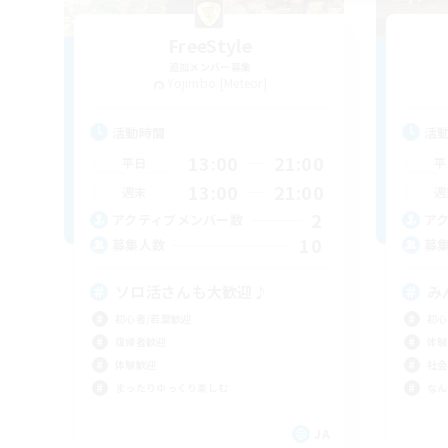
FreeStyle
追加メンバー募集
Yojimbo [Meteor]
活動時間
活
13:00
21:00
平日
平
13:00
21:00
週末
週
2
アクティブメンバー数
ア
10
募集人数
募
ソロ活さんも大歓迎♪
み
初心者/若葉歓迎
初心
復帰者歓迎
体験
体験歓迎
社会
まったりゆっくり楽しむ
なん
JA