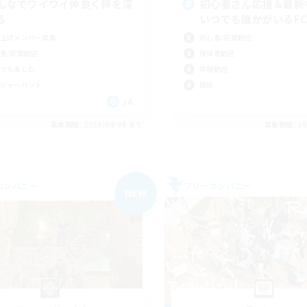
んなでワイワイ仲良く絆を深
初心者さん応援＆最新
る
いつでも誰かがいるF
上げメンバー募集
初心者/若葉歓迎
者/若葉歓迎
復帰者歓迎
でも楽しむ
体験歓迎
ジャーハント
雑談
JA
募集期間: 2026/09/06 まで
募集期間: 20
カンパニー
フリーカンパニー
NEW