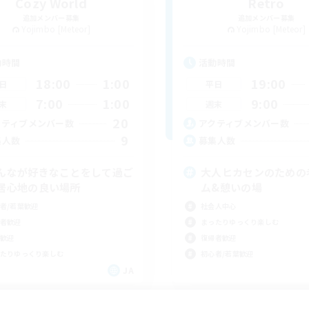
Cozy World
Retro
追加メンバー募集
追加メンバー募集
Yojimbo [Meteor]
Yojimbo [Meteor]
動時間
活動時間
18:00
1:00
19:00
日
平日
7:00
1:00
9:00
末
週末
20
クティブメンバー数
アクティブメンバー数
9
集人数
募集人数
んなが好きなことをして過ご
大人ヒカセンのための
居心地の良い場所
ム&憩いの場
者/若葉歓迎
社会人中心
者歓迎
まったりゆっくり楽しむ
歓迎
復帰者歓迎
たりゆっくり楽しむ
初心者/若葉歓迎
JA
募集期間: 2026/09/05 まで
募集期間: 20