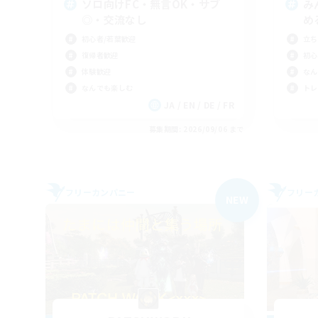
ソロ向けFC・無言OK・サブ
み
◎・交流なし
め
初心者/若葉歓迎
立ち
復帰者歓迎
初心
体験歓迎
なん
なんでも楽しむ
トレ
JA / EN / DE / FR
募集期間: 2026/09/06 まで
フリーカンパニー
フリー
NEW