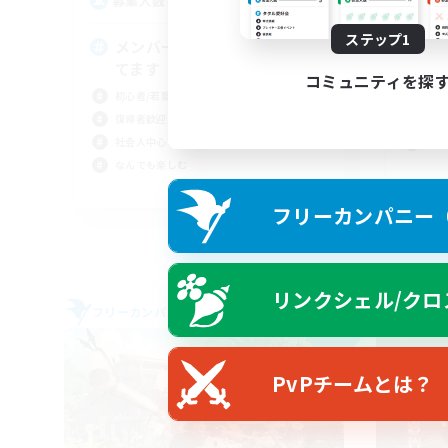
7
募集人数
募
ステップ1
メンバー横並びスタイルでやっ
V
てます
初心
コミュニティを探
初心者/若葉歓迎
復帰
復帰者歓迎
体験
社会人中心
なん
なんでも楽しむ
JA
フリーカンパニー（F
募集期間: 2026/09/05 まで
リンクシェル/クロ
フリーカンパニー
フリー
NEW
PvPチームとは？