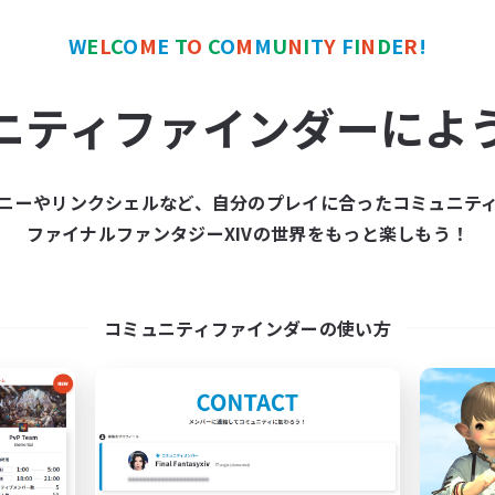
W
E
L
C
O
M
E
T
O
C
O
M
M
U
N
I
T
Y
F
I
N
D
E
R
!
カンパニー
フリーカンパニー
NEW
ニティファインダーによ
ニーやリンクシェルなど、自分のプレイに合ったコミュニテ
ファイナルファンタジーXIVの世界をもっと楽しもう！
Dark Oblivion
Celestial Axis
追加メンバー募集
追加メンバー募集
Yojimbo [Meteor]
Yojimbo [Meteor]
コミュニティファインダーの使い方
動時間
活動時間
21:00
1:00
18:00
日
平日
12:00
1:00
18:00
末
週末
4
クティブメンバー数
アクティブメンバー数