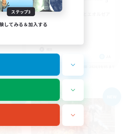
5
5
募集人数
ステップ3
ギャザク
自由だけど、仲間とエオルゼア
を楽しもう！
験してみる＆加入する
初心者/若葉歓迎
なんでも楽しむ
まったりゆっくり楽しむ
雑談
JA
JA
26/09/05 まで
募集期間: 2026/09/05 まで
フリーカンパニー
NEW
NEW