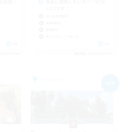
も挑戦♪
自由に冒険したい方へ！VCな
C
しFCです！
初心者/若葉歓迎
復帰者歓迎
体験歓迎
まったりゆっくり楽しむ
JA
JA
26/09/06 まで
募集期間: 2026/09/06 まで
フリーカンパニー
NEW