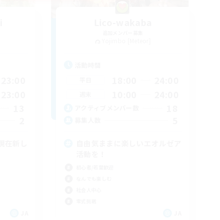
i
Lico-wakaba
追加メンバー募集
Yojimbo [Meteor]
活動時間
23:00
18:00
24:00
平日
23:00
10:00
24:00
週末
13
18
アクティブメンバー数
2
5
募集人数
★現在新し
自由気ままに楽しいエオルゼア
活動を！
初心者/若葉歓迎
なんでも楽しむ
社会人中心
零式挑戦
JA
JA