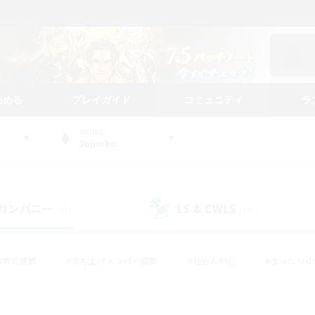
始める
プレイガイド
コミュニティ
ラ
WORLD
Yojimbo
カンパニー
LS & CWLS
(47)
(188)
#零式挑戦
#立ち上げメンバー募集
#社会人中心
#まったり
#体験歓迎
#クラフター中心
#ギャザラー中心
#ロー
ング
#演奏
#ミラプリ（ミラージュプリズム）
#クリア目指