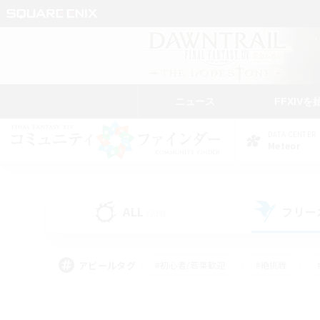
ニュース
FFXIVを
DATA CENTER
Meteor
ALL
フリー
(235)
アピールタグ
#初心者/若葉歓迎
#絶挑戦
#モブハント
#学生中心
#なんでも楽しむ
#スクリーンショット撮影
#ハウジ