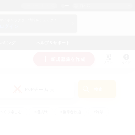
日本語
マイキャラクター情報をチェック！
ログイン
ンキング
ヘルプ＆サポート
新規募集を作成
リスト
ガイド
PvPチーム
検索
(0)
ゆっくり楽しむ
#極挑戦
#復帰者歓迎
#雑談
ルプレイ
#トレジャーハント
#レベリング
して頑張る
#プレイヤー主催イベント