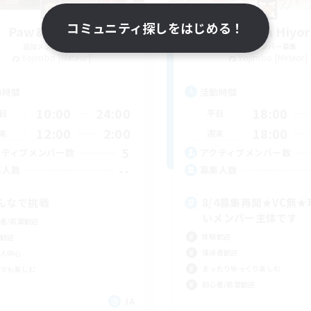
コミュニティ探しをはじめる！
Paw&Whisker
Uraraka Hiyor
追加メンバー募集
追加メンバー募集
Yojimbo [Meteor]
Yojimbo [Meteor]
動時間
活動時間
10:00
24:00
18:00
日
平日
12:00
2:00
18:00
末
週末
5
クティブメンバー数
アクティブメンバー数
--
集人数
募集人数
んなで挑戦
8/4募集再開★VC無
いメンバー主体です
者/若葉歓迎
体験歓迎
歓迎
復帰者歓迎
人中心
まったりゆっくり楽しむ
でも楽しむ
初心者/若葉歓迎
JA