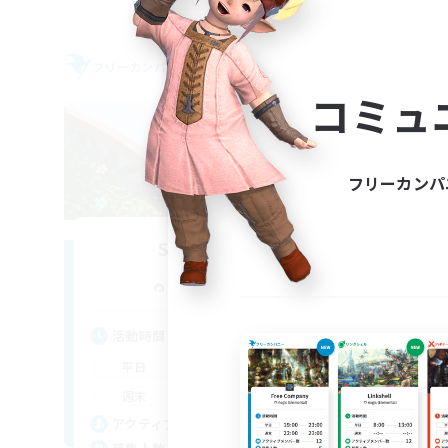
フリーカンパニー
フリー
NEW
コミュ
フリーカンパ
Stella Nova
追加メンバー募集
Yojimbo [Meteor]
活動時間
活
20:00
24:00
平日
平
7:00
2:00
週末
週
10
アクティブメンバー数
ア