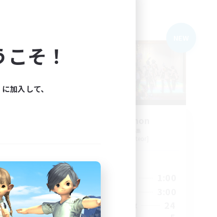
フリーカンパニー
NEW
NEW
うこそ！
ィに加入して、
Rose Cochon
追加メンバー募集
Yojimbo [Meteor]
活動時間
24:00
18:00
1:00
平日
24:00
18:00
3:00
週末
4
24
アクティブメンバー数