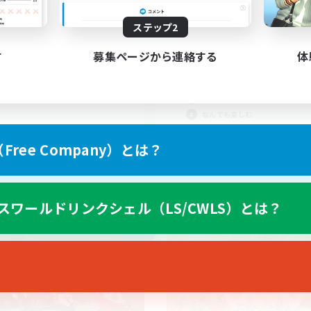
4
集人数
募集人数
ステップ2
Cあり/聞き専OK
VC参加自由、攻略や
ラ、過去コンテンツ等
者/若葉歓迎
す
募集ページから連絡する
体
体験歓迎
者歓迎
初心者/若葉歓迎
歓迎
社会人中心
でも楽しむ
なんでも楽しむ
JA
ree Company）とは？
募集期間: 2026/09/05 まで
募集期間: 20
スワールドリンクシェル（LS/CWLS）とは？
カンパニー
フリーカンパニー
NEW