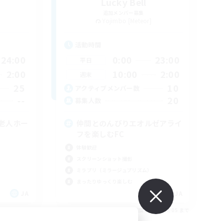
Lucky Bell
追加メンバー募集
Yojimbo [Meteor]
活動時間
24:00
0:00
23:00
平日
2:00
10:00
2:00
週末
25
10
アクティブメンバー数
--
20
募集人数
老人ホー
仲間とのんびりエオルゼアライ
フを楽しむFC
体験歓迎
スクリーンショット撮影
ミラプリ（ミラージュプリズム）
まったりゆっくり楽しむ
JA
JA
26/09/05 まで
募集期間: 2026/09/05 まで