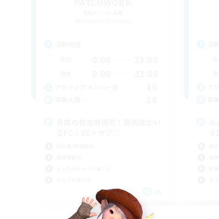
PATCHWORK
追加メンバー募集
Yojimbo [Meteor]
活動時間
活
0:00
23:00
平日
平
0:00
23:00
週末
週
40
アクティブメンバー数
ア
10
募集人数
募
各自の自由最優先！昼夜誰かい
み
るFC！VC×サブ○
す
初心者/若葉歓迎
初心
復帰者歓迎
復帰
まったりゆっくり楽しむ
体験
なんでも楽しむ
まっ
JA
募集期間: 2026/09/06 まで