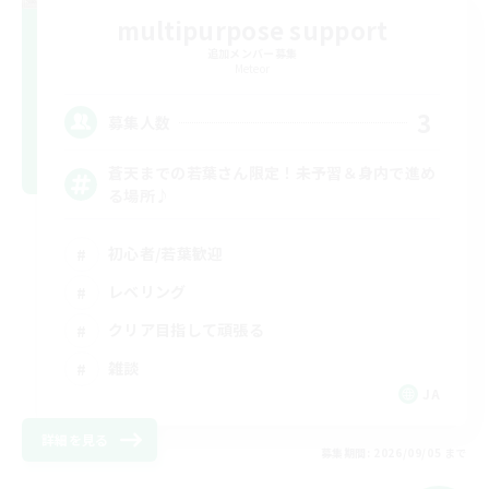
multipurpose support
追加メンバー募集
Meteor
3
募集人数
蒼天までの若葉さん限定！未予習＆身内で進め
る場所♪
初心者/若葉歓迎
レベリング
クリア目指して頑張る
雑談
JA
詳細を見る
募集期間: 2026/09/05 まで