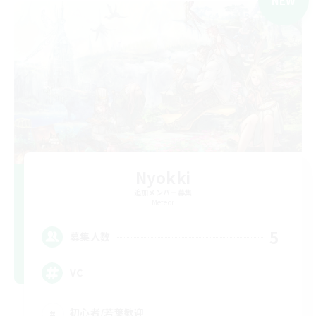
NEW
Nyokki
追加メンバー募集
Meteor
5
募集人数
VC
初心者/若葉歓迎