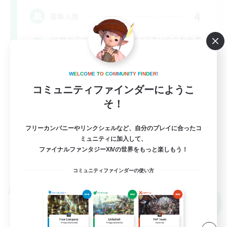
4
募集人数
VC無のテキチャ中心のCWLS‼︎思いやりを大事
に
W
E
L
C
O
M
E
T
O
C
O
M
M
U
N
I
T
Y
F
I
N
D
E
R
!
立ち上げメンバー募集
コミュニティファインダーにようこ
社会人中心
そ！
初心者/若葉歓迎
フリーカンパニーやリンクシェルなど、自分のプレイに合ったコ
なんでも楽しむ
ミュニティに加入して、
JA
ファイナルファンタジーXIVの世界をもっと楽しもう！
詳細を見る
募集期間: 2026/09/05 まで
コミュニティファインダーの使い方
クロスワールドリンクシェル
NEW