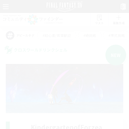
リスト
募集作成
#初心者/若葉歓迎
#絶挑戦
#零式挑戦
アピールタグ
クロスワールドリンクシェル
NEW
KindergartenofEorzea