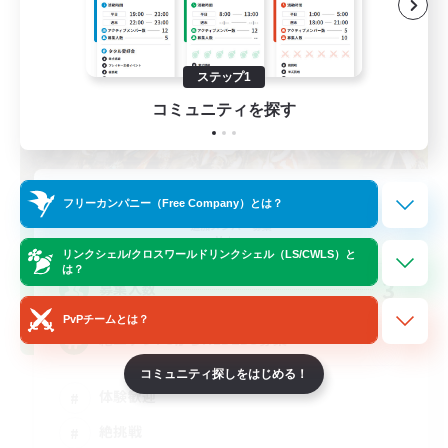
ステップ1
コミュニティを探す
zetu-eden2
フリーカンパニー（Free Company）とは？
追加メンバー募集
Meteor
リンクシェル/クロスワールドリンクシェル（LS/CWLS）と
は？
3
募集人数
PvPチームとは？
絶エデンP3からH1D2D3募集
コミュニティ探しをはじめる！
体験歓迎
絶挑戦