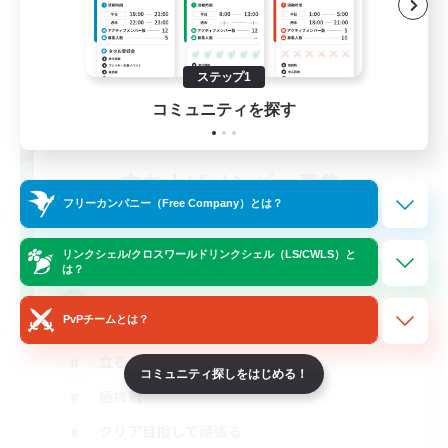
ステップ1
コミュニティを探す
立ち上げメンバー募集
Meteor
フリーカンパニー（Free Company）とは？
10
募集人数
リンクシェル/クロスワールドリンクシェル（LS/CWLS）と
は？
黄金マウント取りにいきたい
PvPチームとは？
立ち上げメンバー募集
コミュニティ探しをはじめる！
極挑戦
クリア目指して頑張る