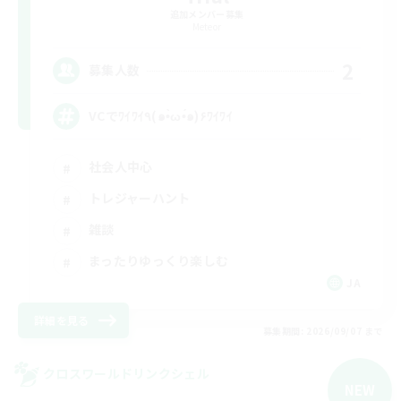
追加メンバー募集
Meteor
2
募集人数
VCでﾜｲﾜｲ٩(๑•̀ω•́๑)۶ﾜｲﾜｲ
社会人中心
トレジャーハント
雑談
まったりゆっくり楽しむ
JA
詳細を見る
募集期間: 2026/09/07 まで
クロスワールドリンクシェル
NEW