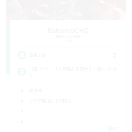
BahamuCHO
追加メンバー募集
Meteor
2
募集人数
【絶バハムート討滅戦】最初から・週3・VCな
し
絶挑戦
クリア目指して頑張る
JA