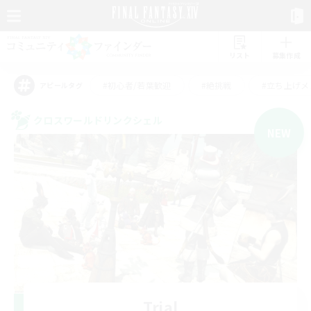
リスト
募集作成
#初心者/若葉歓迎
#絶挑戦
#立ち上げメ
アピールタグ
クロスワールドリンクシェル
NEW
Trial