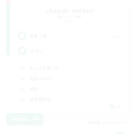
chappi- meteo
追加メンバー募集
Meteor
--
募集人数
VCあり
なんでも楽しむ
社会人中心
雑談
復帰者歓迎
JA
詳細を見る
募集期間: 2026/09/07 まで