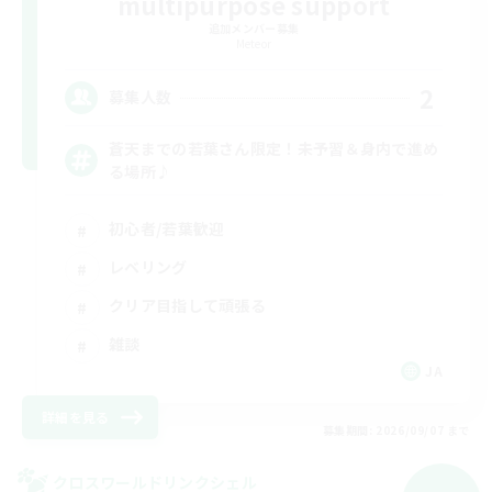
multipurpose support
追加メンバー募集
Meteor
2
募集人数
蒼天までの若葉さん限定！未予習＆身内で進め
る場所♪
初心者/若葉歓迎
レベリング
クリア目指して頑張る
雑談
JA
詳細を見る
募集期間: 2026/09/07 まで
クロスワールドリンクシェル