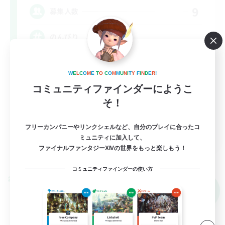
9
募集人数
のんびり / VCなし
まったりゆっくり楽しむ
W
E
L
C
O
M
E
T
O
C
O
M
M
U
N
I
T
Y
F
I
N
D
E
R
!
なんでも楽しむ
コミュニティファインダーにようこ
トレジャーハント
そ！
雑談
フリーカンパニーやリンクシェルなど、自分のプレイに合ったコ
JA
ミュニティに加入して、
ファイナルファンタジーXIVの世界をもっと楽しもう！
詳細を見る
募集期間: 2026/09/07 まで
コミュニティファインダーの使い方
クロスワールドリンクシェル
NEW