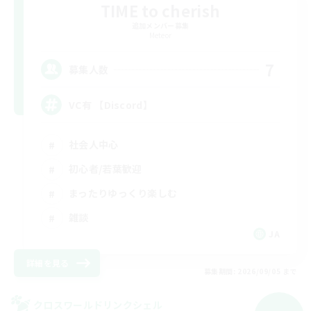
TIME to cherish
追加メンバー募集
Meteor
7
募集人数
VC有 【Discord】
社会人中心
初心者/若葉歓迎
まったりゆっくり楽しむ
雑談
JA
詳細を見る
募集期間: 2026/09/05 まで
クロスワールドリンクシェル