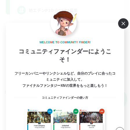
絶エデンP3からH1D2募集
体験歓迎
絶挑戦
W
E
L
C
O
M
E
T
O
C
O
M
M
U
N
I
T
Y
F
I
N
D
E
R
!
コミュニティファインダーにようこ
そ！
JA
フリーカンパニーやリンクシェルなど、自分のプレイに合ったコ
詳細を見る
ミュニティに加入して、
募集期間: 2026/09/05 まで
ファイナルファンタジーXIVの世界をもっと楽しもう！
クロスワールドリンクシェル
NEW
コミュニティファインダーの使い方