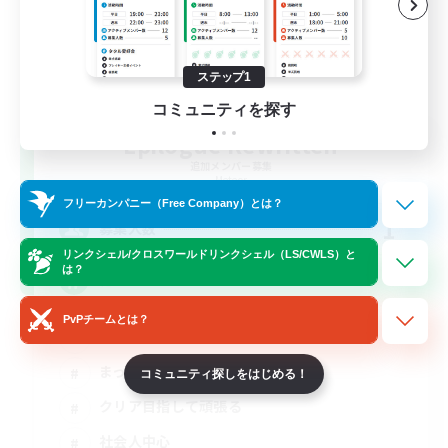
ステップ1
コミュニティを探す
Epilogue Rewritten
追加メンバー募集
Meteor
フリーカンパニー（Free Company）とは？
1
募集人数
リンクシェル/クロスワールドリンクシェル（LS/CWLS）と
は？
絶エデン
PvPチームとは？
絶挑戦
まったりゆっくり楽しむ
コミュニティ探しをはじめる！
クリア目指して頑張る
社会人中心