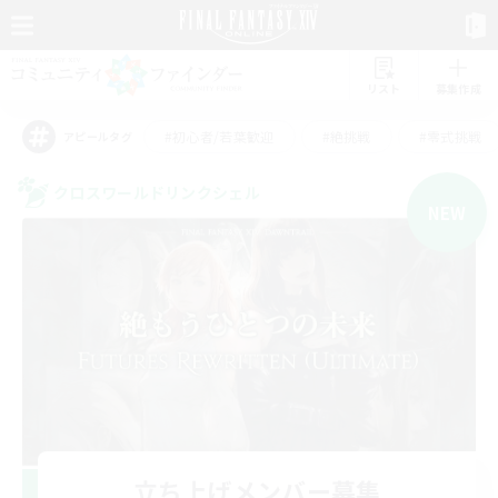
リスト
募集作成
#初心者/若葉歓迎
#絶挑戦
#零式挑戦
アピールタグ
クロスワールドリンクシェル
NEW
立ち上げメンバー募集