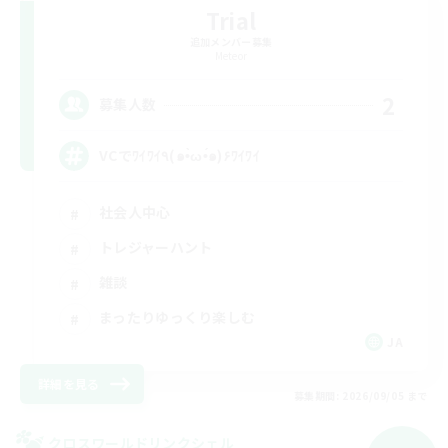
Trial
追加メンバー募集
Meteor
2
募集人数
VCでﾜｲﾜｲ٩(๑•̀ω•́๑)۶ﾜｲﾜｲ
社会人中心
トレジャーハント
雑談
まったりゆっくり楽しむ
JA
詳細を見る
募集期間: 2026/09/05 まで
クロスワールドリンクシェル