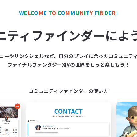
W
E
L
C
O
M
E
T
O
C
O
M
M
U
N
I
T
Y
F
I
N
D
E
R
!
ワールドリンクシェル
クロスワールドリンクシェル
NEW
ニティファインダーによ
ニーやリンクシェルなど、自分のプレイに合ったコミュニテ
ファイナルファンタジーXIVの世界をもっと楽しもう！
pilogue Rewritten
立ち上げメンバー
追加メンバー募集
Meteor
Meteor
コミュニティファインダーの使い方
活動時間
動時間
22:00
平日
21:00
1:00
日
22:00
週末
21:00
1:00
末
募集人数
7
クティブメンバー数
1
集人数