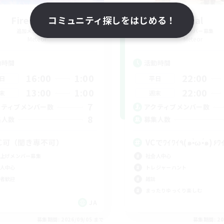
Fire Flower
コミュニティ探しをはじめる！
Trial
追加メンバー募集
追加メンバー募集
Meteor
Meteor
動時間
活動時間
16:00
1:00
22:00
日
平日
13:00
1:00
22:00
末
週末
7
クティブメンバー数
アクティブメンバー数
8
集人数
募集人数
C可（聞き専不可）
VCでﾜｲﾜｲ٩(๑•̀ω•́๑)
上げメンバー募集
社会人中心
人中心
トレジャーハント
者歓迎
雑談
まったりゆっくり楽しむ
JA
募集期間: 2026/09/05 まで
募集期間: 20