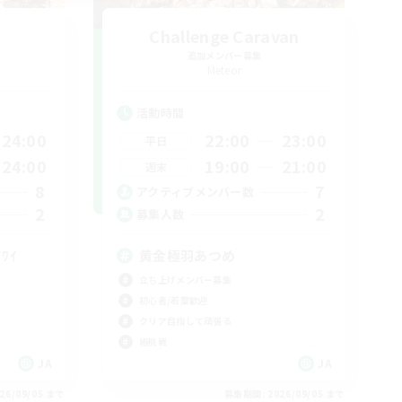
Challenge Caravan
追加メンバー募集
Meteor
活動時間
24:00
22:00
23:00
平日
24:00
19:00
21:00
週末
8
7
アクティブメンバー数
2
2
募集人数
۶ﾜｲﾜｲ
黄金極羽あつめ
立ち上げメンバー募集
初心者/若葉歓迎
クリア目指して頑張る
極挑戦
JA
JA
26/09/05 まで
募集期間: 2026/09/05 まで