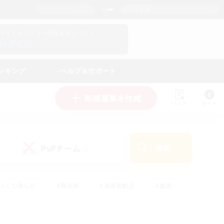
日本語
マイキャラクター情報をチェック！
ログイン
ンキング
ヘルプ＆サポート
新規募集を作成
リスト
ガイド
PvPチーム
検索
(0)
ゆっくり楽しむ
#極挑戦
#復帰者歓迎
#雑談
ルプレイ
#トレジャーハント
#レベリング
して頑張る
#プレイヤー主催イベント