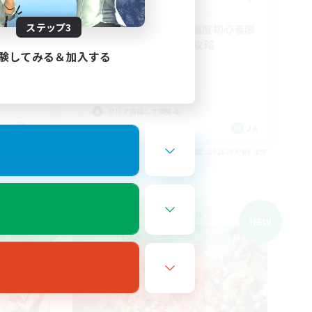
です！
ステップ3
フリトラ/若葉/高難度初心者限
定募集！ゆるく極攻略
験してみる＆加入する
初心者/若葉歓迎
極挑戦
まったりゆっくり楽しむ
クリア目指して頑張る
JA
JA
26/09/05 まで
募集期間: 2026/09/05 まで
クロスワールドリンクシェル
NEW
NEW