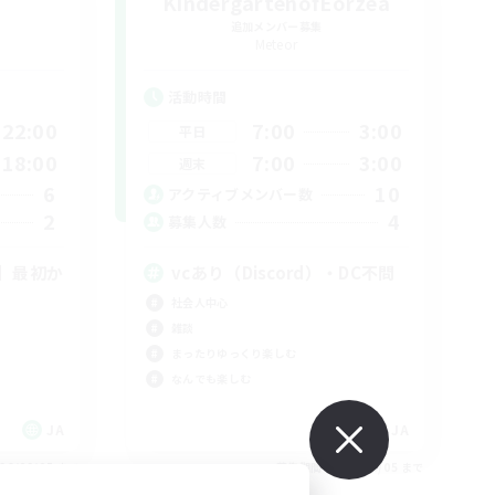
KindergartenofEorzea
追加メンバー募集
Meteor
活動時間
22:00
7:00
3:00
平日
18:00
7:00
3:00
週末
6
10
アクティブメンバー数
2
4
募集人数
】最初か
vcあり（Discord）・DC不問
社会人中心
雑談
まったりゆっくり楽しむ
なんでも楽しむ
JA
JA
26/09/05 まで
募集期間: 2026/09/05 まで