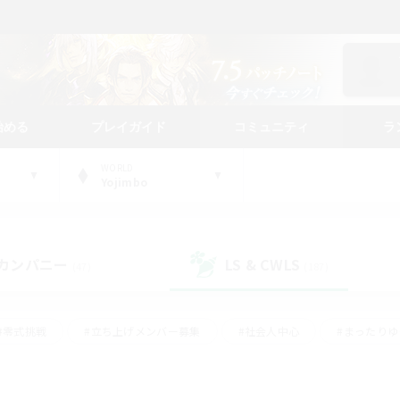
始める
プレイガイド
コミュニティ
ラ
WORLD
Yojimbo
カンパニー
LS & CWLS
(47)
(187)
#零式挑戦
#立ち上げメンバー募集
#社会人中心
#まったり
#体験歓迎
#クラフター中心
#ギャザラー中心
#ロー
ング
#演奏
#ミラプリ（ミラージュプリズム）
#クリア目指