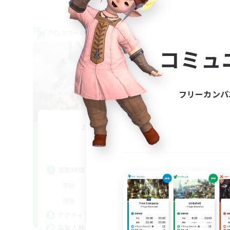
クロスワールドリンクシェル
クロス
NEW
コミュ
フリーカンパ
zetu-eden2
E
追加メンバー募集
Meteor
活動時間
活
23:00
1:00
平日
平
23:00
1:00
週末
週
5
アクティブメンバー数
ア
3
募集人数
募