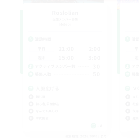
Roslolian
追加メンバー募集
Meteor
活動時間
活
21:00
2:00
平日
平
15:00
3:00
週末
週
30
アクティブメンバー数
ア
50
募集人数
募
人脈広げる
Ｖ
極挑戦
立ち
初心者/若葉歓迎
社会
なんでも楽しむ
復帰
零式挑戦
雑談
JA
募集期間: 2026/09/05 まで