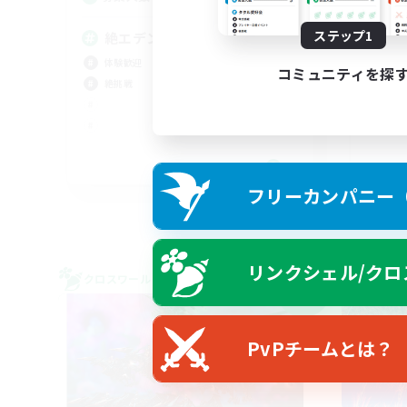
ステップ1
絶エデンP3からH1D2募集
絶
体験歓迎
絶挑
コミュニティを探
絶挑戦
まっ
クリ
社会
JA
フリーカンパニー（F
募集期間: 2026/09/05 まで
リンクシェル/クロ
クロスワールドリンクシェル
クロス
NEW
PvPチームとは？