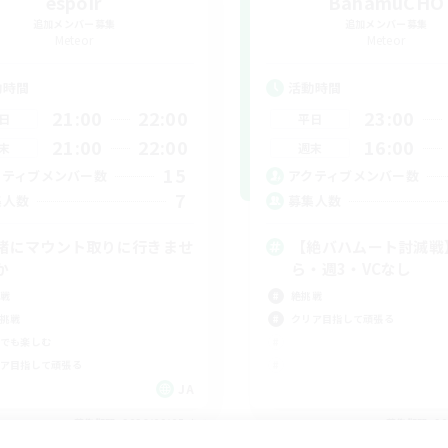
espoir
BahamuCHO
追加メンバー募集
追加メンバー募集
Meteor
Meteor
動時間
活動時間
21:00
22:00
23:00
日
平日
21:00
22:00
16:00
末
週末
15
クティブメンバー数
アクティブメンバー数
7
集人数
募集人数
緒にマウント取りに行きませ
【絶バハムート討滅戦
か
ら・週3・VCなし
戦
絶挑戦
挑戦
クリア目指して頑張る
でも楽しむ
ア目指して頑張る
JA
募集期間: 2026/09/05 まで
募集期間: 20