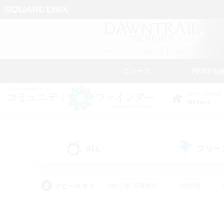
ニュース
FFXIVを
DATA CENTER
Meteor
ALL
フリー
(234)
アピールタグ
#初心者/若葉歓迎
#絶挑戦
#モブハント
#学生中心
#なんでも楽しむ
#スクリーンショット撮影
#ハウジ