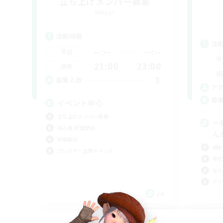
立ち上げメンバー募集
Meteor
活動時間
活
--:--
--:--
平日
平
21:00
23:00
週末
週
3
募集人数
ア
募
イベント中心
立ち上げメンバー募集
一
初心者/若葉歓迎
ん
体験歓迎
極挑
プレイヤー主催イベント
零式
なん
クリ
JA
募集期間: 2026/09/05 まで