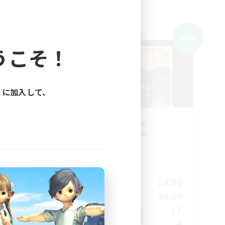
クロスワールドリンクシェル
NEW
NEW
うこそ！
ィに加入して、
募集
O-Mu-Tsu
追加メンバー募集
Meteor
活動時間
1:00
21:00
24:00
平日
2:00
21:00
24:00
週末
1
17
アクティブメンバー数
4
募集人数