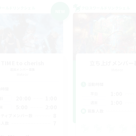
ワールドリンクシェル
クロスワールドリンクシェル
NEW
TIME to cherish
立ち上げメンバー
追加メンバー募集
Meteor
Meteor
活動時間
動時間
1:00
平日
20:00
1:00
日
1:00
週末
5:00
2:00
末
募集人数
8
クティブメンバー数
7
集人数