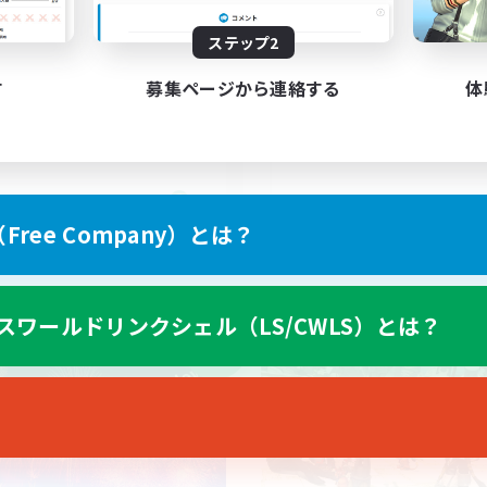
とてもゆるーくな活動
なんでも楽しむ
ステップ2
エデン
まったりゆっくり楽しむ
戦
体験歓迎
す
募集ページから連絡する
体
たりゆっくり楽しむ
社会人中心
ア目指して頑張る
人中心
JA
ree Company）とは？
募集期間: 2026/09/05 まで
募集期間: 20
スワールドリンクシェル（LS/CWLS）とは？
ワールドリンクシェル
クロスワールドリンクシェル
NEW