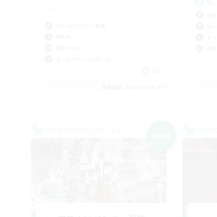
VC
社会
立ち上げメンバー募集
初心
絶挑戦
まっ
社会人中心
雑談
まったりゆっくり楽しむ
JA
募集期間: 2026/09/05 まで
クロスワールドリンクシェル
クロス
NEW