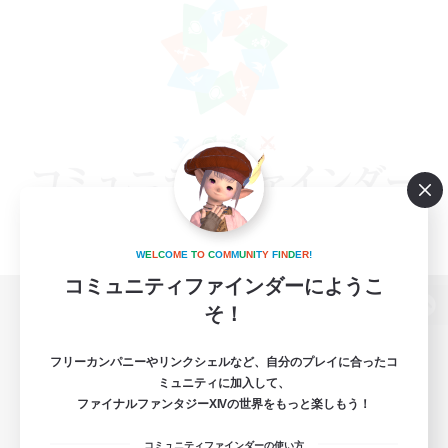
W
E
L
C
O
M
E
T
O
C
O
M
M
U
N
I
T
Y
F
I
N
D
E
R
!
コミュニティファインダーにようこ
そ！
パソコン版へ
フリーカンパニーやリンクシェルなど、自分のプレイに合ったコ
ミュニティに加入して、
ファイナルファンタジーXIVの世界をもっと楽しもう！
関連商品
e-STOREで購入
コミュニティファインダーの使い方