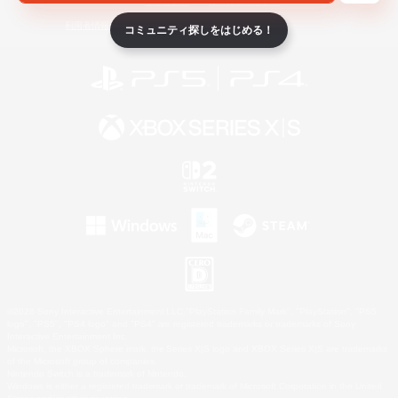
ライセンス
ルール＆ポリシー
利用者情報の外部送信について
コミュニティ探しをはじめる！
©2026 Sony Interactive Entertainment LLC."PlayStation Family Mark", "PlayStation", "PS5
logo", "PS5", "PS4 logo" and "PS4" are registered trademarks or trademarks of Sony
Interactive Entertainment Inc.
Microsoft, the XBOX Sphere mark, the Series X|S logo and XBOX Series X|S are trademarks
of the Microsoft group of companies.
Nintendo Switch is a trademark of Nintendo.
Windows is either a registered trademark or trademark of Microsoft Corporation in the United