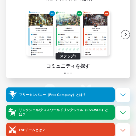
ゲームダウンロード
Official Information
/
X
News
YouTube
ステップ1
コミュニティを探す
Instagram
Twitch
フリーカンパニー（Free Company）とは？
LINE
Bluesky
リンクシェル/クロスワールドリンクシェル（LS/CWLS）と
は？
レーティング制度について
プライバシーポリシー
著作権について
サポートセンター
PvPチームとは？