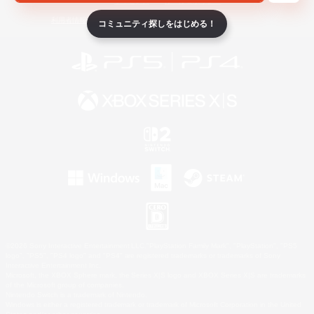
ライセンス
ルール＆ポリシー
利用者情報の外部送信について
コミュニティ探しをはじめる！
©2026 Sony Interactive Entertainment LLC."PlayStation Family Mark", "PlayStation", "PS5
logo", "PS5", "PS4 logo" and "PS4" are registered trademarks or trademarks of Sony
Interactive Entertainment Inc.
Microsoft, the XBOX Sphere mark, the Series X|S logo and XBOX Series X|S are trademarks
of the Microsoft group of companies.
Nintendo Switch is a trademark of Nintendo.
Windows is either a registered trademark or trademark of Microsoft Corporation in the United