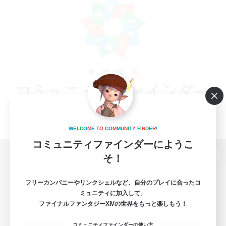
W
E
L
C
O
M
E
T
O
C
O
M
M
U
N
I
T
Y
F
I
N
D
E
R
!
コミュニティファインダーにようこ
そ！
パソコン版へ
フリーカンパニーやリンクシェルなど、自分のプレイに合ったコ
ミュニティに加入して、
ファイナルファンタジーXIVの世界をもっと楽しもう！
関連商品
e-STOREで購入
コミュニティファインダーの使い方