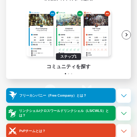
ゲームダウンロード
Official Information
/
X
News
YouTube
ステップ1
コミュニティを探す
Instagram
Twitch
フリーカンパニー（Free Company）とは？
LINE
Bluesky
リンクシェル/クロスワールドリンクシェル（LS/CWLS）と
は？
レーティング制度について
プライバシーポリシー
著作権について
サポートセンター
PvPチームとは？