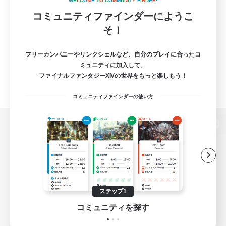
W
E
L
C
O
M
E
T
O
C
O
M
M
U
N
I
T
Y
F
I
N
D
E
R
!
コミュニティファインダーにようこ
そ！
フリーカンパニーやリンクシェルなど、自分のプレイに合ったコ
ミュニティに加入して、
ファイナルファンタジーXIVの世界をもっと楽しもう！
コミュニティファインダーの使い方
パソコン版へ
関連商品
e-STOREで購入
ステップ1
ゲームダウンロード
コミュニティを探す