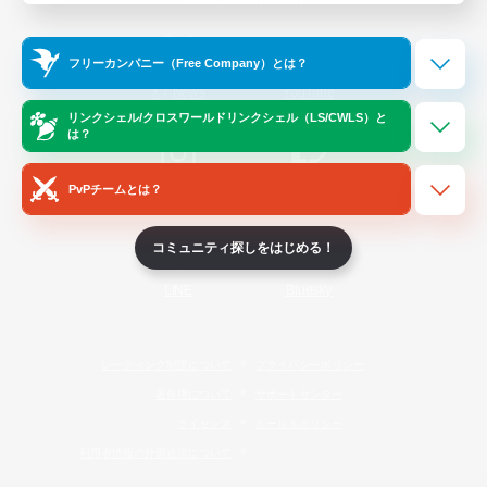
Official Information
フリーカンパニー（Free Company）とは？
/
X
News
YouTube
リンクシェル/クロスワールドリンクシェル（LS/CWLS）と
は？
PvPチームとは？
Instagram
Twitch
コミュニティ探しをはじめる！
LINE
Bluesky
レーティング制度について
プライバシーポリシー
著作権について
サポートセンター
ライセンス
ルール＆ポリシー
利用者情報の外部送信について