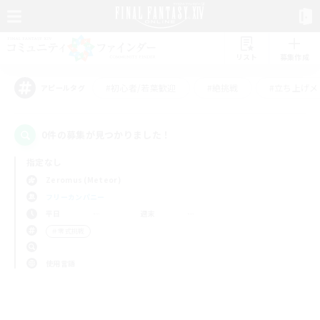
リスト
募集作成
#初心者/若葉歓迎
#絶挑戦
#立ち上げメ
アピールタグ
0件の募集が見つかりました！
指定なし
Zeromus (Meteor)
フリーカンパニー
平日
週末
＃零式挑戦
使用言語