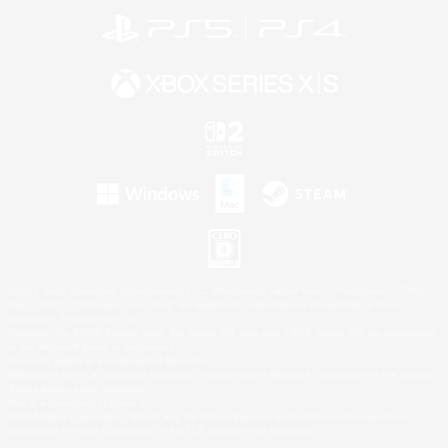
©2026 Sony Interactive Entertainment LLC."PlayStation Family Mark", "PlayStation", "PS5
logo", "PS5", "PS4 logo" and "PS4" are registered trademarks or trademarks of Sony
Interactive Entertainment Inc.
Microsoft, the XBOX Sphere mark, the Series X|S logo and XBOX Series X|S are trademarks
of the Microsoft group of companies.
Nintendo Switch is a trademark of Nintendo.
Windows is either a registered trademark or trademark of Microsoft Corporation in the United
States and/or other countries.
Mac is a trademark of Apple Inc.
©2026 Valve Corporation. Steam and the Steam logo are trademarks and/or registered
trademarks of Valve Corporation in the U.S. and/or other countries.