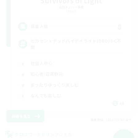
Survivors of Light
追加メンバー募集
Meteor
8
募集人数
ヒカセンｘデッドバイデイライト(DBD) DC不
問
社会人中心
初心者/若葉歓迎
まったりゆっくり楽しむ
なんでも楽しむ
JA
詳細を見る
募集期間: 2026/09/06 まで
クロスワールドリンクシェル