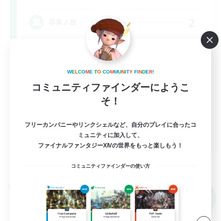
2
募集人数
VCでﾜｲﾜｲ٩(๑•̀ω•́๑)۶ﾜｲﾜｲ
W
E
L
C
O
M
E
T
O
C
O
M
M
U
N
I
T
Y
F
I
N
D
E
R
!
社会人中心
コミュニティファインダーにようこ
トレジャーハント
そ！
雑談
フリーカンパニーやリンクシェルなど、自分のプレイに合ったコ
まったりゆっくり楽しむ
ミュニティに加入して、
JA
ファイナルファンタジーXIVの世界をもっと楽しもう！
詳細を見る
募集期間: 2026/09/06 まで
コミュニティファインダーの使い方
クロスワールドリンクシェル
NEW