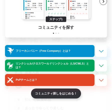
ステップ1
コミュニティを探す
Walking Path
フリーカンパニー（Free Company）とは？
追加メンバー募集
Meteor
リンクシェル/クロスワールドリンクシェル（LS/CWLS）と
は？
8
募集人数
PvPチームとは？
VCあり
コミュニティ探しをはじめる！
初心者/若葉歓迎
まったりゆっくり楽しむ