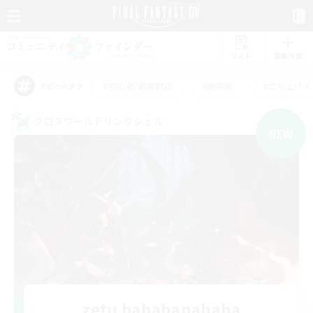
リスト
募集作成
#初心者/若葉歓迎
#絶挑戦
#立ち上げメ
アピールタグ
クロスワールドリンクシェル
NEW
zetu bahahanahaha