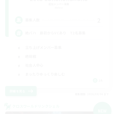
追加メンバー募集
Meteor
2
募集人数
絶バハ 最初からVCあり T2名募集
立ち上げメンバー募集
絶挑戦
社会人中心
まったりゆっくり楽しむ
JA
詳細を見る
募集期間: 2026/09/06 まで
クロスワールドリンクシェル
NEW