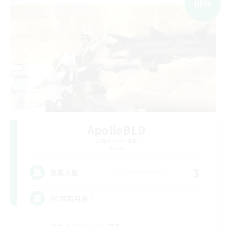
NEW
ApolloBLD
追加メンバー募集
Meteor
3
募集人数
VC参加自由！