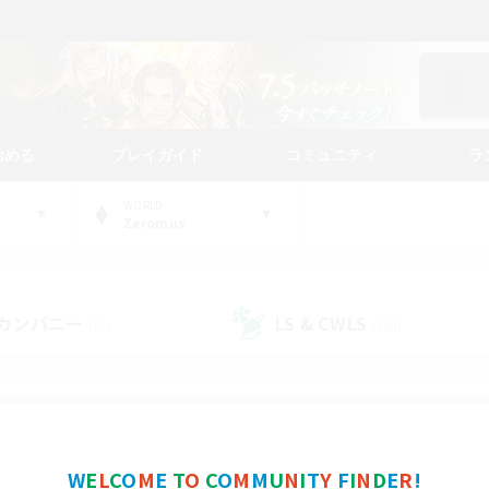
始める
プレイガイド
コミュニティ
ラ
WORLD
Zeromus
カンパニー
LS & CWLS
(51)
(188)
コミュニティファインダー
W
E
L
C
O
M
E
T
O
C
O
M
M
U
N
I
T
Y
F
I
N
D
E
R
!