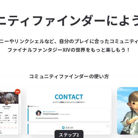
ュニティメンバーを集め
ニティファインダーによ
ティファインダーは、一緒に冒険する仲間を募集することが
た仲間を集めて、ファイナルファンタジーXIVの世界をもっ
ニーやリンクシェルなど、自分のプレイに合ったコミュニテ
ファイナルファンタジーXIVの世界をもっと楽しもう！
新規募集を作成する
コミュニティファインダーの使い方
ステップ2