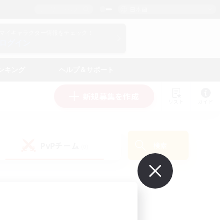
日本語
マイキャラクター情報をチェック！
ログイン
ンキング
ヘルプ＆サポート
新規募集を作成
リスト
ガイド
PvPチーム
検索
(0)
で