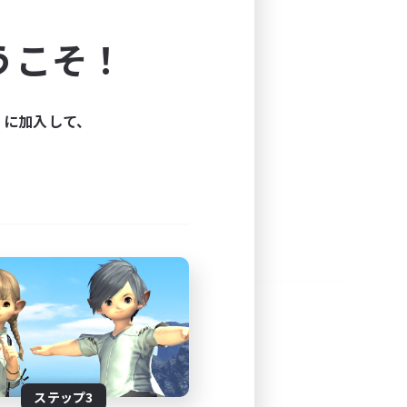
よう！
うこそ！
できます。
と楽しもう！
ィに加入して、
ステップ3