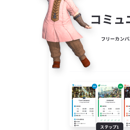
コミ
コミュ
コミュニ
自分に合っ
フリーカンパ
ステップ1