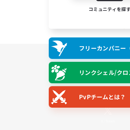
コミュニティを探
フリーカンパニー（F
リンクシェル/クロ
PvPチームとは？
X
/
News