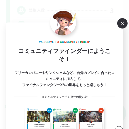
3
募集人数
集まれ！草原の民
体験歓迎
W
E
L
C
O
M
E
T
O
C
O
M
M
U
N
I
T
Y
F
I
N
D
E
R
!
コミュニティファインダーにようこ
まったりゆっくり楽しむ
そ！
社会人中心
プレイヤー主催イベント
フリーカンパニーやリンクシェルなど、自分のプレイに合ったコ
JA
ミュニティに加入して、
ファイナルファンタジーXIVの世界をもっと楽しもう！
詳細を見る
募集期間: 2026/09/06 まで
コミュニティファインダーの使い方
クロスワールドリンクシェル
NEW