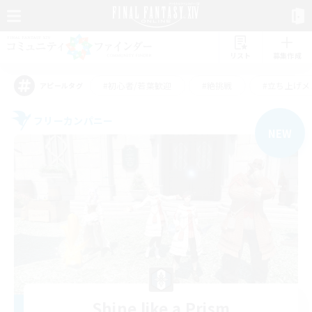
リスト
募集作成
#初心者/若葉歓迎
#絶挑戦
#立ち上げメ
アピールタグ
フリーカンパニー
NEW
Shine like a Prism