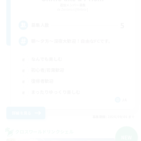
追加メンバー募集
Zeromus [Meteor]
5
募集人数
朝～夕方～深夜大歓迎！自由なFCです。
なんでも楽しむ
初心者/若葉歓迎
復帰者歓迎
まったりゆっくり楽しむ
JA
詳細を見る
募集期間: 2026/09/06 まで
クロスワールドリンクシェル
NEW