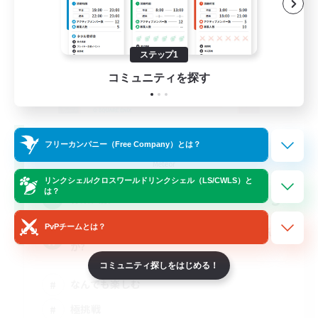
ステップ1
コミュニティを探す
Challenge Club
フリーカンパニー（Free Company）とは？
追加メンバー募集
Meteor
リンクシェル/クロスワールドリンクシェル（LS/CWLS）と
は？
3
募集人数
PvPチームとは？
VCLS! 雑談や高難易度等一緒に楽しみません
か?
コミュニティ探しをはじめる！
なんでも楽しむ
極挑戦