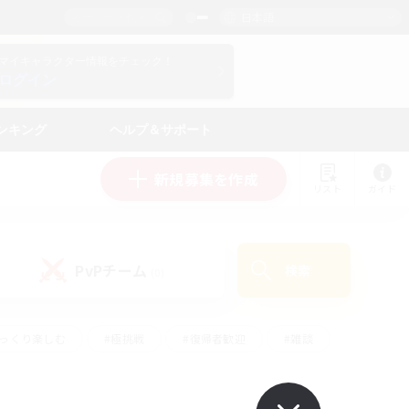
日本語
マイキャラクター情報をチェック！
ログイン
ンキング
ヘルプ＆サポート
新規募集を作成
リスト
ガイド
PvPチーム
検索
(0)
ゆっくり楽しむ
#極挑戦
#復帰者歓迎
#雑談
ルプレイ
#トレジャーハント
#レベリング
して頑張る
#プレイヤー主催イベント