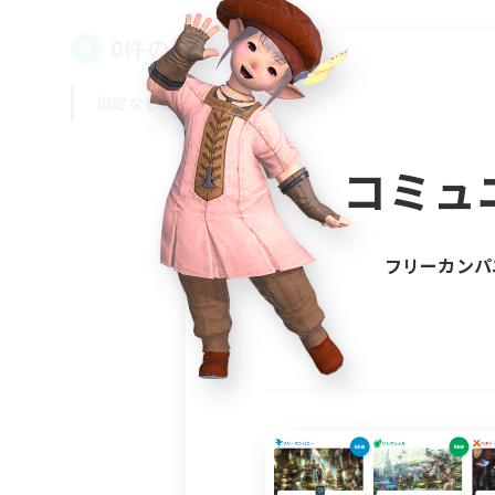
0件の募集が見つかりました！
指定なし
平日
週末
コミュ
フリーカンパ
募