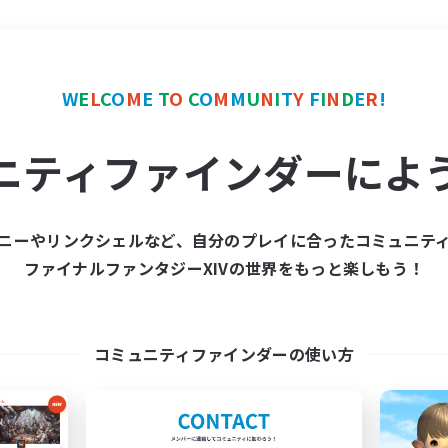
＃演奏
使用言語
W
E
L
C
O
M
E
T
O
C
O
M
M
U
N
I
T
Y
F
I
N
D
E
R
!
ニティファインダーによ
ニーやリンクシェルなど、自分のプレイに合ったコミュニテ
ファイナルファンタジーXIVの世界をもっと楽しもう！
募集数 0件
集が見つかりませんでし
コミュニティファインダーの使い方
条件を変えて検索してみるでっす！