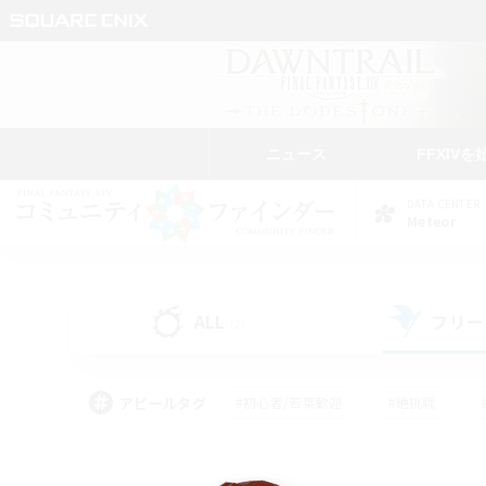
ニュース
FFXIVを
DATA CENTER
Meteor
ALL
フリー
(2)
アピールタグ
#初心者/若葉歓迎
#絶挑戦
#モブハント
#学生中心
#なんでも楽しむ
#スクリーンショット撮影
#ハウジ