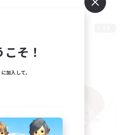
変更
うこそ！
ィに加入して、
た。