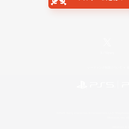
X
/
News
レーティング制度について
©2026 Sony Interactive Entertainment LLC."PlayStation
Microsoft, the 
Windows is e