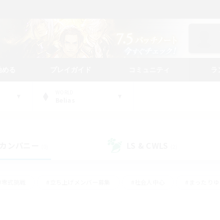
始める
プレイガイド
コミュニティ
ラ
WORLD
Belias
カンパニー
LS & CWLS
(0)
(2)
#零式挑戦
#立ち上げメンバー募集
#社会人中心
#まったり
#体験歓迎
#クラフター中心
#ギャザラー中心
#ロー
ング
#演奏
#ミラプリ（ミラージュプリズム）
#クリア目指