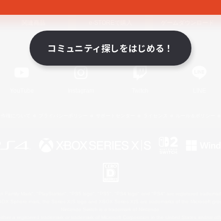
関連商品
e-STOREで購入
ゲームダウンロード
コミュニティ探しをはじめる！
Official Information
YouTube
Instagram
Twitch
LINE
著作権について
プライバシーポリシー
サポートセンター
ライセンス
ルール＆ポリシー
 Family Mark", "PlayStation", "PS5 logo", "PS5", "PS4 logo" and "PS4" are registered trademark
XBOX Sphere mark, the Series X|S logo and XBOX Series X|S are trademarks of the Microsoft gro
Nintendo Switch is a trademark of Nintendo.
ither a registered trademark or trademark of Microsoft Corporation in the United States and/or oth