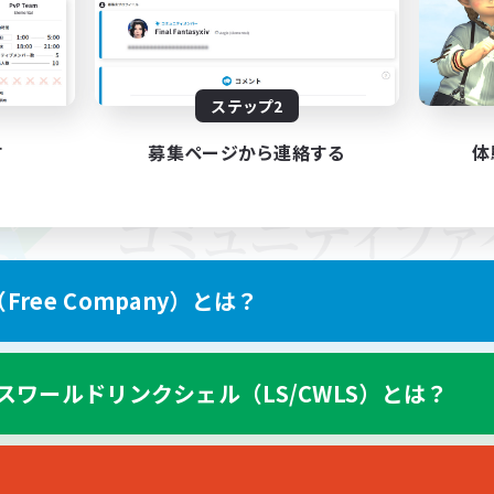
ステップ2
す
募集ページから連絡する
体
ree Company）とは？
スワールドリンクシェル（LS/CWLS）とは？
スマートフォン版へ