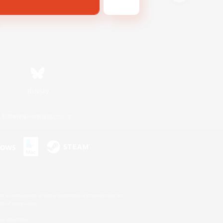
Bluesky
利用者情報の外部送信について
s or trademarks of Sony Interactive Entertainment Inc.
up of companies.
er countries.