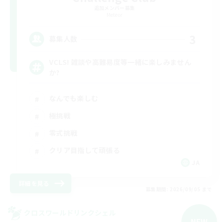
追加メンバー募集
Meteor
3
募集人数
VCLS! 雑談や高難易度等一緒に楽しみません
か?
なんでも楽しむ
極挑戦
零式挑戦
クリア目指して頑張る
JA
詳細を見る
募集期間: 2026/09/05 まで
クロスワールドリンクシェル
NEW