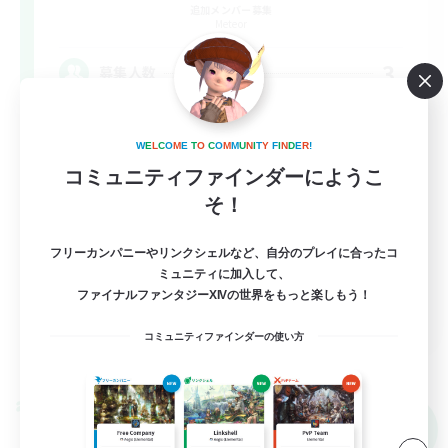
追加メンバー募集
Meteor
3
募集人数
少人数VC、PC所持者、別ゲー有、PVP
W
E
L
C
O
M
E
T
O
C
O
M
M
U
N
I
T
Y
F
I
N
D
E
R
!
コミュニティファインダーにようこ
体験歓迎
そ！
社会人中心
雑談
フリーカンパニーやリンクシェルなど、自分のプレイに合ったコ
ミュニティに加入して、
なんでも楽しむ
ファイナルファンタジーXIVの世界をもっと楽しもう！
JA
コミュニティファインダーの使い方
詳細を見る
募集期間: 2026/09/05 まで
クロスワールドリンクシェル
NEW