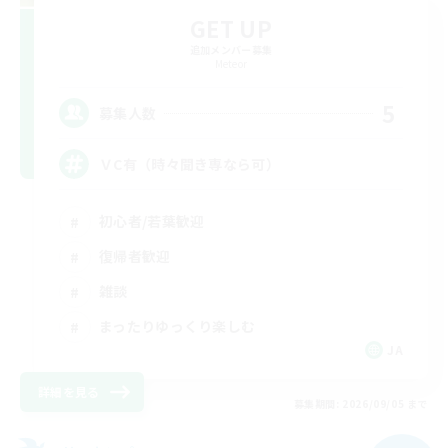
GET UP
追加メンバー募集
Meteor
5
募集人数
ＶC有（時々聞き専なら可）
初心者/若葉歓迎
復帰者歓迎
雑談
まったりゆっくり楽しむ
JA
詳細を見る
募集期間: 2026/09/05 まで