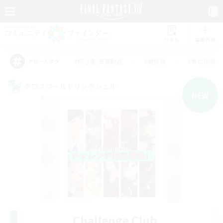
リスト
募集作成
#初心者/若葉歓迎
#絶挑戦
#零式挑戦
アピールタグ
クロスワールドリンクシェル
NEW
Challenge Club