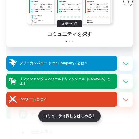
ステップ1
コミュニティを探す
フリーカンパニー（Free Company）とは？
KindergartenofEorzea
追加メンバー募集
リンクシェル/クロスワールドリンクシェル（LS/CWLS）と
Meteor
は？
4
募集人数
PvPチームとは？
vcあり（Discord）・DC不問
コミュニティ探しをはじめる！
社会人中心