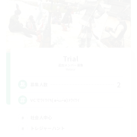
Trial
追加メンバー募集
Meteor
2
募集人数
VCでﾜｲﾜｲ٩(๑•̀ω•́๑)۶ﾜｲﾜｲ
社会人中心
トレジャーハント