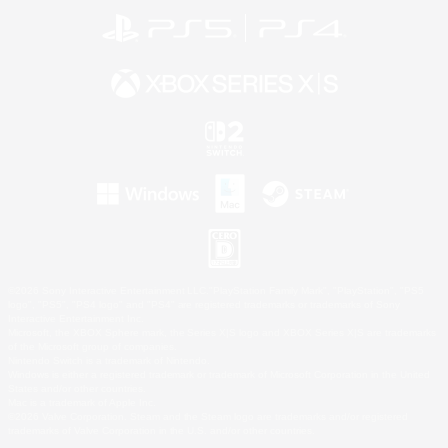
©2026 Sony Interactive Entertainment LLC."PlayStation Family Mark", "PlayStation", "PS5
logo", "PS5", "PS4 logo" and "PS4" are registered trademarks or trademarks of Sony
Interactive Entertainment Inc.
Microsoft, the XBOX Sphere mark, the Series X|S logo and XBOX Series X|S are trademarks
of the Microsoft group of companies.
Nintendo Switch is a trademark of Nintendo.
Windows is either a registered trademark or trademark of Microsoft Corporation in the United
States and/or other countries.
Mac is a trademark of Apple Inc.
©2026 Valve Corporation. Steam and the Steam logo are trademarks and/or registered
trademarks of Valve Corporation in the U.S. and/or other countries.