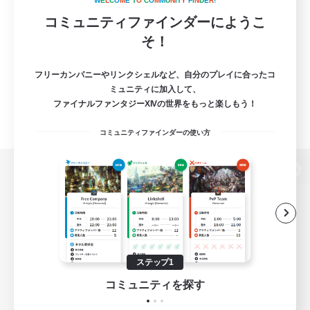
W
E
L
C
O
M
E
T
O
C
O
M
M
U
N
I
T
Y
F
I
N
D
E
R
!
コミュニティファインダーにようこ
そ！
フリーカンパニーやリンクシェルなど、自分のプレイに合ったコ
ミュニティに加入して、
ファイナルファンタジーXIVの世界をもっと楽しもう！
コミュニティファインダーの使い方
パソコン版へ
関連商品
e-STOREで購入
ステップ1
ゲームダウンロード
コミュニティを探す