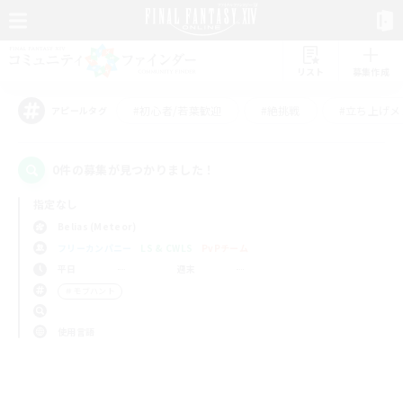
リスト
募集作成
#初心者/若葉歓迎
#絶挑戦
#立ち上げメ
アピールタグ
0件の募集が見つかりました！
指定なし
Belias (Meteor)
フリーカンパニー
LS & CWLS
PvPチーム
平日
週末
＃モブハント
使用言語