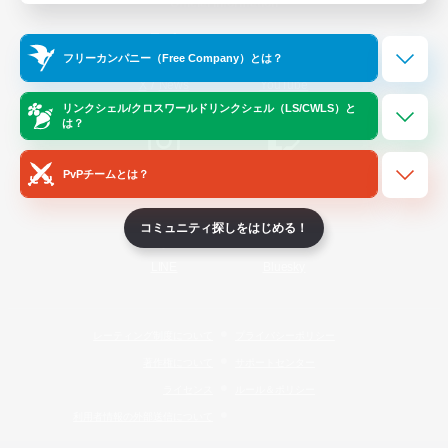
Official Information
フリーカンパニー（Free Company）とは？
/
X
News
YouTube
リンクシェル/クロスワールドリンクシェル（LS/CWLS）と
は？
PvPチームとは？
Instagram
Twitch
コミュニティ探しをはじめる！
LINE
Bluesky
レーティング制度について
プライバシーポリシー
著作権について
サポートセンター
ライセンス
ルール＆ポリシー
利用者情報の外部送信について