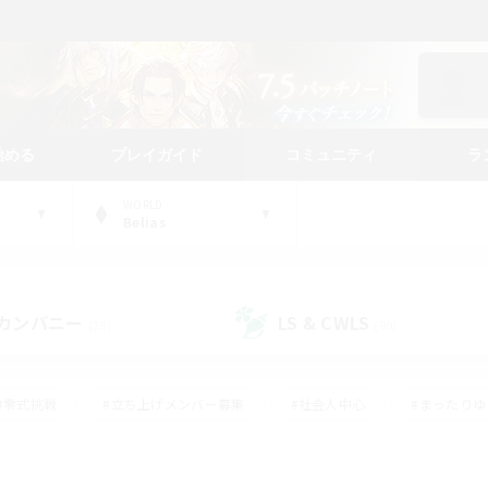
始める
プレイガイド
コミュニティ
ラ
WORLD
Belias
カンパニー
LS & CWLS
(28)
(90)
#零式挑戦
#立ち上げメンバー募集
#社会人中心
#まったり
レイ
#クラフター中心
#体験歓迎
#ギャザラー中心
#
#スクリーンショット撮影
#ハウジング
#演奏
#クリア目指