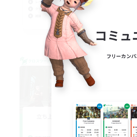
レベリング
クリア目指して頑張る
雑談
JA
コミュ
募集期間: 2026/09/04 まで
フリーカンパ
クロスワールドリンクシェル
フリー
NEW
立ち上げメンバー募集
Meteor