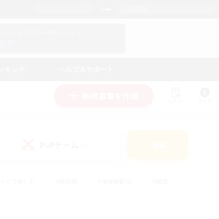
日本語
マイキャラクター情報をチェック！
ログイン
ンキング
ヘルプ＆サポート
新規募集を作成
リスト
ガイド
PvPチーム
検索
(0)
ゆっくり楽しむ
#極挑戦
#復帰者歓迎
#雑談
学生中心
#トレジャーハント
#レベリング
して頑張る
#プレイヤー主催イベント