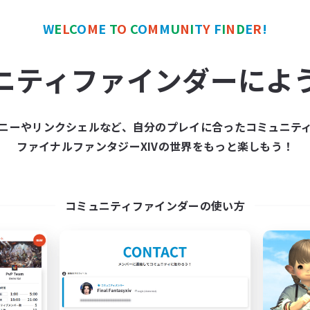
復帰者歓迎
体験歓迎
W
E
L
C
O
M
E
T
O
C
O
M
M
U
N
I
T
Y
F
I
N
D
E
R
!
まったりゆっくり楽しむ
JA
ニティファインダーによ
募集期間: 2026/09/04 まで
募集期間: 20
ニーやリンクシェルなど、自分のプレイに合ったコミュニテ
カンパニー
フリーカンパニー
ファイナルファンタジーXIVの世界をもっと楽しもう！
NEW
コミュニティファインダーの使い方
Psyche's Cradle
Shyne Bonds
追加メンバー募集
追加メンバー募集
Belias [Meteor]
Belias [Meteor]