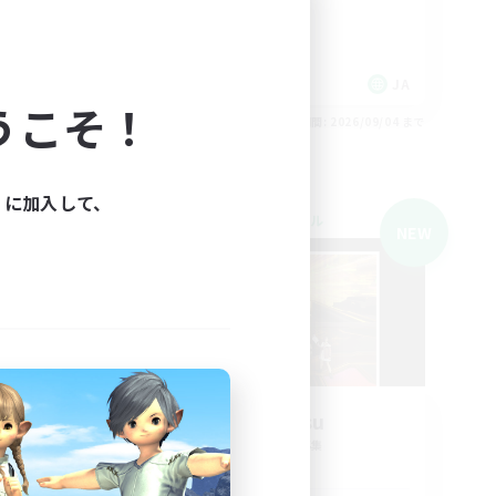
JA
JA
うこそ！
26/09/04 まで
募集期間: 2026/09/04 まで
ィに加入して、
クロスワールドリンクシェル
NEW
NEW
O-Mu-Tsu
追加メンバー募集
Meteor