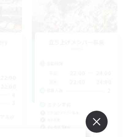
ery
立ち上げメンバー募集
Meteor
活動時間
22:00
24:00
平日
22:00
22:00
24:00
週末
22:00
2
募集人数
4
3
エデン零式
立ち上げメンバー募集
イアルの
零式挑戦
初心者/若葉歓迎
クリア目指して頑張る