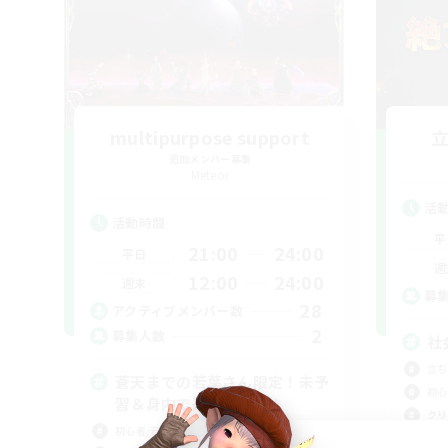
multipurpose support
追加メンバー募集
Meteor
活
活動時間
平
21:00
24:00
平日
週
12:00
24:00
週末
募
28
アクティブメンバー数
2
募集人数
社
立ち
蒼天までの若葉さん限定！未予
初心
習＆身内で進める場所♪
クリ
初心者/若葉歓迎
絶挑