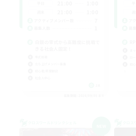
21:00
1:00
平日
平
21:00
1:00
週末
週
7
アクティブメンバー数
ア
1
募集人数
募
白銀の零式から高難度に挑戦で
R
きる社会人固定！
まっ
零式挑戦
ロー
立ち上げメンバー募集
初心
初心者/若葉歓迎
社会人中心
JA
募集期間: 2026/09/05 まで
クロスワールドリンクシェル
クロス
NEW