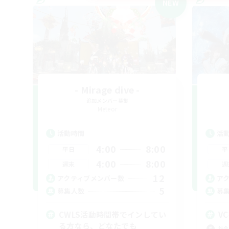
NEW
- Mirage dive -
追加メンバー募集
Meteor
活動時間
活
4:00
8:00
平日
平
4:00
8:00
週末
週
12
アクティブメンバー数
ア
5
募集人数
募
CWLS活動時間帯でインしてい
VC
る方なら、どなたでも
社会