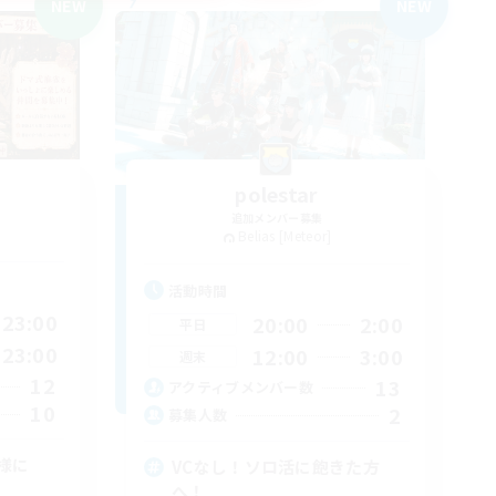
NEW
NEW
T
polestar
追加メンバー募集
Belias [Meteor]
活動時間
23:00
20:00
2:00
平日
23:00
12:00
3:00
週末
12
13
アクティブメンバー数
10
2
募集人数
様に
VCなし！ソロ活に飽きた方
へ！