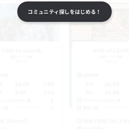
NEW
コミュニティ探しをはじめる！
TIME to cherish
RON of LIGH
追加メンバー募集
追加メンバー募集
Meteor
Meteor
動時間
活動時間
20:00
1:00
20:00
日
平日
5:00
2:00
20:00
末
週末
8
クティブメンバー数
アクティブメンバー数
7
集人数
募集人数
有 【Discord】
麻雀を気軽に楽しめる
人中心
初心者/若葉歓迎