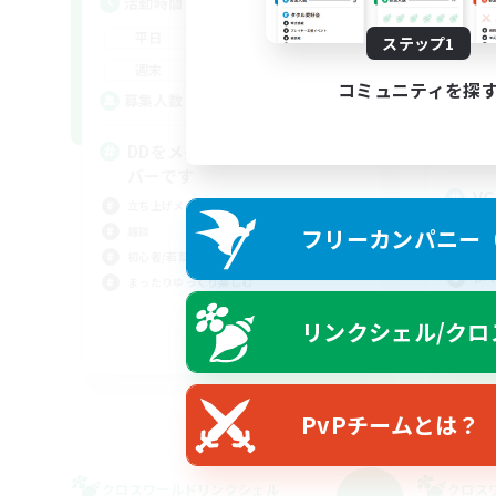
活動時間
活
21:00
24:00
平日
ステップ1
平
13:00
2:00
週末
コミュニティを探
週
20
募集人数
ア
募
DDをメインで遊ぶVC有のサー
バーです
V
立ち上げメンバー募集
まっ
雑談
フリーカンパニー（F
初心
初心者/若葉歓迎
レベ
まったりゆっくり楽しむ
雑談
リンクシェル/クロ
JA
募集期間: 2026/09/04 まで
PvPチームとは？
クロスワールドリンクシェル
クロス