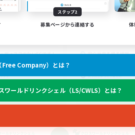
動時間
活動時間
ステップ2
21:00
2:00
20:00
日
平日
9:00
1:00
13:00
す
募集ページから連絡する
体
末
週末
4
クティブメンバー数
アクティブメンバー数
5
集人数
募集人数
C・ディスコのないFCです！
安心出来る帰る場所
たりゆっくり楽しむ
初心者/若葉歓迎
ree Company）とは？
者/若葉歓迎
復帰者歓迎
リング
まったりゆっくり楽しむ
なんでも楽しむ
スワールドリンクシェル（LS/CWLS）とは？
JA
募集期間: 2026/09/04 まで
募集期間: 20
ワールドリンクシェル
クロスワールドリンクシェル