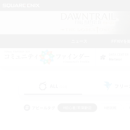
ニュース
FFXIVを
DATA CENTER
Meteor
ALL
フリー
(118)
アピールタグ
#初心者/若葉歓迎
#絶挑戦
#モブハント
#なんでも楽しむ
#ロールプ
#ミラプリ（ミラージュプリズム）