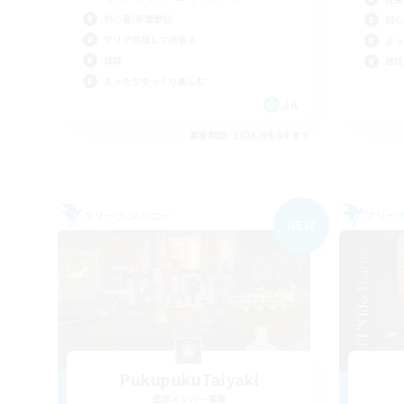
初心者/若葉歓迎
初心
クリア目指して頑張る
まっ
雑談
雑談
まったりゆっくり楽しむ
JA
募集期間: 2026/09/04 まで
フリーカンパニー
フリー
NEW
PukupukuTaiyaki
追加メンバー募集