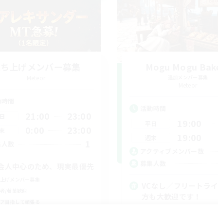
立ち上げメンバー募集
Mogu Mogu Bak
Meteor
追加メンバー募集
Meteor
動時間
活動時間
21:00
23:00
日
19:00
平日
0:00
23:00
末
19:00
週末
1
集人数
アクティブメンバー数
募集人数
会人中心のため、現実最優先
上げメンバー募集
VCなし／フリートラ
者/若葉歓迎
方も大歓迎です！
ア目指して頑張る
初心者/若葉歓迎
戦