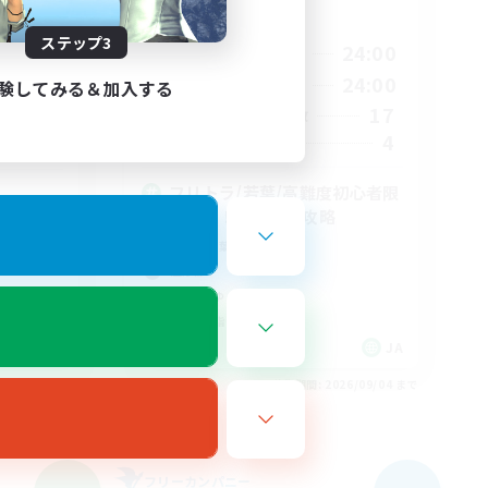
活動時間
ステップ3
21:00
24:00
1:00
平日
21:00
24:00
1:00
週末
験してみる＆加入する
17
45
アクティブメンバー数
4
5
募集人数
フリトラ/若葉/高難度初心者限
定募集！ゆるく極攻略
初心者/若葉歓迎
極挑戦
まったりゆっくり楽しむ
クリア目指して頑張る
JA
JA
26/09/04 まで
募集期間: 2026/09/04 まで
フリーカンパニー