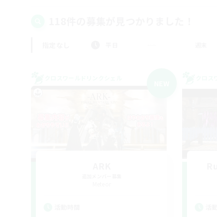
118件の募集が見つかりました！
指定なし
平日
週末
クロスワールドリンクシェル
クロス
NEW
ARK
R
追加メンバー募集
Meteor
活動時間
活