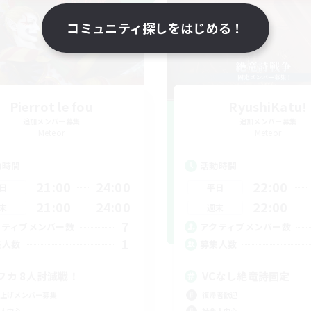
コミュニティ探しをはじめる！
Pierrot le fou
RyushiKatu!
追加メンバー募集
追加メンバー募集
Meteor
Meteor
動時間
活動時間
21:00
24:00
22:00
日
平日
21:00
24:00
22:00
末
週末
7
クティブメンバー数
アクティブメンバー数
1
集人数
募集人数
フカ 8人討滅戦！
VCなし絶竜詩固定
上げメンバー募集
復帰者歓迎
人中心
社会人中心