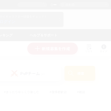
日本語
マイキャラクター情報をチェック！
ログイン
ンキング
ヘルプ＆サポート
新規募集を作成
リスト
ガイド
PvPチーム
検索
(0)
#まったりゆっくり楽しむ
#復帰者歓迎
#雑談
心
#演奏
#トレジャーハント
#ハウジング
）
#プレイヤー主催イベント