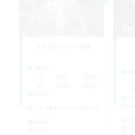
立ち上げメンバー募集
Meteor
活動時間
活
0:00
23:00
平日
平
0:00
23:00
週末
週
--
募集人数
ア
募
ヘビー級零式メインのDiscord
サーバー
ケ
零式挑戦
立ち
極挑戦
社会