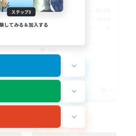
活動時間
23:00
21:00
24:00
平日
ステップ3
23:00
21:00
24:00
週末
験してみる＆加入する
1
2
募集人数
実最優先
絶アルテマ
絶挑戦
立ち上げメンバー募集
初心者/若葉歓迎
社会人中心
JA
JA
26/09/05 まで
募集期間: 2026/09/04 まで
クロスワールドリンクシェル