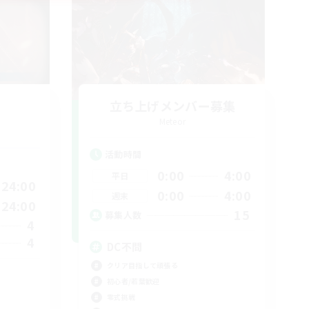
立ち上げメンバー募集
Meteor
活動時間
0:00
4:00
平日
24:00
0:00
4:00
週末
24:00
15
募集人数
4
4
DC不問
クリア目指して頑張る
初心者/若葉歓迎
零式挑戦