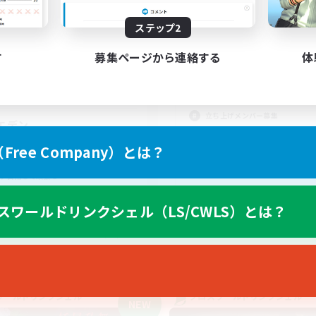
活動時間
動時間
21:00
平日
ステップ2
21:00
1:00
日
0:00
週末
21:00
1:00
末
す
募集ページから連絡する
体
募集人数
7
クティブメンバー数
1
集人数
社会人中心のため、現
立ち上げメンバー募集
エデン
初心者/若葉歓迎
戦
ree Company）とは？
クリア目指して頑張る
たりゆっくり楽しむ
絶挑戦
ア目指して頑張る
人中心
スワールドリンクシェル（LS/CWLS）とは？
JA
募集期間: 2026/09/05 まで
募集期間: 20
ワールドリンクシェル
クロスワールドリンクシェル
NEW