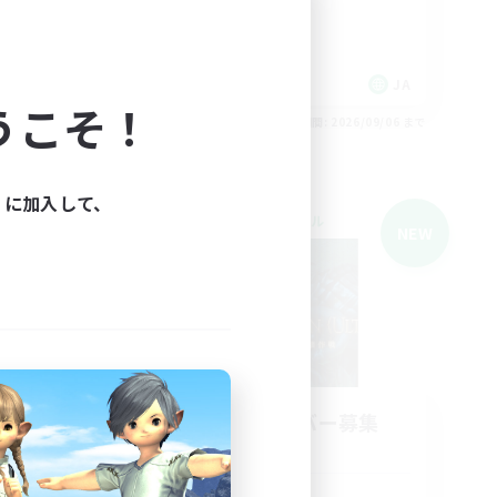
クリア目指して頑張る
なんでも楽しむ
JA
JA
うこそ！
26/09/06 まで
募集期間: 2026/09/06 まで
ィに加入して、
クロスワールドリンクシェル
NEW
NEW
募集
立ち上げメンバー募集
Meteor