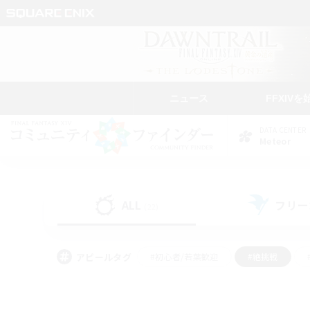
ニュース
FFXIVを
DATA CENTER
Meteor
ALL
フリー
(22)
アピールタグ
#初心者/若葉歓迎
#絶挑戦
#なんでも楽しむ
#学生中心
#モブハント
#レベリング
#クリア目指し