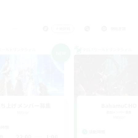
＃絶挑戦
使用言語
ワールドリンクシェル
クロスワールドリンクシェル
NEW
立ち上げメンバー募集
BahamuCHO
Meteor
追加メンバー募集
Meteor
動時間
活動時間
22:00
1:00
日