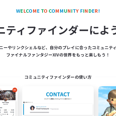
戦
クリア目指して頑張る
人中心
W
E
L
C
O
M
E
T
O
C
O
M
M
U
N
I
T
Y
F
I
N
D
E
R
!
たりゆっくり楽しむ
JA
ニティファインダーによ
募集期間: 2026/09/06 まで
募集期間: 20
ニーやリンクシェルなど、自分のプレイに合ったコミュニテ
ワールドリンクシェル
クロスワールドリンクシェル
ファイナルファンタジーXIVの世界をもっと楽しもう！
NEW
コミュニティファインダーの使い方
pilogue Rewritten
立ち上げメンバー
追加メンバー募集
Meteor
Meteor