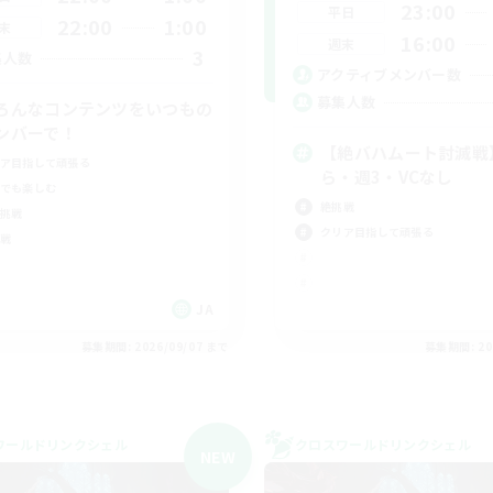
23:00
平日
22:00
1:00
末
16:00
週末
3
集人数
アクティブメンバー数
募集人数
ろんなコンテンツをいつもの
ンバーで！
【絶バハムート討滅戦
ア目指して頑張る
ら・週3・VCなし
でも楽しむ
絶挑戦
挑戦
クリア目指して頑張る
戦
JA
募集期間: 2026/09/07 まで
募集期間: 20
ワールドリンクシェル
クロスワールドリンクシェル
NEW