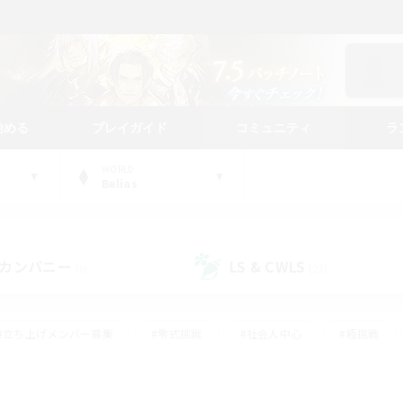
始める
プレイガイド
コミュニティ
ラ
WORLD
Belias
カンパニー
LS & CWLS
(0)
(22)
#立ち上げメンバー募集
#零式挑戦
#社会人中心
#極挑戦
#体験歓迎
#ロールプレイ
#ギャザラー中心
#クラフター中
て頑張る
#スクリーンショット撮影
#ミラプリ（ミラージュプリズム