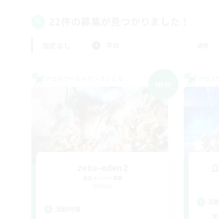
22件の募集が見つかりました！
指定なし
平日
週末
クロスワールドリンクシェル
クロス
NEW
zetu-eden2
追加メンバー募集
Meteor
活
活動時間
平