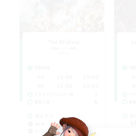
The 8fellow
z
追加メンバー募集
Meteor
活動時間
活
13:00
15:00
平日
平
13:00
15:00
週末
週
2
アクティブメンバー数
ア
6
募集人数
募
絶エデン
絶
名
絶挑戦
立ち
立ち上げメンバー募集