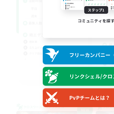
活動時間
活
21:00
24:00
平日
ステップ1
平
21:00
24:00
週末
週
コミュニティを探
6
募集人数
ア
募
絶エデン
絶挑戦
絶
立ち上げメンバー募集
絶挑
フリーカンパニー（F
クリア目指して頑張る
まっ
クリ
社会
リンクシェル/クロ
JA
募集期間: 2026/09/05 まで
PvPチームとは？
クロスワールドリンクシェル
クロス
NEW