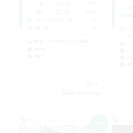
23:00
1:00
平日
週
23:00
1:00
週末
募
5
アクティブメンバー数
3
募集人数
い
メ
絶エデンP3からH1D2募集
クリ
体験歓迎
なん
絶挑戦
零式
絶挑
JA
募集期間: 2026/09/07 まで
クロスワールドリンクシェル
クロス
NEW