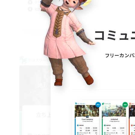
絶挑
クリア目指して頑張る
社会
社会人中心
まっ
JA
コミュ
募集期間: 2026/09/07 まで
フリーカンパ
クロスワールドリンクシェル
クロス
NEW
立ち上げメンバー募集
E
Meteor