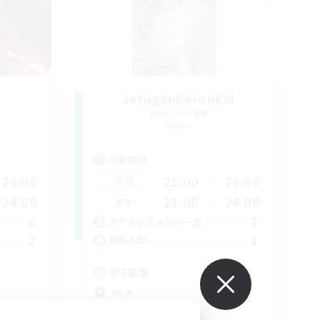
zetuganbaroukai
追加メンバー募集
Meteor
活動時間
24:00
21:00
24:00
平日
24:00
21:00
24:00
週末
6
7
アクティブメンバー数
2
1
募集人数
MT募集
絶挑戦
社会人中心