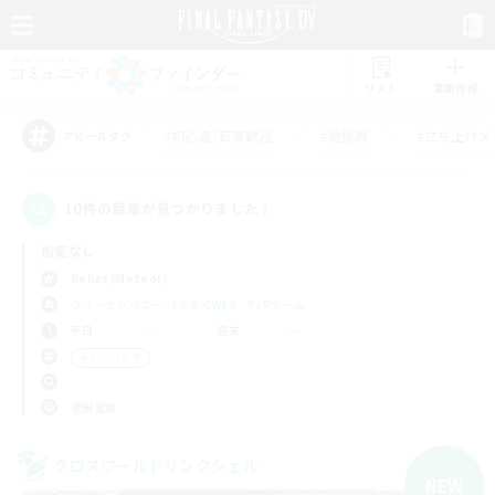
リスト
募集作成
#初心者/若葉歓迎
#絶挑戦
#立ち上げメ
アピールタグ
10件の募集が見つかりました！
指定なし
Belias (Meteor)
フリーカンパニー
LS & CWLS
PvPチーム
平日
週末
＃レベリング
使用言語
クロスワールドリンクシェル
NEW