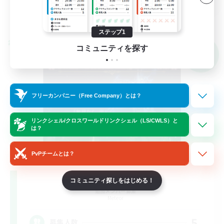
詳細を見る
募集期間: 2026/09/07 まで
ステップ1
クロスワールドリンクシェル
コミュニティを探す
NEW
フリーカンパニー（Free Company）とは？
リンクシェル/クロスワールドリンクシェル（LS/CWLS）と
は？
PvPチームとは？
Eorzean Life
コミュニティ探しをはじめる！
追加メンバー募集
Meteor
5
募集人数