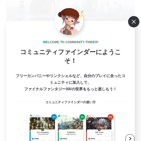
23:59
W
E
L
C
O
M
E
T
O
C
O
M
M
U
N
I
T
Y
F
I
N
D
E
R
!
追加メンバー募集
Meteor
コミュニティファインダーにようこ
そ！
5
募集人数
フリーカンパニーやリンクシェルなど、自分のプレイに合ったコ
深夜にVCでわいわい
ミュニティに加入して、
ファイナルファンタジーXIVの世界をもっと楽しもう！
雑談
コミュニティファインダーの使い方
なんでも楽しむ
レベリング
極挑戦
JA