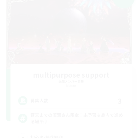
multipurpose support
追加メンバー募集
Meteor
3
募集人数
蒼天までの若葉さん限定！未予習＆身内で進め
る場所♪
初心者/若葉歓迎