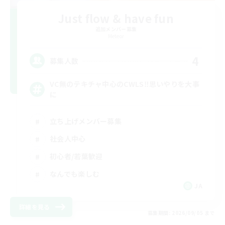
Just flow & have fun
追加メンバー募集
Meteor
4
募集人数
VC無のテキチャ中心のCWLS‼︎思いやりを大事
に
立ち上げメンバー募集
社会人中心
初心者/若葉歓迎
なんでも楽しむ
JA
詳細を見る
募集期間: 2026/09/05 まで