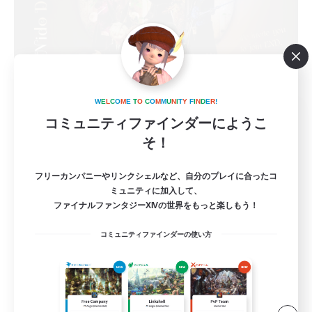
W
E
L
C
O
M
E
T
O
C
O
M
M
U
N
I
T
Y
F
I
N
D
E
R
!
El Nido Diario
コミュニティファインダーにようこ
追加メンバー募集
Belias [Meteor]
そ！
3
募集人数
フリーカンパニーやリンクシェルなど、自分のプレイに合ったコ
ミュニティに加入して、
ファイナルファンタジーXIVの世界をもっと楽しもう！
ネタバレ配慮を徹底！若葉･熟練･復帰を問いま
せん◎
コミュニティファインダーの使い方
立ち上げメンバー募集
初心者/若葉歓迎
復帰者歓迎