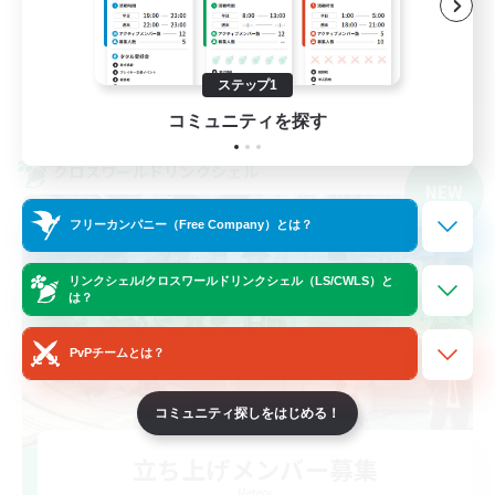
まったりゆっくり楽しむ
JA
ステップ1
詳細を見る
募集期間: 2026/09/04 まで
コミュニティを探す
クロスワールドリンクシェル
NEW
フリーカンパニー（Free Company）とは？
リンクシェル/クロスワールドリンクシェル（LS/CWLS）と
は？
PvPチームとは？
コミュニティ探しをはじめる！
立ち上げメンバー募集
Meteor