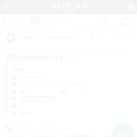
リスト
募集作成
#初心者/若葉歓迎
#絶挑戦
#零式挑戦
アピールタグ
41件の募集が見つかりました！
指定なし
Belias (Meteor)
フリーカンパニー
LS & CWLS
PvPチーム
平日
週末
＃立ち上げメンバー募集
使用言語
クロスワールドリンクシェル
NEW