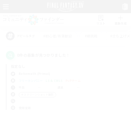
リスト
募集作成
#初心者/若葉歓迎
#絶挑戦
#立ち上げメ
アピールタグ
0件の募集が見つかりました！
指定なし
Behemoth (Primal)
フリーカンパニー
LS & CWLS
PvPチーム
平日
週末
＃スクリーンショット撮影
使用言語