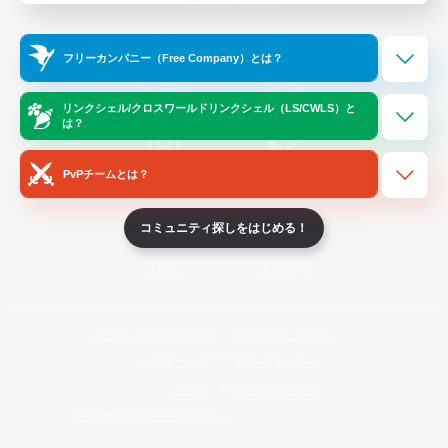
Official Information
フリーカンパニー（Free Company）とは？
/
X
News
YouTube
リンクシェル/クロスワールドリンクシェル（LS/CWLS）と
は？
PvPチームとは？
Instagram
Twitch
コミュニティ探しをはじめる！
LINE
Bluesky
レーティング制度について
プライバシーポリシー
著作権について
サポートセンター
ライセンス
ルール＆ポリシー
利用者情報の外部送信について