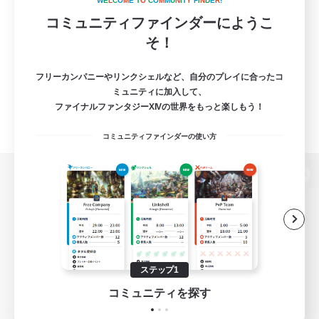
W
E
L
C
O
M
E
T
O
C
O
M
M
U
N
I
T
Y
F
I
N
D
E
R
!
コミュニティファインダーにようこ
そ！
フリーカンパニーやリンクシェルなど、自分のプレイに合ったコ
ミュニティに加入して、
ファイナルファンタジーXIVの世界をもっと楽しもう！
コミュニティファインダーの使い方
パソコン版へ
関連商品
e-STOREで購入
ステップ1
ゲームダウンロード
コミュニティを探す