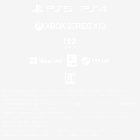
©2026 Sony Interactive Entertainment LLC."PlayStation Family Mark", "PlayStation", "PS5
logo", "PS5", "PS4 logo" and "PS4" are registered trademarks or trademarks of Sony
Interactive Entertainment Inc.
Microsoft, the XBOX Sphere mark, the Series X|S logo and XBOX Series X|S are trademarks
of the Microsoft group of companies.
Nintendo Switch is a trademark of Nintendo.
Windows is either a registered trademark or trademark of Microsoft Corporation in the United
States and/or other countries.
Mac is a trademark of Apple Inc.
©2026 Valve Corporation. Steam and the Steam logo are trademarks and/or registered
trademarks of Valve Corporation in the U.S. and/or other countries.