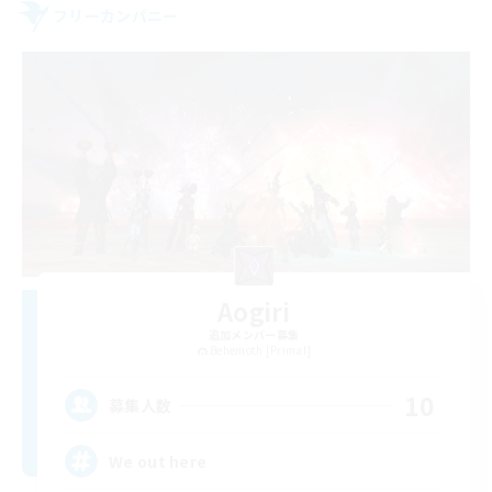
フリーカンパニー
Aogiri
追加メンバー募集
Behemoth [Primal]
10
募集人数
We out here