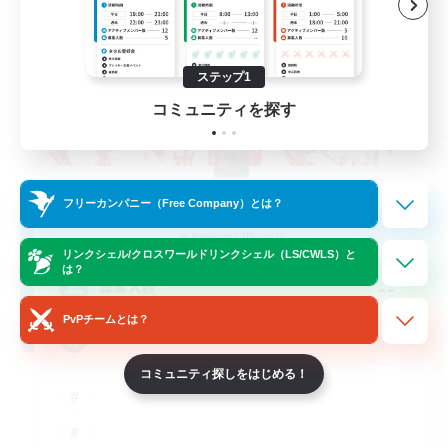
ステップ1
コミュニティを探す
The Rune Knights
フリーカンパニー（Free Company）とは？
追加メンバー募集
Behemoth [Primal]
リンクシェル/クロスワールドリンクシェル（LS/CWLS）と
は？
--
募集人数
PvPチームとは？
Rune
コミュニティ探しをはじめる！