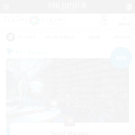
リスト
募集作成
#初心者/若葉歓迎
#絶挑戦
#零式挑戦
アピールタグ
フリーカンパニー
NEW
Soul Haven