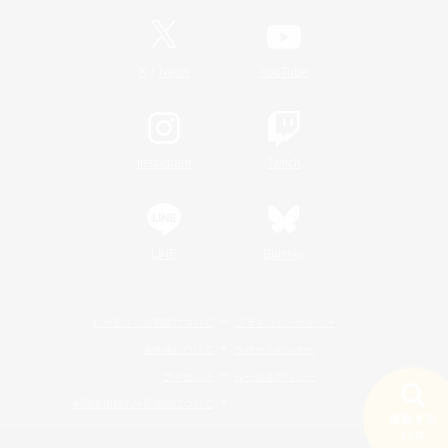
/
X
News
YouTube
Instagram
Twitch
LINE
Bluesky
レーティング制度について
プライバシーポリシー
著作権について
サポートセンター
ライセンス
ルール＆ポリシー
利用者情報の外部送信について
検索する
19件