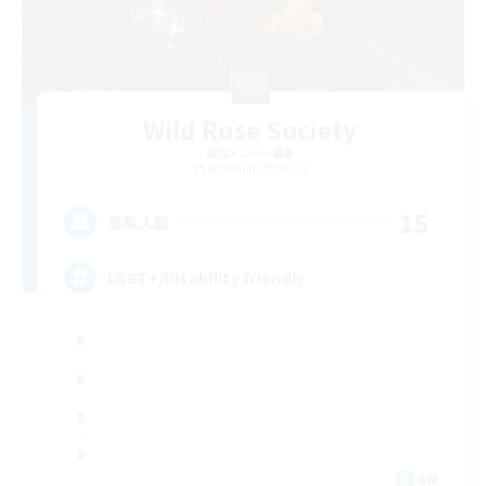
Wild Rose Society
追加メンバー募集
Behemoth [Primal]
15
募集人数
LGBT+/Disability friendly
EN