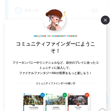
80
募集人数
Anyone welcome!
W
E
L
C
O
M
E
T
O
C
O
M
M
U
N
I
T
Y
F
I
N
D
E
R
!
コミュニティファインダーにようこ
そ！
フリーカンパニーやリンクシェルなど、自分のプレイに合ったコ
ミュニティに加入して、
EN
ファイナルファンタジーXIVの世界をもっと楽しもう！
詳細を見る
募集期間: 2026/09/03 まで
コミュニティファインダーの使い方
フリーカンパニー
NEW