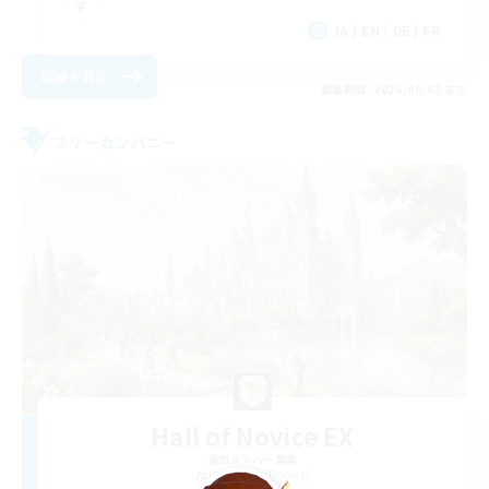
JA / EN / DE / FR
詳細を見る
募集期間: 2026/09/03 まで
フリーカンパニー
Hall of Novice EX
追加メンバー募集
Behemoth [Primal]