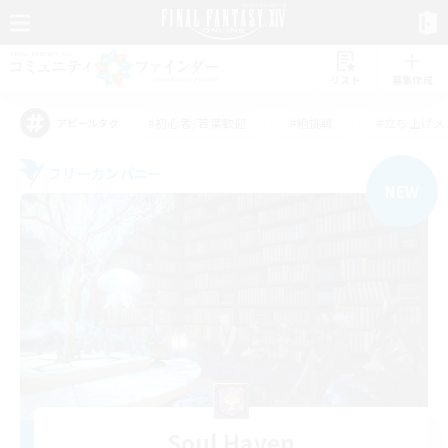
リスト
募集作成
#初心者/若葉歓迎
#絶挑戦
#立ち上げメ
アピールタグ
フリーカンパニー
NEW
Soul Haven