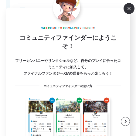
512
募集人数
Brasil
W
E
L
C
O
M
E
T
O
C
O
M
M
U
N
I
T
Y
F
I
N
D
E
R
!
コミュニティファインダーにようこ
そ！
フリーカンパニーやリンクシェルなど、自分のプレイに合ったコ
ミュニティに加入して、
ファイナルファンタジーXIVの世界をもっと楽しもう！
EN
コミュニティファインダーの使い方
詳細を見る
募集期間: 2026/09/03 まで
フリーカンパニー