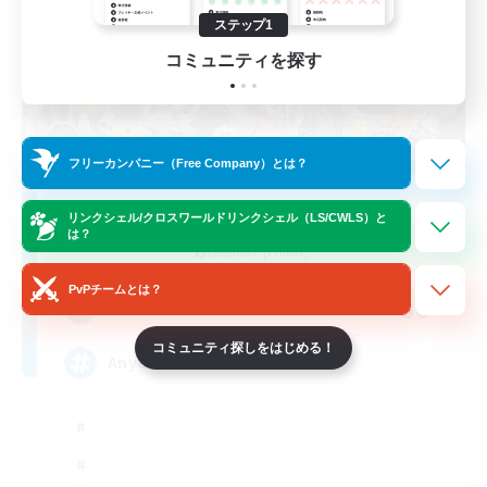
ステップ1
コミュニティを探す
フリーカンパニー（Free Company）とは？
Star Seekers
リンクシェル/クロスワールドリンクシェル（LS/CWLS）と
は？
追加メンバー募集
Behemoth [Primal]
PvPチームとは？
80
募集人数
コミュニティ探しをはじめる！
Anyone welcome!