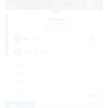
Aogiri
追加メンバー募集
Behemoth [Primal]
10
募集人数
We out here
EN
詳細を見る