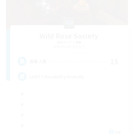
Wild Rose Society
追加メンバー募集
Behemoth [Primal]
15
募集人数
LGBT+/Disability friendly
EN