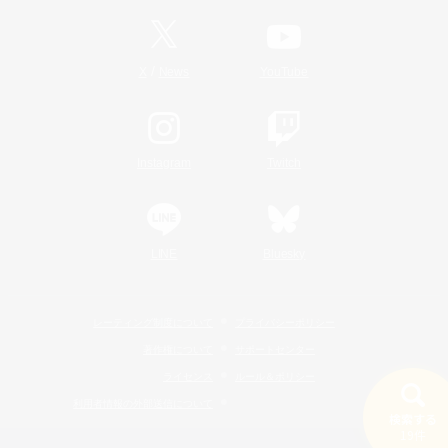
/
X
News
YouTube
Instagram
Twitch
LINE
Bluesky
レーティング制度について
プライバシーポリシー
著作権について
サポートセンター
ライセンス
ルール＆ポリシー
利用者情報の外部送信について
検索する
19件