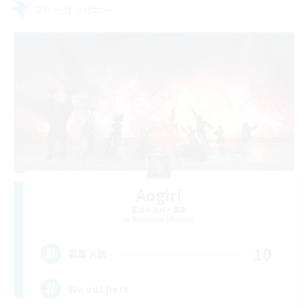
フリーカンパニー
Aogiri
追加メンバー募集
Behemoth [Primal]
10
募集人数
We out here