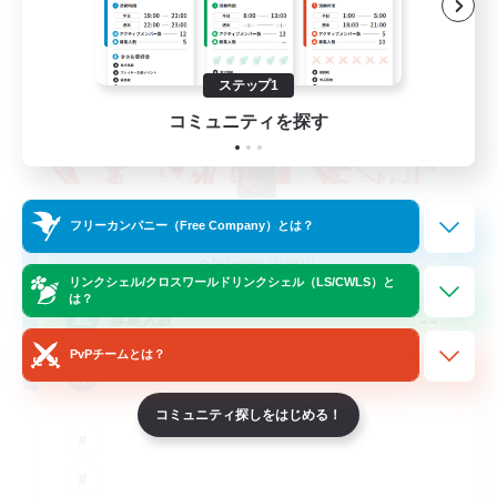
ステップ1
コミュニティを探す
The Rune Knights
フリーカンパニー（Free Company）とは？
追加メンバー募集
Behemoth [Primal]
リンクシェル/クロスワールドリンクシェル（LS/CWLS）と
は？
--
募集人数
PvPチームとは？
Rune
コミュニティ探しをはじめる！