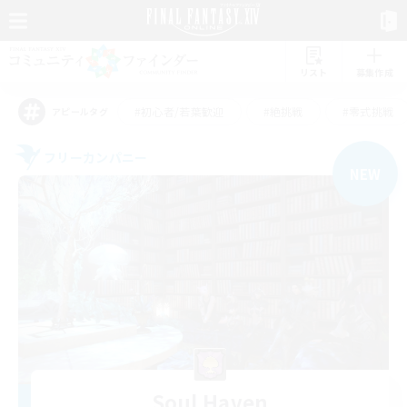
リスト
募集作成
#初心者/若葉歓迎
#絶挑戦
#零式挑戦
アピールタグ
フリーカンパニー
NEW
Soul Haven