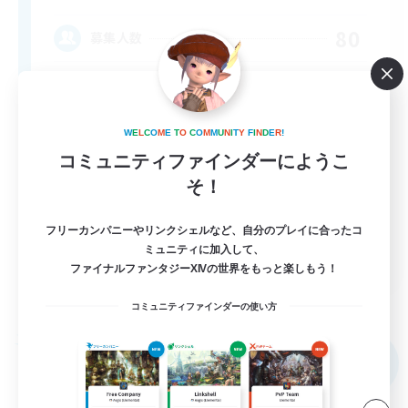
80
募集人数
Anyone welcome!
W
E
L
C
O
M
E
T
O
C
O
M
M
U
N
I
T
Y
F
I
N
D
E
R
!
コミュニティファインダーにようこ
そ！
フリーカンパニーやリンクシェルなど、自分のプレイに合ったコ
ミュニティに加入して、
EN
ファイナルファンタジーXIVの世界をもっと楽しもう！
詳細を見る
募集期間: 2026/09/03 まで
コミュニティファインダーの使い方
フリーカンパニー
NEW